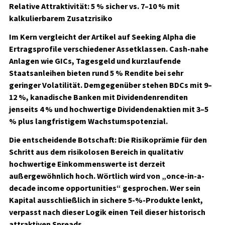
Relative Attraktivität: 5 % sicher vs. 7–10 % mit
kalkulierbarem Zusatzrisiko
Im Kern vergleicht der Artikel auf Seeking Alpha die
Ertragsprofile verschiedener Assetklassen. Cash-nahe
Anlagen wie GICs, Tagesgeld und kurzlaufende
Staatsanleihen bieten rund 5 % Rendite bei sehr
geringer Volatilität. Demgegenüber stehen BDCs mit 9–
12 %, kanadische Banken mit Dividendenrenditen
jenseits 4 % und hochwertige Dividendenaktien mit 3–5
% plus langfristigem Wachstumspotenzial.
Die entscheidende Botschaft: Die Risikoprämie für den
Schritt aus dem risikolosen Bereich in qualitativ
hochwertige Einkommenswerte ist derzeit
außergewöhnlich hoch. Wörtlich wird von „once-in-a-
decade income opportunities“ gesprochen. Wer sein
Kapital ausschließlich in sichere 5-%-Produkte lenkt,
verpasst nach dieser Logik einen Teil dieser historisch
attraktiven Spreads.