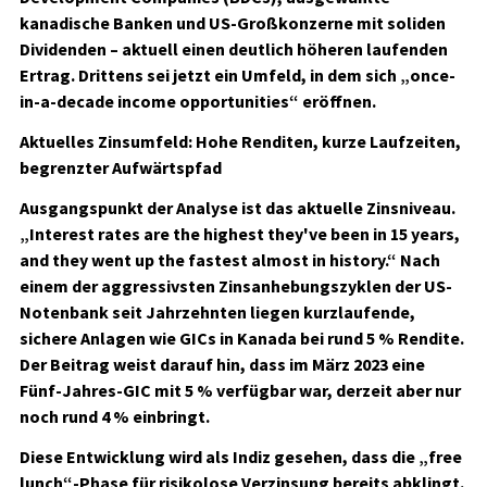
kanadische Banken und US-Großkonzerne mit soliden
Dividenden – aktuell einen deutlich höheren laufenden
Ertrag. Drittens sei jetzt ein Umfeld, in dem sich „once-
in-a-decade income opportunities“ eröffnen.
Aktuelles Zinsumfeld: Hohe Renditen, kurze Laufzeiten,
begrenzter Aufwärtspfad
Ausgangspunkt der Analyse ist das aktuelle Zinsniveau.
„Interest rates are the highest they've been in 15 years,
and they went up the fastest almost in history.“ Nach
einem der aggressivsten Zinsanhebungszyklen der US-
Notenbank seit Jahrzehnten liegen kurzlaufende,
sichere Anlagen wie GICs in Kanada bei rund 5 % Rendite.
Der Beitrag weist darauf hin, dass im März 2023 eine
Fünf-Jahres-GIC mit 5 % verfügbar war, derzeit aber nur
noch rund 4 % einbringt.
Diese Entwicklung wird als Indiz gesehen, dass die „free
lunch“-Phase für risikolose Verzinsung bereits abklingt.