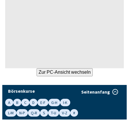
Börsenkurse
Seitenanfang
A
B
C
D
E-F
G-H
I-K
L-M
N-P
Q-R
S
T-U
V-Z
#