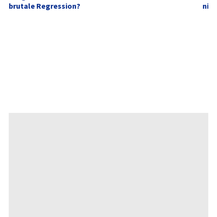
brutale Regression?
nich