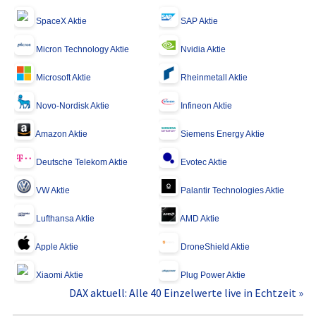
SpaceX Aktie
SAP Aktie
Micron Technology Aktie
Nvidia Aktie
Microsoft Aktie
Rheinmetall Aktie
Novo-Nordisk Aktie
Infineon Aktie
Amazon Aktie
Siemens Energy Aktie
Deutsche Telekom Aktie
Evotec Aktie
VW Aktie
Palantir Technologies Aktie
Lufthansa Aktie
AMD Aktie
Apple Aktie
DroneShield Aktie
Xiaomi Aktie
Plug Power Aktie
DAX aktuell: Alle 40 Einzelwerte live in Echtzeit »