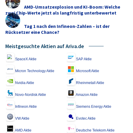
AMD-Umsatzexplosion und KI-Boom: Welche
zwei Chip-Werte jetzt als langfristig unterbewertet
gelten
Tag 1 nach den Infineon-Zahlen – ist der
Rücksetzer eine Chance?
Meistgesuchte Aktien auf Ariva.de
SpaceX Aktie
SAP Aktie
Micron Technology Aktie
Microsoft Aktie
Nvidia Aktie
Rheinmetall Aktie
Novo-Nordisk Aktie
Amazon Aktie
Infineon Aktie
Siemens Energy Aktie
VW Aktie
Evotec Aktie
AMD Aktie
Deutsche Telekom Aktie