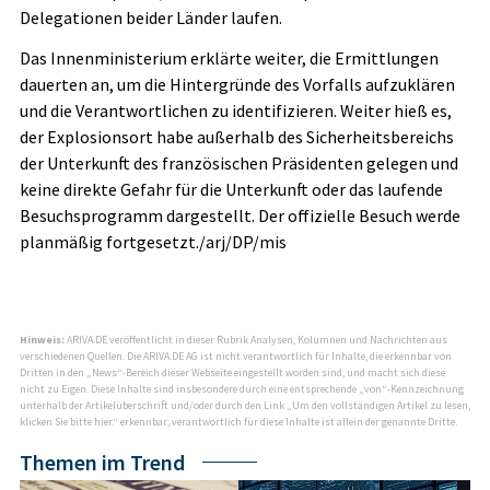
Delegationen beider Länder laufen.
Das Innenministerium erklärte weiter, die Ermittlungen
dauerten an, um die Hintergründe des Vorfalls aufzuklären
und die Verantwortlichen zu identifizieren. Weiter hieß es,
der Explosionsort habe außerhalb des Sicherheitsbereichs
der Unterkunft des französischen Präsidenten gelegen und
keine direkte Gefahr für die Unterkunft oder das laufende
Besuchsprogramm dargestellt. Der offizielle Besuch werde
planmäßig fortgesetzt./arj/DP/mis
Hinweis:
ARIVA.DE veröffentlicht in dieser Rubrik Analysen, Kolumnen und Nachrichten aus
verschiedenen Quellen. Die ARIVA.DE AG ist nicht verantwortlich für Inhalte, die erkennbar von
Dritten in den „News“-Bereich dieser Webseite eingestellt worden sind, und macht sich diese
nicht zu Eigen. Diese Inhalte sind insbesondere durch eine entsprechende „von“-Kennzeichnung
unterhalb der Artikelüberschrift und/oder durch den Link „Um den vollständigen Artikel zu lesen,
klicken Sie bitte hier.“ erkennbar; verantwortlich für diese Inhalte ist allein der genannte Dritte.
Themen im Trend