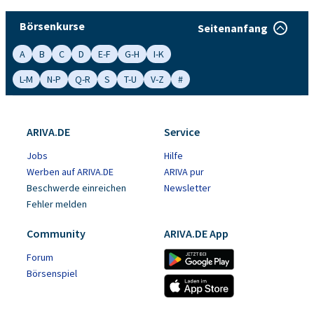
Börsenkurse
Seitenanfang
A
B
C
D
E-F
G-H
I-K
L-M
N-P
Q-R
S
T-U
V-Z
#
ARIVA.DE
Service
Jobs
Hilfe
Werben auf ARIVA.DE
ARIVA pur
Beschwerde einreichen
Newsletter
Fehler melden
Community
ARIVA.DE App
Forum
Börsenspiel