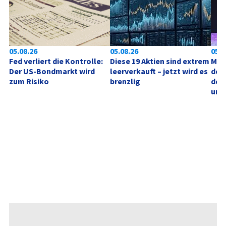
05.08.26
05.08.26
05.0
Fed verliert die Kontrolle: 
Diese 19 Aktien sind extrem 
Mic
Der US-Bondmarkt wird 
leerverkauft – jetzt wird es 
der 
zum Risiko
brenzlig
des
unt