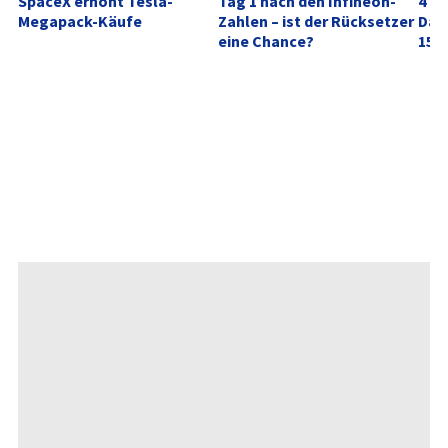
SpaceX erhöht Tesla-
Tag 1 nach den Infineon-
4 Mi
Megapack-Käufe
Zahlen – ist der Rücksetzer 
Dafü
eine Chance?
15 