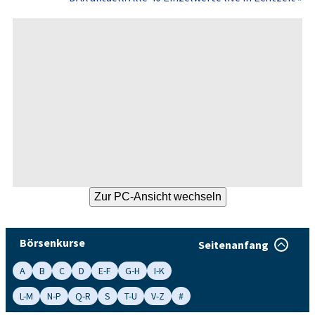
Börsenkurse
Seitenanfang
A
B
C
D
E-F
G-H
I-K
L-M
N-P
Q-R
S
T-U
V-Z
#