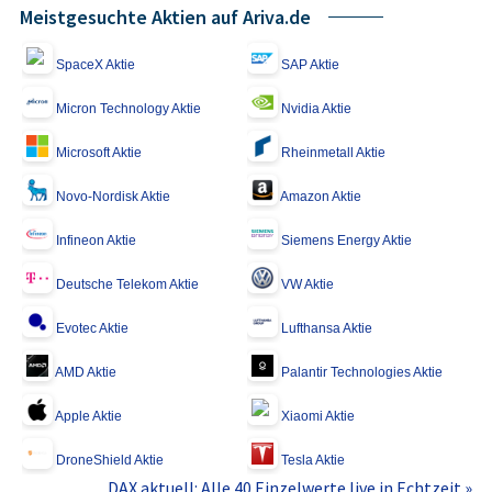
Meistgesuchte Aktien auf Ariva.de
SpaceX Aktie
SAP Aktie
Micron Technology Aktie
Nvidia Aktie
Microsoft Aktie
Rheinmetall Aktie
Novo-Nordisk Aktie
Amazon Aktie
Infineon Aktie
Siemens Energy Aktie
Deutsche Telekom Aktie
VW Aktie
Evotec Aktie
Lufthansa Aktie
AMD Aktie
Palantir Technologies Aktie
Apple Aktie
Xiaomi Aktie
DroneShield Aktie
Tesla Aktie
DAX aktuell: Alle 40 Einzelwerte live in Echtzeit »