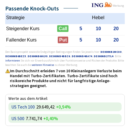
Werbung
Passende Knock-Outs
Strategie
Hebel
Steigender Kurs
Call
5
10
20
Fallender Kurs
Put
5
10
20
Den Basisprospekt sowie die Endgültigen Bedingungen finden Sie jeweils hier:
DE000NB2MCX0
,
DE000NB6BEZ5
,
DE000NB6HLY0
,
DE000NB4BBZ6
,
DE000NB4BA74
,
DE000NB277L4
. Bitte
informieren
Sie sich vor Erwerb ausführlich über Funktionsweise und Risiken der Produkte. Bitte
beachten Sie auch die
weiteren Hinweise
zu dieser Werbung.
Im Durchschnitt erleiden 7 von 10 Kleinanlegern Verluste beim
Handel mit Turbo-Zertifikaten. Turbo-Zertifikate sind hoch
risikoreiche Produkte und nicht für langfristige Anlage­
strategien geeignet.
Werte aus dem Artikel:
US Tech 100
29.649,42
+0,94%
US 500
7.741,74
+0,40%