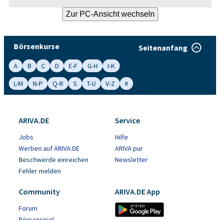
Börsenkurse
Seitenanfang
A
B
C
D
E-F
G-H
I-K
L-M
N-P
Q-R
S
T-U
V-Z
#
ARIVA.DE
Service
Jobs
Hilfe
Werben auf ARIVA.DE
ARIVA pur
Beschwerde einreichen
Newsletter
Fehler melden
Community
ARIVA.DE App
Forum
Börsenspiel