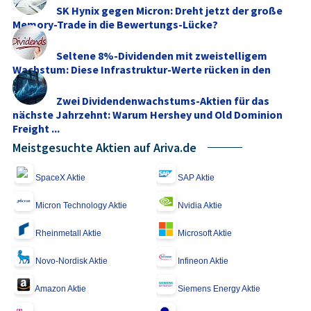
SK Hynix gegen Micron: Dreht jetzt der große
Memory‑Trade in die Bewertungs-Lücke?
Seltene 8%-Dividenden mit zweistelligem
Wachstum: Diese Infrastruktur-Werte rücken in den
Fokus
Zwei Dividendenwachstums-Aktien für das
nächste Jahrzehnt: Warum Hershey und Old Dominion
Freight ...
Meistgesuchte Aktien auf Ariva.de
SpaceX Aktie
SAP Aktie
Micron Technology Aktie
Nvidia Aktie
Rheinmetall Aktie
Microsoft Aktie
Novo-Nordisk Aktie
Infineon Aktie
Amazon Aktie
Siemens Energy Aktie