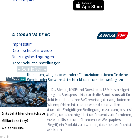
© 2026 ARIVA.DE AG
Impressum
Datenschutzhinweise
Nutzungsbedingungen
Datenschutzeinstellungen
Schließen
Kursdaten, Widgets oder andere Finanzinformationen für deine
Schwere Seltene Erden
-
Website oder Software: Jetzt hier klicken, um eine Anfrage zu
stellen.
Alle Angaben ohne Gewähr - Dt. Börsen, NYSE und Dow Jones 15 Min. verzögert.
Werbehinweise:
Die Billigung des Basisprospekts durch die Bundesanstalt für
Finanzdienstleistungsaufsicht ist nicht als ihre Befürwortung der angebotenen
Wertpapiere zu verstehen. Wir empfehlen Interessenten und potenziellen
Anlegern den Basisprospekt und die Endgültigen Bedingungen zu lesen, bevor sie
Entsteht hier die nächste
eine Anlageentscheidung treffen, um sich möglichst umfassend zu informieren,
insbesondere über die potenziellen Risiken und Chancen des Wertpapiers.
Milliardenstory?
Warnhinweise: Sie sind im Begriff, ein Produkt zu erwerben, das nicht einfach ist
weiterlesen»
und schwer zu verstehen sein kann.
Anzeige