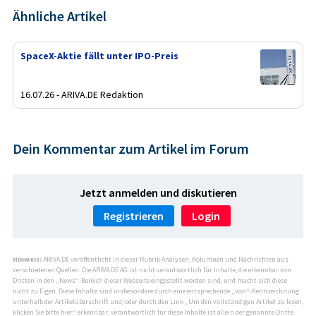
Ähnliche Artikel
SpaceX-Aktie fällt unter IPO-Preis
16.07.26 - ARIVA.DE Redaktion
Dein Kommentar zum Artikel im Forum
Jetzt anmelden und diskutieren
Registrieren
Login
Hinweis:
ARIVA.DE veröffentlicht in dieser Rubrik Analysen, Kolumnen und Nachrichten aus
verschiedenen Quellen. Die ARIVA.DE AG ist nicht verantwortlich für Inhalte, die erkennbar von
Dritten in den „News“-Bereich dieser Webseite eingestellt worden sind, und macht sich diese
nicht zu Eigen. Diese Inhalte sind insbesondere durch eine entsprechende „von“-Kennzeichnung
unterhalb der Artikelüberschrift und/oder durch den Link „Um den vollständigen Artikel zu lesen,
klicken Sie bitte hier.“ erkennbar; verantwortlich für diese Inhalte ist allein der genannte Dritte.