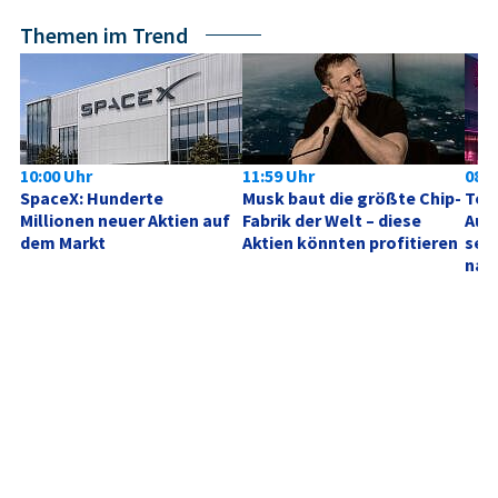
Themen im Trend
10:00 Uhr
11:59 Uhr
08:0
SpaceX: Hunderte 
Musk baut die größte Chip-
Tele
Millionen neuer Aktien auf 
Fabrik der Welt – diese 
Aufh
dem Markt
Aktien könnten profitieren
sehe