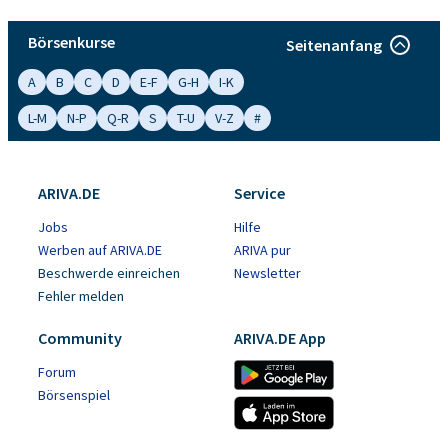
Börsenkurse
Seitenanfang
A
B
C
D
E-F
G-H
I-K
L-M
N-P
Q-R
S
T-U
V-Z
#
ARIVA.DE
Service
Jobs
Hilfe
Werben auf ARIVA.DE
ARIVA pur
Beschwerde einreichen
Newsletter
Fehler melden
Community
ARIVA.DE App
Forum
Börsenspiel