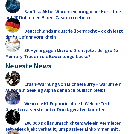
SanDisk-Aktie: Warum ein möglicher Kurssturz
auf 20 Dollar den Bären-Case neu definiert
Deutschlands Industrie überrascht – doch jetzt
droht Gefahr vom Rhein
SK Hynix gegen Micron: Dreht jetzt der große
Memory‑Trade in die Bewertungs-Lücke?
Neueste News
Crash-Warnung von Michael Burry – warum ein
Autor auf Seeking Alpha dennoch bullisch bleibt
Wenn die KI-Euphorie platzt: Welche Tech-
Giganten als erste unter Druck geraten könnten
200.000 Dollar umschichten: Wie ein Vermieter
sein Mietobjekt verkauft, um passives Einkommen mit ...