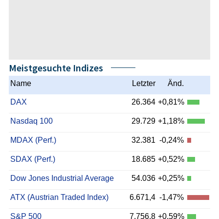
Meistgesuchte Indizes
Name
Letzter
Änd.
DAX
26.364
+0,81%
Nasdaq 100
29.729
+1,18%
MDAX (Perf.)
32.381
-0,24%
SDAX (Perf.)
18.685
+0,52%
Dow Jones Industrial Average
54.036
+0,25%
ATX (Austrian Traded Index)
6.671,4
-1,47%
S&P 500
7.756,8
+0,59%