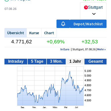
Stuttgart
07.08.26
Depot/Watchlist
Übersicht
Kurse
Chart
4.771,62
+0,69%
+32,53
In Euro
: | Stuttgart, 07.08.26 |
Mehr
»
Intraday
5 Tage
3 Mon.
1 Jahr
Gesamt