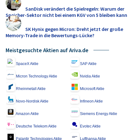
SanDisk verändert die Spielregeln: Warum der
Speicher-Sektor nicht bei einem KGV von 5 bleiben kann
SK Hynix gegen Micron: Dreht jetzt der große
Memory‑Trade in die Bewertungs-Lücke?
Meistgesuchte Aktien auf Ariva.de
SpaceX Aktie
SAP Aktie
Micron Technology Aktie
Nvidia Aktie
Rheinmetall Aktie
Microsoft Aktie
Novo-Nordisk Aktie
Infineon Aktie
Amazon Aktie
Siemens Energy Aktie
Deutsche Telekom Aktie
Evotec Aktie
Palantir Technologies Aktie
Lufthansa Aktie