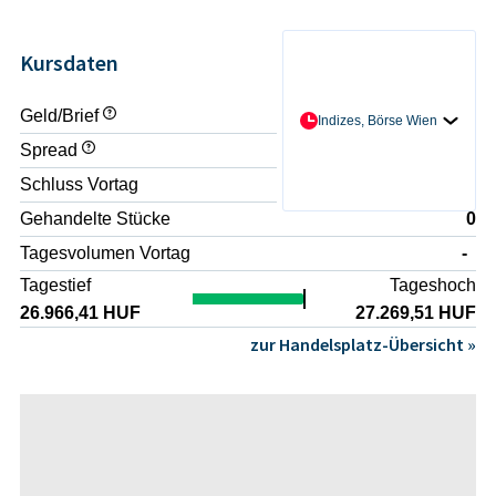
Kursdaten
Geld/Brief
- / -
Indizes, Börse Wien
Spread
-
Schluss Vortag
26.967,5 HUF
Gehandelte Stücke
0
Tagesvolumen Vortag
-
Tagestief
Tageshoch
26.966,41 HUF
27.269,51 HUF
zur Handelsplatz-Übersicht »