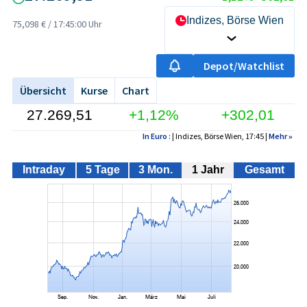
Indizes, Börse Wien
75,098 €
/
17:45:00 Uhr
Depot/Watchlist
Übersicht
Kurse
Chart
27.269,51
+1,12%
+302,01
In Euro
: | Indizes, Börse Wien, 17:45 |
Mehr
»
Intraday
5 Tage
3 Mon.
1 Jahr
Gesamt