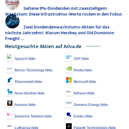
Seltene 8%-Dividenden mit zweistelligem
Wachstum: Diese Infrastruktur-Werte rücken in den Fokus
Zwei Dividendenwachstums-Aktien für das
nächste Jahrzehnt: Warum Hershey und Old Dominion
Freight ...
Meistgesuchte Aktien auf Ariva.de
SpaceX Aktie
SAP Aktie
Micron Technology Aktie
Nvidia Aktie
Rheinmetall Aktie
Microsoft Aktie
Novo-Nordisk Aktie
Infineon Aktie
Amazon Aktie
Siemens Energy Aktie
Deutsche Telekom Aktie
Evotec Aktie
Lufthansa Aktie
Palantir Technologies Aktie