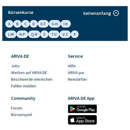
Börsenkurse
Seitenanfang
A
B
C
D
E-F
G-H
I-K
L-M
N-P
Q-R
S
T-U
V-Z
#
ARIVA.DE
Service
Jobs
Hilfe
Werben auf ARIVA.DE
ARIVA pur
Beschwerde einreichen
Newsletter
Fehler melden
Community
ARIVA.DE App
Forum
Börsenspiel