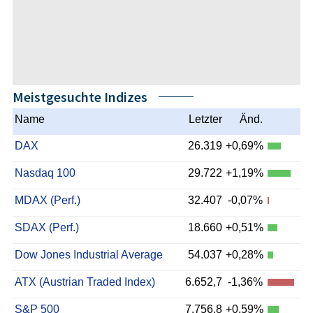
Meistgesuchte Indizes
Name
Letzter
Änd.
DAX
26.319
+0,69%
Nasdaq 100
29.722
+1,19%
MDAX (Perf.)
32.407
-0,07%
SDAX (Perf.)
18.660
+0,51%
Dow Jones Industrial Average
54.037
+0,28%
ATX (Austrian Traded Index)
6.652,7
-1,36%
S&P 500
7.756,8
+0,59%