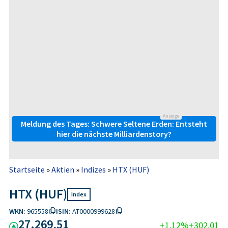
Anzeige
Meldung des Tages: Schwere Seltene Erden: Entsteht
hier die nächste Milliardenstory?
Startseite
»
Aktien
»
Indizes
»
HTX (HUF)
HTX (HUF)
Index
WKN:
965558
ISIN:
AT0000999628
27.269,51
+1,12%
+302,01