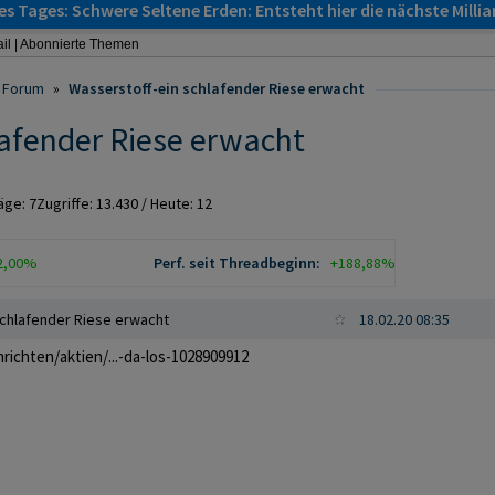
s Tages: Schwere Seltene Erden: Entsteht hier die nächste Milli
il
|
Abonnierte Themen
Forum
»
Wasserstoff-ein schlafender Riese erwacht
lafender Riese erwacht
räge:
7
Zugriffe:
13.430
/ Heute: 12
2,00%
Perf. seit Threadbeginn:
+188,88%
schlafender Riese erwacht
18.02.20 08:35
ichten/aktien/...-da-los-1028909912