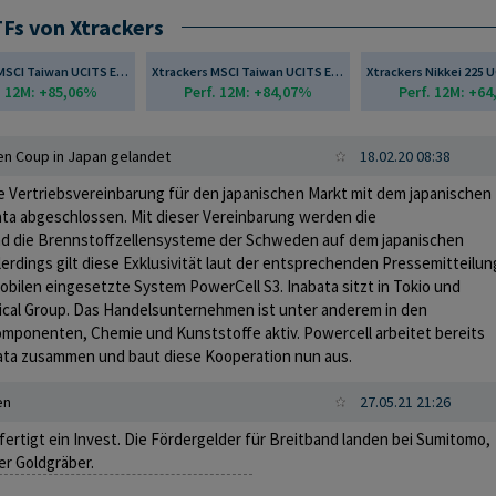
TFs von Xtrackers
Xtrackers MSCI Taiwan UCITS ETF 1D
Xtrackers MSCI Taiwan UCITS ETF 1C
. 12M: +85,06%
Perf. 12M: +84,07%
Perf. 12M: +6
en Coup in Japan gelandet
18.02.20 08:38
ve Vertriebsvereinbarung für den japanischen Markt mit dem japanischen
a abgeschlossen. Mit dieser Vereinbarung werden die
nd die Brennstoffzellensysteme der Schweden auf dem japanischen
llerdings gilt diese Exklusivität laut der entsprechenden Pressemitteilun
mobilen eingesetzte System PowerCell S3. Inabata sitzt in Tokio und
cal Group. Das Handelsunternehmen ist unter anderem in den
mponenten, Chemie und Kunststoffe aktiv. Powercell arbeitet bereits
bata zusammen und baut diese Kooperation nun aus.
en
27.05.21 21:26
ertigt ein Invest. Die Fördergelder für Breitband landen bei Sumitomo,
er Goldgräber.