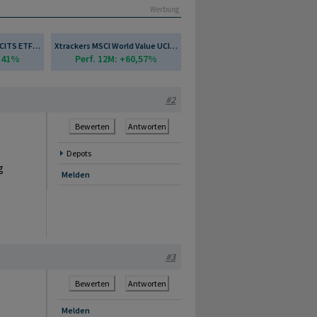
Werbung
Xtrackers Nikkei 225 UCITS ETF 2D - EUR Hedged
Xtrackers MSCI World Value UCITS ETF 1C
4,41%
Perf. 12M: +60,57%
#2
Bewerten
Antworten
Depots
g
Melden
#3
Bewerten
Antworten
Melden