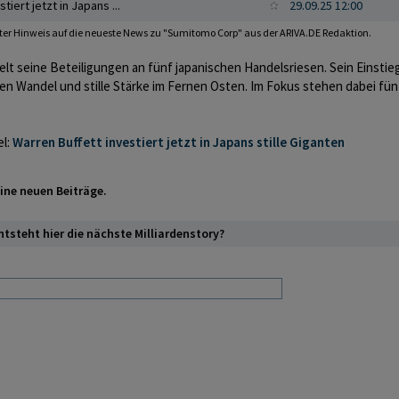
tiert jetzt in Japans ...
29.09.25 12:00
erter Hinweis auf die neueste News zu "Sumitomo Corp" aus der ARIVA.DE Redaktion.
lt seine Beteiligungen an fünf japanischen Handelsriesen. Sein Einstie
ellen Wandel und stille Stärke im Fernen Osten. Im Fokus stehen dabei fün
el:
Warren Buffett investiert jetzt in Japans stille Giganten
eine neuen Beiträge.
ntsteht hier die nächste Milliardenstory?