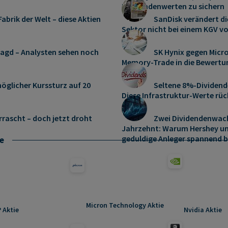
Dividendenwerten zu sichern
abrik der Welt – diese Aktien
SanDisk verändert di
Sektor nicht bei einem KGV vo
jagd – Analysten sehen noch
SK Hynix gegen Micro
Memory‑Trade in die Bewertu
öglicher Kurssturz auf 20
Seltene 8%-Dividend
Diese Infrastruktur-Werte rüc
rrascht – doch jetzt droht
Zwei Dividendenwach
Jahrzehnt: Warum Hershey un
geduldige Anleger spannend b
e
Micron Technology Aktie
 Aktie
Nvidia Aktie