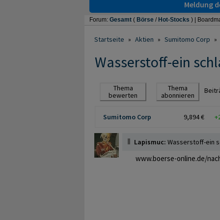
Meldung de
Forum:
Gesamt
(
Börse
/
Hot-Stocks
) |
Boardma
Startseite
»
Aktien
»
Sumitomo Corp
»
Wasserstoff-ein sch
Thema
Thema
Beit
bewerten
abonnieren
Sumitomo Corp
9,894 €
+
Lapismuc:
Wasserstoff-ein 
www.boerse-online.de/nachr