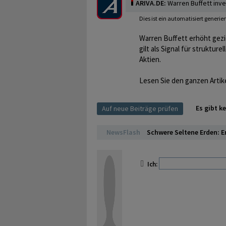
ARIVA.DE:
Warren Buffett inves
Dies ist ein automatisiert generi
Warren Buffett erhöht gezie
gilt als Signal für struktur
Aktien.
Lesen Sie den ganzen Artik
Es gibt k
Auf neue Beiträge prüfen
NewsFlash
Schwere Seltene Erden: E
Ich: