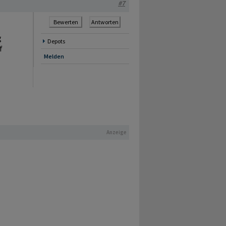
#7
Bewerten
Antworten
g
Depots
f
Melden
Anzeige