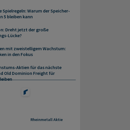
e Spielregeln: Warum der Speicher-
n 5 bleiben kann
n: Dreht jetzt der große
ngs-Lücke?
en mit zweistelligem Wachstum:
ken in den Fokus
stums-Aktien für das nächste
d Old Dominion Freight für
leiben
Rheinmetall Aktie