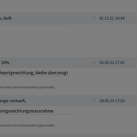
, läuft.
01.12.21 20:44
n 20%
03.03.22 17:02
 Depotgewichtung, bleibe überzeugt
sind meist der Autokorrektur geschuldet.
enge verkauft,
29.05.23 17:10
Depotgewichtungsmassnahme.
sind meist der Autokorrektur geschuldet.