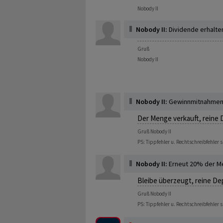
Nobody II
Nobody II:
Dividende erhalten
Gruß
Nobody II
Nobody II:
Gewinnmitnahme
Der Menge verkauft, reine
Gruß Nobody II
PS: Tippfehler u. Rechtschreibfehler 
Nobody II:
Erneut 20% der M
Bleibe überzeugt, reine 
Gruß Nobody II
PS: Tippfehler u. Rechtschreibfehler 