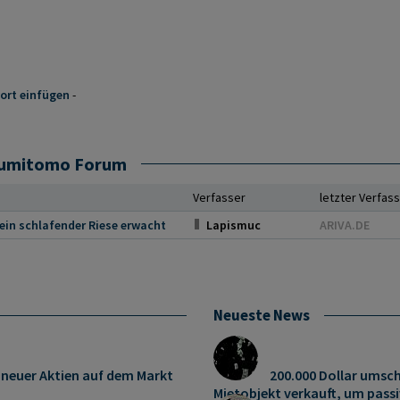
ort einfügen
-
Sumitomo Forum
Verfasser
letzter Verfas
ein schlafender Riese erwacht
Lapismuc
ARIVA.DE
Neueste News
 neuer Aktien auf dem Markt
200.000 Dollar umsch
Mietobjekt verkauft, um pas