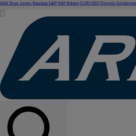
DAX
Dow Jones
Nasdaq
S&P 500
Nikkei
EUR/USD
Ölpreis
Goldprei