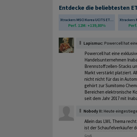
Entdecke die beliebtesten E
Xtrackers MSCI Korea UCITS ETF 1C
Perf. 12M: +139,80%
Perf
Lapismuc:
Powercell hat ein
Powercell hat eine exklusi
Handelsunternehmen Inabat
Brennstoffzellen-Stacks u
Markt verstärkt platziert. A
nicht nicht für das in Auto
gehört zur Sumitomo Chemi
Bereichen elektronische Ko
seit dem Jahr 2017 mit Ina
Nobody II:
Heute eingestieg
Allein das LWL Thema rechtf
ist der Schaufelverkäufer d
Gruß