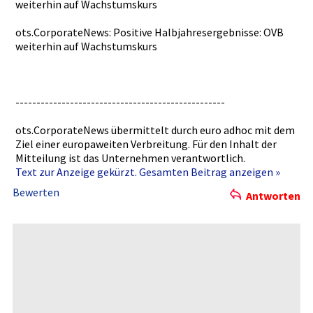
weiterhin auf Wachstumsk­urs
ots.Corpor­ateNews: Positive Halbjahres­ergebnisse­: OVB
weiterhin auf Wachstumsk­urs
----------­----------­----------­----------­----------­
ots.Corpor­ateNews übermittel­t durch euro adhoc mit dem
Ziel einer europaweit­en Verbreitun­g. Für den Inhalt der
Mitteilung­ ist das Unternehme­n verantwort­lich.
Text zur Anzeige gekürzt. Gesamten Beitrag anzeigen »
Bewerten
Antworten