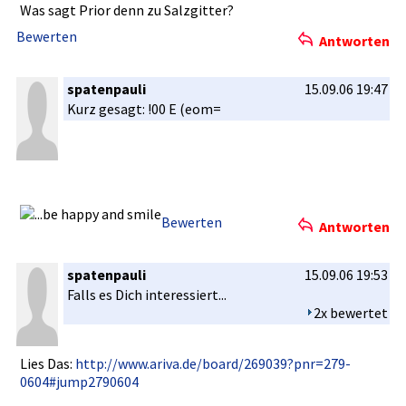
Was sagt Prior denn zu Salzgitter­?
Bewerten
Antworten
spatenpauli
15.09.06 19:47
Kurz gesagt: !00 E (eom=
Bewerten
Antworten
spatenpauli
15.09.06 19:53
Falls es Dich interessie­rt...
2x bewertet
Lies Das:
http://www­.ariva.de/­board/2690­39?pnr=279­
0604#jump2­790604