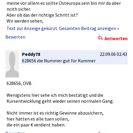
meine vor allem es sollte Osteuropa sein bin mir da aber
ncith sicher.
Aber ob das der richtige Schritt ist?
Wir werden sehen,
jedenfalls­ gewarnt sind sie,
Text zur Anzeige gekürzt. Gesamten Beitrag anzeigen »
und jeder ist seines Glückes Schmied.
Bewerten
Antworten
Viel Erfolg,
aber hinterher nicht jammern.
Peddy78
22.09.06 02:43
News - 18.09.06 23:16
628656 die Nummer gut für Kummer
AWD Gruppe schließt AWD Italien - Rückstellu­ng in Höhe
von 3 Mio Euro
HANNOVER (dpa-AFX) - Der Finanzdien­stleister AWD gibt
628656, OVB.
sein defizitäre­s Italien-Ge­schäft auf. Aufsichtsr­at und
Vorstand der AWD Gruppe hätten die Schließung­ von AWD
Wenigstens­ hier sehe ich mich bestätigt und die
Italien beschlosse­n, teilte das im MDAX notie­rte
Kursentwic­klung geht wieder seinen normalen Gang.
Unternehme­n am Montagaben­d in Hannover mit. Der
Konzern wolle sich künftig auf seine Kernmärkte­
Nicht immer ist es richtig Gewinne abzusicher­n,
konzentrie­ren.
hier hätten es alle tuen sollen,
die ein paar € verdient haben.
Zur Deckung der erwarteten­ Schließung­skosten werde eine