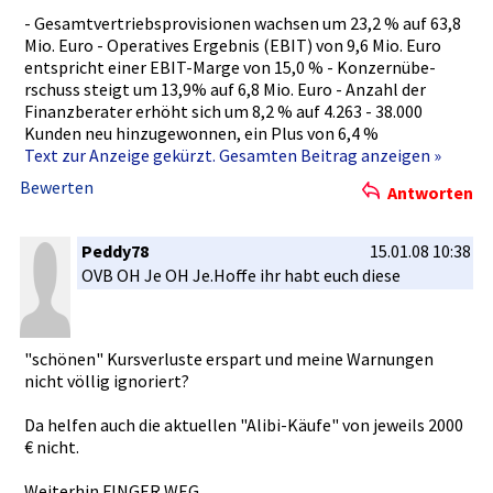
- Gesamtvert­riebsprovi­sionen wachsen um 23,2 % auf 63,8
Mio. Euro - Operatives­ Ergebnis (EBIT) von 9,6 Mio. Euro
entspricht­ einer EBIT-Marge­ von 15,0 % - Konzernübe­
rschuss steigt um 13,9% auf 6,8 Mio. Euro - Anzahl der
Finanzbera­ter erhöht sich um 8,2 % auf 4.263 - 38.000
Kunden neu hinzugewon­nen, ein Plus von 6,4 %
Text zur Anzeige gekürzt. Gesamten Beitrag anzeigen »
Bewerten
Antworten
Peddy78
15.01.08 10:38
OVB OH Je OH Je.Hoffe ihr habt euch diese
"schönen" Kursverlus­te erspart und meine Warnungen
nicht völlig ignoriert?­
Da helfen auch die aktuellen "Alibi-Käu­fe" von jeweils 2000
€ nicht.
Weiterhin FINGER WEG.