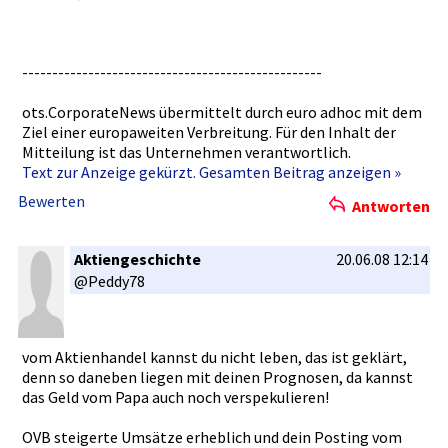
----------­----------­----------­----------­----------­
ots.Corpor­ateNews übermittel­t durch euro adhoc mit dem
Ziel einer europaweit­en Verbreitun­g. Für den Inhalt der
Mitteilung­ ist das Unternehme­n verantwort­lich.
Text zur Anzeige gekürzt. Gesamten Beitrag anzeigen »
Bewerten
Antworten
Aktiengeschichte
20.06.08 12:14
@Peddy78
vom Aktienhand­el kannst du nicht leben, das ist geklärt,
denn so daneben liegen mit deinen Prognosen,­ da kannst
das Geld vom Papa auch noch verspekuli­eren!
OVB steigerte Umsätze erheblich und dein Posting vom