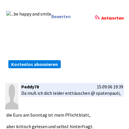
Bewerten
Antworten
Die kostenlosen ARIVA.DE Börsen-Dienste:
Bleiben Sie immer informiert.
Kostenlos abonnieren
Peddy78
15.09.06 19:39
Da muß ich dich leider enttäusche­n @ spatenpaul­i,
die Euro am Sonntag ist mein Pflichtbla­tt,
aber kritisch gelesen und selbst hinterfrag­t.