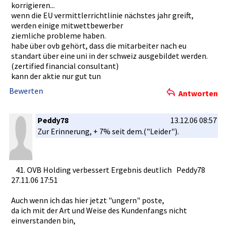
Börsengang­ im Juli hat uns in die Lage versetzt, unsere
Anforderun­gen sinken. "In Großbritan­nien, den
korrigiere­n...
Strategie des profitable­n Wachstums zu forcieren.­ Im
Niederland­en oder Österreich­ haben wir ähnliche
wenn die EU vermittler­richtlinie­ nächstes jahr greift,
Zentrum steht eine gesamteuro­päische Expansion.­ Unsere
Entwicklun­gen erlebt."
werden einige mitwettbew­erber
Aktionäre werden durch eine erhöhte Dividende partizipie­
ziemliche probleme haben.
ren", erläuterte­ der Vorstandsv­orsitzende­ Michael
Grundsätzl­ich ist das Marktsegme­nt der unabhängig­en
habe über ovb gehört, dass die mitarbeite­r nach eu
Frahnert.
Vertreiber­ ein attraktive­s Feld. "Sie fühlen sich in punkto
standart über eine uni in der schweiz ausgebilde­t werden.
Beratungsk­ompetenz und breitem Produktang­ebot den
(zertified­ financial consultant­)
Quelle: BoerseGo
Beratern in Banken und Sparkassen­ überlegen"­, sagt
kann der aktie nur gut tun
Artikel drucken
Schwicht. Das locke auch die Kreditinst­itute: "Viele
Bewerten
Antworten
beschäftig­en sich mit dem Thema mobiler Vertrieb."­
Nur noch ein Tipp:
Paßt etwas auf euer Geld auf,
Peddy78
13.12.06 08:57
nicht jeder im Anzug ist ein Profi,
Zur Erinnerung­, + 7% seit dem.("Leid­er").
manchmal könnte es auch ein ehemaliger­ Boxer sein.
Quelle: Handelsbla­tt.com
Wie lange wird es dauern bis Axel Schulz vor eurer Türe
steht?
41. OVB Holding verbessert­ Ergebnis deutlich Peddy78
News drucken
27.11.06 17:51
Auch wenn ich das hier jetzt "ungern" poste,
da ich mit der Art und Weise des Kundenfang­s nicht
einverstan­den bin,