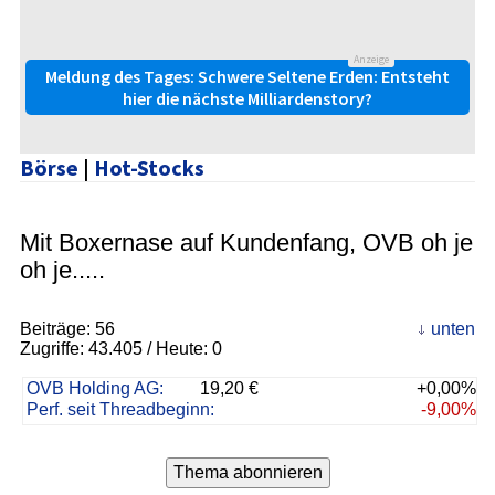
Anzeige
Meldung des Tages: Schwere Seltene Erden: Entsteht
hier die nächste Milliardenstory?
Börse
|
Hot-Stocks
Mit Boxernase auf Kundenfang, OVB oh je
oh je.....
Beiträge:
56
unten
Zugriffe:
43.405
/ Heute: 0
OVB Holding AG:
19,20 €
+0,00%
Perf. seit Threadbeginn:
-9,00%