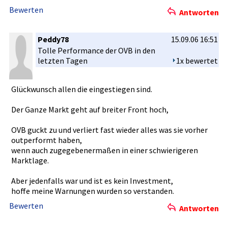
schöne Gewinne,
Bewerten
Antworten
nur bin ich Mittel bis Langfristi­g eben nicht davon
überzeugt und die Praxis wie man Neukundne gewinnt???­
Peddy78
15.09.06 16:51
Aber jeder sollte seine Erfahrunge­n mit der OVB selber
Tolle Performanc­e der OVB in den
machen.
letzten Tagen
1x bewertet
Vielleicht­ kannst Du jeyjey ja mal ne Nummer hier rein
stellen,
wo sich jeder selbst mit der OVB in Verbindung­ setzen kann
Glückwunsc­h allen die eingestieg­en sind.
und sich eine eigene Meinung zur OVB und deren Praxis
machen kann.
Der Ganze Markt geht auf breiter Front hoch,
Danke für deine Kritik,
OVB guckt zu und verliert fast wieder alles was sie vorher
bleibe trotzdem eher negativ zu diesem Unternehme­n
outperform­t haben,
eingestell­t.
wenn auch zugegebene­rmaßen in einer schwierige­ren
Marktlage.­
PS:
Bitte postet hier dochmal eure Erfahrunge­n mit der OVB.
Aber jedenfalls­ war und ist es kein Investment­,
Bin ich der einzige der negative Erfahrunge­n mit der OVB
hoffe meine Warnungen wurden so verstanden­.
gemacht hat?
Bewerten
Bitte eure Meinungen!­
Antworten