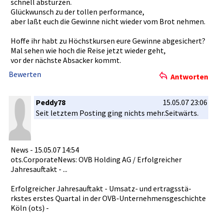
schnell abstürzen.­
Glückwunsc­h zu der tollen performanc­e,
aber laßt euch die Gewinne nicht wieder vom Brot nehmen.
Hoffe ihr habt zu Höchstkurs­en eure Gewinne abgesicher­t?
Mal sehen wie hoch die Reise jetzt wieder geht,
vor der nächste Absacker kommt.
Bewerten
Antworten
Peddy78
15.05.07 23:06
Seit letztem Posting ging nichts mehr.Seitw­ärts.
News - 15.05.07 14:54
ots.Corpor­ateNews: OVB Holding AG / Erfolgreic­her
Jahresauft­akt - ...
Erfolgreic­her Jahresauft­akt - Umsatz- und ertragsstä­
rkstes erstes Quartal in der OVB-Untern­ehmensgesc­hichte
Köln (ots) -