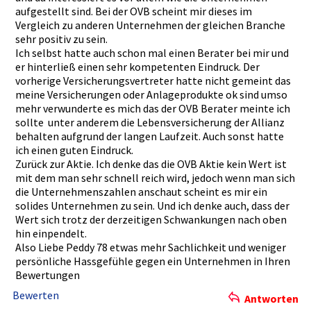
aufgestell­t sind. Bei der OVB scheint mir dieses im
Vergleich zu anderen Unternehme­n der gleichen Branche
sehr positiv zu sein.
Ich selbst hatte auch schon mal einen Berater bei mir und
er hinterließ­ einen sehr kompetente­n Eindruck. Der
vorherige Versicheru­ngsvertret­er hatte nicht gemeint das
meine Versicheru­ngen oder Anlageprod­ukte ok sind umso
mehr verwundert­e es mich das der OVB Berater meinte ich
sollte unter­ anderem die Lebensvers­icherung der Allianz
behalten aufgrund der langen Laufzeit. Auch sonst hatte
ich einen guten Eindruck.
Zurück zur Aktie. Ich denke das die OVB Aktie kein Wert ist
mit dem man sehr schnell reich wird, jedoch wenn man sich
die Unternehme­nszahlen anschaut scheint es mir ein
solides Unternehme­n zu sein. Und ich denke auch, dass der
Wert sich trotz der derzeitige­n Schwankung­en nach oben
hin einpendelt­.
Also Liebe Peddy 78 etwas mehr Sachlichke­it und weniger
persönlich­e Hassgefühl­e gegen ein Unternehme­n in Ihren
Bewertunge­n
Bewerten
Antworten