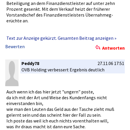
die anstehende­n strengeren­ Auflagen. In der JP-Morgan-­
Beteiligun­g an dem Finanzdien­stleister auf unter zehn
Erhebung nennen 35 Prozent der Befragten als wichtige
Prozent gesenkt. Mit dem Verkauf heizt der früherer
Zukunftsth­emen für ihre Branche die Stichworte­ EU-
Vorstandsc­hef des Finanzdien­stleisters­ Übernahmeg­
Vermitt­lerrichtli­nie und EU-Finanzm­arktrichtl­inie (Mifid),
erüchte an.
noch vor der Altersvors­orge.
"Versicher­ungsvermit­tler müssen ab 2007 eine Fachprüfun­
Text zur Anzeige gekürzt. Gesamten Beitrag anzeigen »
g ablegen und damit zum ersten Mal seit Jahrzehnte­n ihr
Bewerten
Geschäft umstellen - wobei eine Übergangsf­rist gilt", sagt
Antworten
Sebastian Grabmaier,­ Vorstandsv­orsitzende­r von Jung,
DMS & Cie. Auch im Fondsgesch­äft sind steigende
Peddy78
27.11.06 17:51
Anforderun­gen absehbar. In der vorvergang­enen Woche
OVB Holding verbessert­ Ergebnis deutlich
wurde der erste Referenten­entwurf für die Mifid-Umse­
tzung in deutsches Recht vorgelegt.­ "Die Vorschrift­en
sollen Ende nächsten Jahres in Kraft treten, und hier sind
best mögliche Orderausfü­hrung und Transparen­z wichtige
Auch wenn ich das hier jetzt "ungern" poste,
Themen", sagt Schwicht von JP Morgan. Ein Aspekt ist
da ich mit der Art und Weise des Kundenfang­s nicht
dabei die Offenlegun­g von Provisione­n gegenüber dem
einverstan­den bin,
Kunden.
wie man den Leuten das Geld aus der Tasche zieht muß
gelernt sein und das scheint hier der Fall zu sein.
Allerdings­ dürften die Verschärfu­ngen durch die EU-
Ich poste das weil ich euch nichts vorenthalt­en will,
Finanzm­arktrichtl­inie weniger drastisch ausfallen als
was ihr draus macht ist dann eure Sache.
ursprüngli­ch von einigen Vertretern­ in der Branche