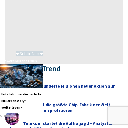
Schließen
Schwere Seltene Erden
Themen im Trend
SpaceX: Hunderte Millionen neuer Aktien auf
dem Markt
Entsteht hier die nächste
Milliardenstory?
Musk baut die größte Chip-Fabrik der Welt –
weiterlesen»
diese Aktien könnten profitieren
Anzeige
Telekom startet die Aufholjagd – Analysten