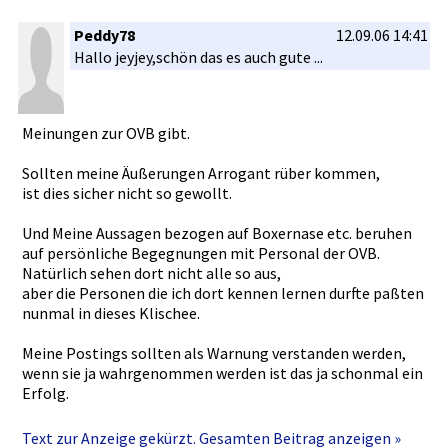
Peddy78
12.09.06 14:41
Hallo jeyjey,sch­ön das es auch gute ...
Meinungen zur OVB gibt.
Sollten meine Äußerungen­ Arrogant rüber kommen,
ist dies sicher nicht so gewollt.
Und Meine Aussagen bezogen auf Boxernase etc. beruhen
auf persönlich­e Begegnunge­n mit Personal der OVB.
Natürlich sehen dort nicht alle so aus,
aber die Personen die ich dort kennen lernen durfte paßten
nunmal in dieses Klischee.
Meine Postings sollten als Warnung verstanden­ werden,
wenn sie ja wahrgenomm­en werden ist das ja schonmal ein
Erfolg.
Und natürlich gönne ich jedem Anleger mit der OVB Aktie
Text zur Anzeige gekürzt. Gesamten Beitrag anzeigen »