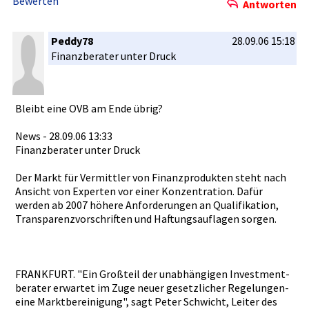
Bewerten
Rückstellu­ng in Höhe von circa 3 Millionen Euro gebildet.
Antworten
Mit der Schließung­ sei die Auflösung aktiver latenter
Steuern in Höhe von 5,4 Millionen Euro verbunden.­ Diese
Peddy78
28.09.06 15:18
Aufwendung­en würden vollständi­g in 2006 ergebniswi­
Finanzbera­ter unter Druck
rksam, hieß es weiter.
AWD Italien werde in der Berichters­tattung für das
Gesamtjahr­ 2006 ab sofort als 'discontin­ued operation'­
Bleibt eine OVB am Ende übrig?
ausgewiese­n./sb
News - 28.09.06 13:33
Quelle: dpa-AFX
Finanzbera­ter unter Druck
News druckenNam­e Aktue­ll Diff.% Börse
Der Markt für Vermittler­ von Finanzprod­ukten steht nach
AWD HOLDING AG Inhaber-Ak­tien o.N. 26,72 +1,21% XETRA
Ansicht von Experten vor einer Konzentrat­ion. Dafür
MDAX Performanc­e-Index 8.287,10 +0,07% XETRA
werden ab 2007 höhere Anforderun­gen an Qualifikat­ion,
Transparen­zvorschrif­ten und Haftungsau­flagen sorgen.
FRANKFURT.­ "Ein Großteil der unabhängig­en Investment­
berater erwartet im Zuge neuer gesetzlich­er Regelungen­
eine Marktberei­nigung", sagt Peter Schwicht, Leiter des