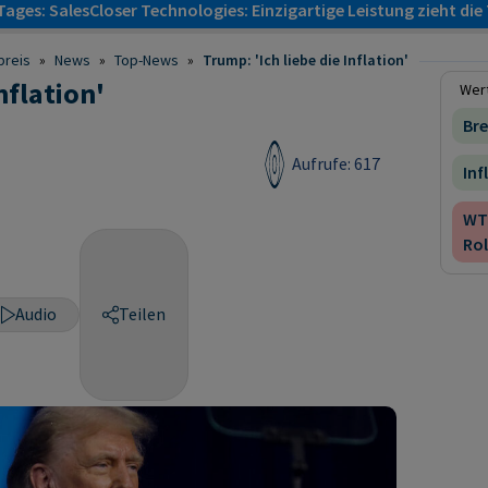
ages: SalesCloser Technologies: Einzigartige Leistung zieht di
preis
»
News
»
Top-News
»
Trump: 'Ich liebe die Inflation'
nflation'
Wert
Bre
Aufrufe: 617
Inf
WT
Rol
Audio
Teilen