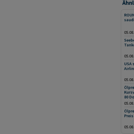
Ähnl
ROUN
saud
05.08
Seeb
Tank
05.08
USA 
Airli
05.08
Ölpre
Kursv
80 Do
05.08
Ölpre
Preis
05.08