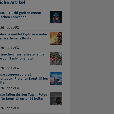
iche Artikel
DUP: Huthi greifen erneut
ischen Tanker an
.26 - dpa-AFX
ehörde meldet Explosion nahe
er vor Jemens Küste
.26 - dpa-AFX
streichen Iran nahestehende
ne von Sanktionsliste
.26 - dpa-AFX
ise stoppen vorerst
erluste - Preis für Brent-Öl bei
llar
.26 - dpa-AFX
ise fallen dritten Tag in Folge -
 für Brent-Öl unter 79 Dollar
.26 - dpa-AFX