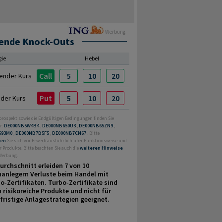
Werbung
ende Knock-Outs
gie
Hebel
Call
5
10
20
ender Kurs
Put
5
10
20
nder Kurs
prospekt sowie die Endgültigen Bedingungen finden Sie
r:
DE000NB5W4B4
,
DE000NB650U3
,
DE000NB65ZN9
,
693M0
,
DE000NB7B5F5
,
DE000NB7CN67
. Bitte
ren
Sie sich vor Erwerb ausführlich über Funktionsweise und
r Produkte. Bitte beachten Sie auch die
weiteren Hinweise
 Werbung.
urchschnitt erleiden 7 von 10
nanlegern Verluste beim Handel mit
o-Zertifikaten. Turbo-Zertifikate sind
 risikoreiche Produkte und nicht für
fristige Anlage­strategien geeignet.