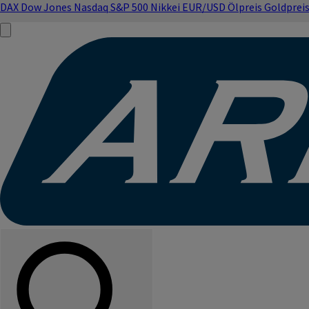
DAX
Dow Jones
Nasdaq
S&P 500
Nikkei
EUR/USD
Ölpreis
Goldprei