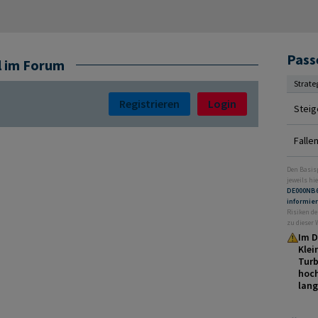
Pass
l im Forum
Strate
Registrieren
Login
Steig
Falle
Den Basis
jeweils hie
DE000NB
informie
Risiken de
zu dieser
Im D
Klei
Turb
hoch
lang