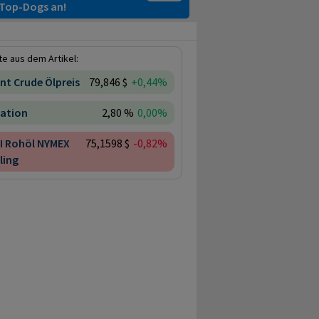
e Top-Dogs an!
e aus dem Artikel:
nt Crude Ölpreis
79,846 $
+0,44%
lation
2,80 %
0,00%
I Rohöl NYMEX
75,1598 $
-0,82%
ling