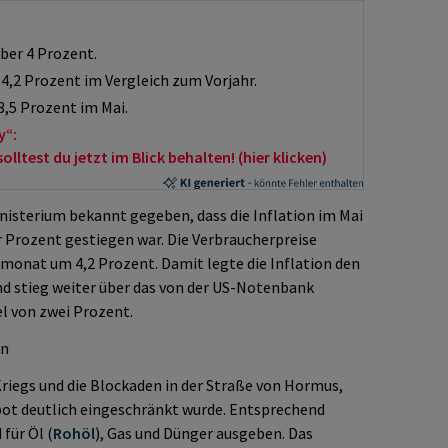
über 4 Prozent.
4,2 Prozent im Vergleich zum Vorjahr.
3,5 Prozent im Mai.
y“:
ltest du jetzt im Blick behalten! (hier klicken)
isterium bekannt gegeben, dass die Inflation im Mai
er Prozent gestiegen war. Die Verbraucherpreise
monat um 4,2 Prozent. Damit legte die Inflation den
nd stieg weiter über das von der US-Notenbank
el von zwei Prozent.
en
Kriegs und die Blockaden in der Straße von Hormus,
bot deutlich eingeschränkt wurde. Entsprechend
für Öl (
Rohöl
), Gas und Dünger ausgeben. Das