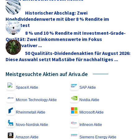
Historischer Abschlag: Zwei
Hochdividendenwerte mit über 8 % Rendite im
Stresstest
8 % und 10 % Rendite mit Investment-Grade-
Qualität: Zwei Einkommenswerte im Fokus
konservativer ...
50 Qualitäts-Dividendenaktien für August 2026:
Diese Auswahl setzt Maßstäbe für nachhaltiges ...
Meistgesuchte Aktien auf Ariva.de
SpaceX Aktie
SAP Aktie
Micron Technology Aktie
Nvidia Aktie
Rheinmetall Aktie
Microsoft Aktie
Novo-Nordisk Aktie
Infineon Aktie
Amazon Aktie
Siemens Energy Aktie