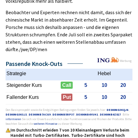
Volksrepublik mehr als halbiert.
Beobachter und Experten rechnen nicht damit, dass sich der
chinesische Markt in absehbarer Zeit erholt. Im Gegenteil.
Porsche muss sich deshalb anpassen - und die eigenen
Strukturen schrumpfen. Ende Juli soll ein zweites Sparpaket
stehen, dass auch einen weiteren Stellenabbau umfassen
dürfte./jwe/DP/men
Werbung
Passende Knock-Outs
Strategie
Hebel
Steigender Kurs
Call
5
10
20
Fallender Kurs
Put
5
10
20
Den Basisprospekt sowie die Endgültigen Bedingungen finden Sie jeweils hier:
DE000NG3KQJ6
,
DE000NG3KSJ2
,
DE000NB7ACG9
,
DE000NB5RP37
,
DE000NB6YUH1
,
DE000NB6Z817
. Bitte
informieren
Sie sich vor Erwerb ausführlich über Funktionsweise und Risiken der Produkte. Bitte
beachten Sie auch die
weiteren Hinweise
zu dieser Werbung.
Im Durchschnitt erleiden 7 von 10 Kleinanlegern Verluste beim
Handel mit Turbo-Zertifikaten. Turbo-Zertifikate sind hoch