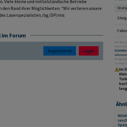
. Viele kleine und mittelständische Betriebe
 den Rand ihrer Möglichkeiten. "Wir verlieren unsere
Strate
n des Laserspezialisten./bg/DP/mis
Steig
Falle
l im Forum
Den Basis
jeweils hie
Registrieren
Login
DE000NB
informie
Risiken de
zu dieser
Im D
Klei
Turb
hoch
lang
Ähnl
ROUN
rasc
Spar