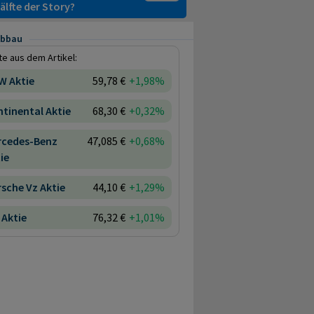
älfte der Story?
abbau
e aus dem Artikel:
W Aktie
59,78 €
+1,98%
tinental Aktie
68,30 €
+0,32%
rcedes-Benz
47,085 €
+0,68%
ie
sche Vz Aktie
44,10 €
+1,29%
Aktie
76,32 €
+1,01%