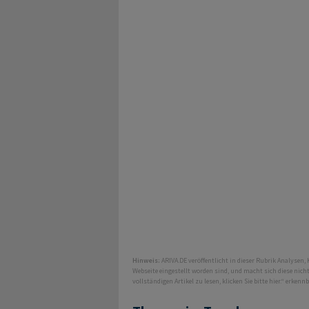
Hinweis:
ARIVA.DE veröffentlicht in dieser Rubrik Analysen,
Webseite eingestellt worden sind, und macht sich diese nic
vollständigen Artikel zu lesen, klicken Sie bitte hier.“ erkenn