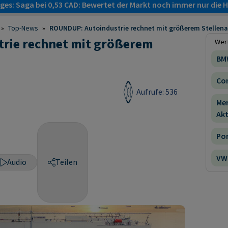
es: Saga bei 0,53 CAD: Bewertet der Markt noch immer nur die H
»
Top-News
»
ROUNDUP: Autoindustrie rechnet mit größerem Stellen
rie rechnet mit größerem
Wert
BM
Con
Aufrufe: 536
Me
Akt
Por
VW 
Audio
Teilen