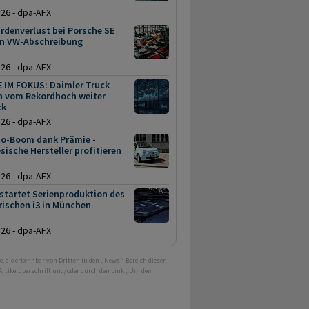
.26 - dpa-AFX
ardenverlust bei Porsche SE
n VW-Abschreibung
.26 - dpa-AFX
E IM FOKUS: Daimler Truck
en vom Rekordhoch weiter
ck
.26 - dpa-AFX
to-Boom dank Prämie -
sische Hersteller profitieren
.26 - dpa-AFX
startet Serienproduktion des
rischen i3 in München
.26 - dpa-AFX
e, die erkennbar von Dritten in den „News“-Bereich dieser
 Artikelüberschrift und/oder durch den Link „Um den