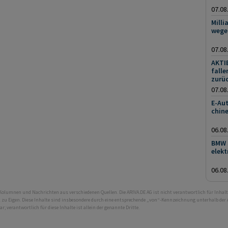
07.08
Milli
wege
07.08
AKTI
fall
zurü
07.08
E-Au
chine
06.08
BMW 
elekt
06.08
 Kolumnen und Nachrichten aus verschiedenen Quellen. Die ARIVA.DE AG ist nicht verantwortlich für Inhalt
ht zu Eigen. Diese Inhalte sind insbesondere durch eine entsprechende „von“-Kennzeichnung unterhalb der
bar; verantwortlich für diese Inhalte ist allein der genannte Dritte.