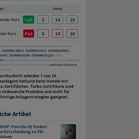
gie
Hebel
Call
5
10
20
ender Kurs
Put
5
10
20
nder Kurs
prospekt sowie die Endgültigen Bedingungen finden Sie
r:
DE000NG30M72
,
DE000NG31EL9
,
DE000NB69EK2
,
6UF82
,
DE000NB6X390
,
DE000NB6YQS6
. Bitte
ren
Sie sich vor Erwerb ausführlich über Funktionsweise und
r Produkte. Bitte beachten Sie auch die
weiteren Hinweise
 Werbung.
urchschnitt erleiden 7 von 10
nanlegern Verluste beim Handel mit
o-Zertifikaten. Turbo-Zertifikate sind
 risikoreiche Produkte und nicht für
fristige Anlage­strategien geeignet.
iche Artikel
DUP: Porsche SE fordert
he Entscheidung zu VW-
plänen