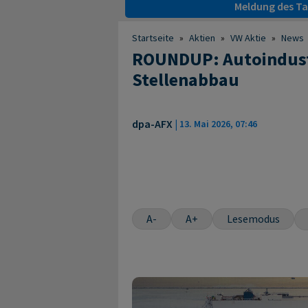
Meldung des Tag
Startseite
»
Aktien
»
VW Aktie
»
News
ROUNDUP: Autoindust
Stellenabbau
dpa-AFX
|
13. Mai 2026, 07:46
A-
A+
Lesemodus