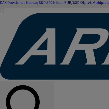
DAX
Dow Jones
Nasdaq
S&P 500
Nikkei
EUR/USD
Ölpreis
Goldprei