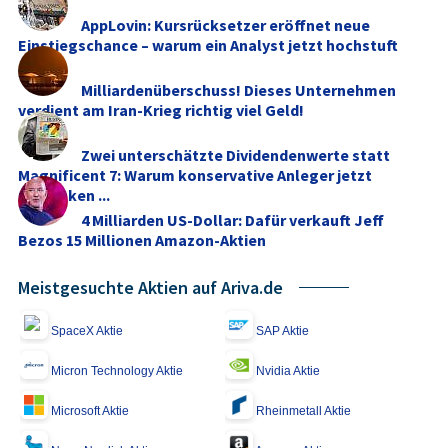
AppLovin: Kursrücksetzer eröffnet neue
Einstiegschance – warum ein Analyst jetzt hochstuft
Milliardenüberschuss! Dieses Unternehmen
verdient am Iran-Krieg richtig viel Geld!
Zwei unterschätzte Dividendenwerte statt
Magnificent 7: Warum konservative Anleger jetzt
umdenken ...
4 Milliarden US-Dollar: Dafür verkauft Jeff
Bezos 15 Millionen Amazon-Aktien
Meistgesuchte Aktien auf Ariva.de
SpaceX Aktie
SAP Aktie
Micron Technology Aktie
Nvidia Aktie
Microsoft Aktie
Rheinmetall Aktie