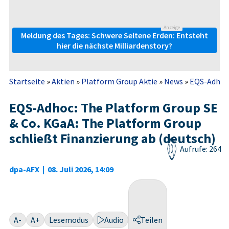
Anzeige
Meldung des Tages: Schwere Seltene Erden: Entsteht
hier die nächste Milliardenstory?
Startseite
»
Aktien
»
Platform Group Aktie
»
News
»
EQS-Adhoc:
EQS-Adhoc: The Platform Group SE
& Co. KGaA: The Platform Group
schließt Finanzierung ab (deutsch)
Aufrufe: 264
dpa-AFX
|
08. Juli 2026, 14:09
A-
A+
Lesemodus
Audio
Teilen