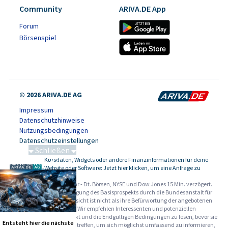
Community
ARIVA.DE App
Forum
Börsenspiel
© 2026 ARIVA.DE AG
Impressum
Datenschutzhinweise
Nutzungsbedingungen
Datenschutzeinstellungen
Schließen
Kursdaten, Widgets oder andere Finanzinformationen für deine
Schwere Seltene Erden
-
Website oder Software: Jetzt hier klicken, um eine Anfrage zu
stellen.
Alle Angaben ohne Gewähr - Dt. Börsen, NYSE und Dow Jones 15 Min. verzögert.
Werbehinweise:
Die Billigung des Basisprospekts durch die Bundesanstalt für
Finanzdienstleistungsaufsicht ist nicht als ihre Befürwortung der angebotenen
Wertpapiere zu verstehen. Wir empfehlen Interessenten und potenziellen
Anlegern den Basisprospekt und die Endgültigen Bedingungen zu lesen, bevor sie
Entsteht hier die nächste
eine Anlageentscheidung treffen, um sich möglichst umfassend zu informieren,