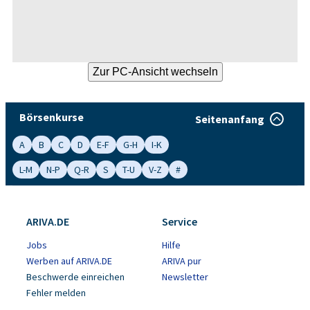
Börsenkurse
Seitenanfang
A
B
C
D
E-F
G-H
I-K
L-M
N-P
Q-R
S
T-U
V-Z
#
ARIVA.DE
Service
Jobs
Hilfe
Werben auf ARIVA.DE
ARIVA pur
Beschwerde einreichen
Newsletter
Fehler melden