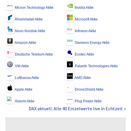
Micron Technology Aktie
Nvidia Aktie
Rheinmetall Aktie
Microsoft Aktie
Novo-Nordisk Aktie
Infineon Aktie
Amazon Aktie
Siemens Energy Aktie
Deutsche Telekom Aktie
Evotec Aktie
VW Aktie
Palantir Technologies Aktie
Lufthansa Aktie
AMD Aktie
Apple Aktie
DroneShield Aktie
Xiaomi Aktie
Plug Power Aktie
DAX aktuell: Alle 40 Einzelwerte live in Echtzeit »