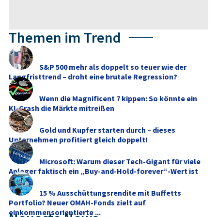
Themen im Trend
S&P 500 mehr als doppelt so teuer wie der
Langfristtrend – droht eine brutale Regression?
Wenn die Magnificent 7 kippen: So könnte ein
KI-Crash die Märkte mitreißen
Gold und Kupfer starten durch – dieses
Unternehmen profitiert gleich doppelt!
Microsoft: Warum dieser Tech-Gigant für viele
Anleger faktisch ein „Buy-and-Hold-forever“-Wert ist
15 % Ausschüttungsrendite mit Buffetts
Portfolio? Neuer OMAH-Fonds zielt auf
einkommensorientierte ...