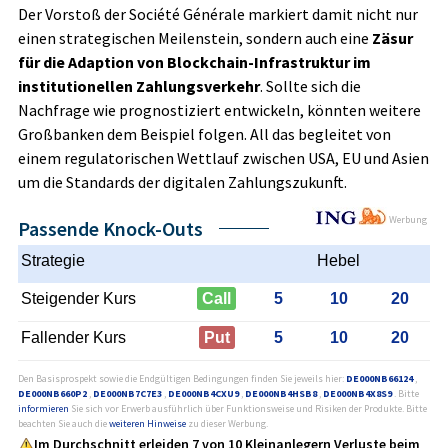
Der Vorstoß der Société Générale markiert damit nicht nur
einen strategischen Meilenstein, sondern auch eine
Zäsur
für die Adaption von Blockchain-Infrastruktur im
institutionellen Zahlungsverkehr
. Sollte sich die
Nachfrage wie prognostiziert entwickeln, könnten weitere
Großbanken dem Beispiel folgen. All das begleitet von
einem regulatorischen Wettlauf zwischen USA, EU und Asien
um die Standards der digitalen Zahlungszukunft.
Werbung
Passende Knock-Outs
Strategie
Hebel
Steigender Kurs
Call
5
10
20
Fallender Kurs
Put
5
10
20
Den Basisprospekt sowie die Endgültigen Bedingungen finden Sie jeweils hier:
DE000NB66124
,
DE000NB660P2
,
DE000NB7C7E3
,
DE000NB4CXU9
,
DE000NB4HSB8
,
DE000NB4X8S9
. Bitte
informieren
Sie sich vor Erwerb ausführlich über Funktionsweise und Risiken der Produkte. Bitte
beachten Sie auch die
weiteren Hinweise
zu dieser Werbung.
Im Durchschnitt erleiden 7 von 10 Kleinanlegern Verluste beim