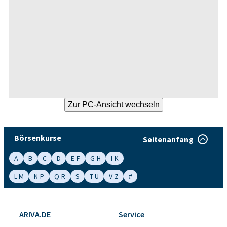
Börsenkurse
Seitenanfang
A
B
C
D
E-F
G-H
I-K
L-M
N-P
Q-R
S
T-U
V-Z
#
ARIVA.DE
Service