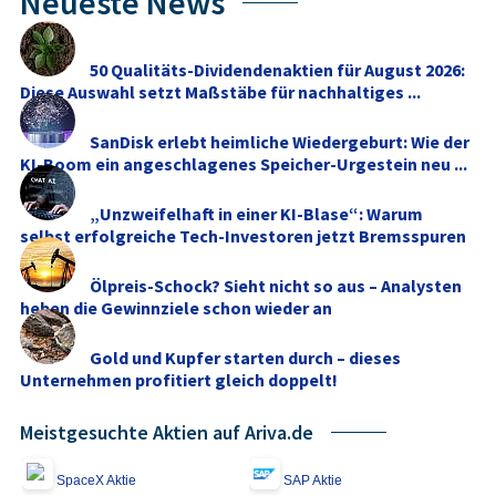
Neueste News
50 Qualitäts-Dividendenaktien für August 2026:
Diese Auswahl setzt Maßstäbe für nachhaltiges ...
SanDisk erlebt heimliche Wiedergeburt: Wie der
KI-Boom ein angeschlagenes Speicher-Urgestein neu ...
„Unzweifelhaft in einer KI-Blase“: Warum
selbst erfolgreiche Tech-Investoren jetzt Bremsspuren
...
Ölpreis-Schock? Sieht nicht so aus – Analysten
heben die Gewinnziele schon wieder an
Gold und Kupfer starten durch – dieses
Unternehmen profitiert gleich doppelt!
Meistgesuchte Aktien auf Ariva.de
SpaceX Aktie
SAP Aktie