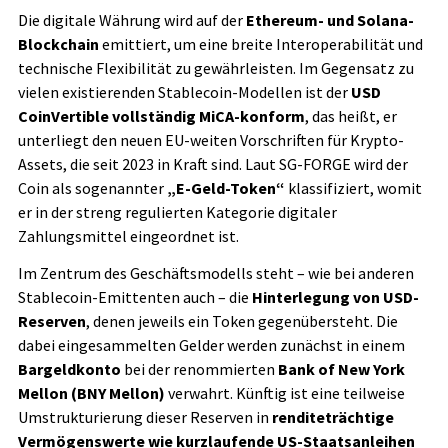
Die digitale Währung wird auf der
Ethereum- und Solana-
Blockchain
emittiert, um eine breite Interoperabilität und
technische Flexibilität zu gewährleisten. Im Gegensatz zu
vielen existierenden Stablecoin-Modellen ist der
USD
CoinVertible vollständig MiCA-konform
, das heißt, er
unterliegt den neuen EU-weiten Vorschriften für Krypto-
Assets, die seit 2023 in Kraft sind. Laut SG-FORGE wird der
Coin als sogenannter
„E-Geld-Token“
klassifiziert, womit
er in der streng regulierten Kategorie digitaler
Zahlungsmittel eingeordnet ist.
Im Zentrum des Geschäftsmodells steht – wie bei anderen
Stablecoin-Emittenten auch – die
Hinterlegung von USD-
Reserven
, denen jeweils ein Token gegenübersteht. Die
dabei eingesammelten Gelder werden zunächst in einem
Bargeldkonto
bei der renommierten
Bank of New York
Mellon (BNY Mellon)
verwahrt. Künftig ist eine teilweise
Umstrukturierung dieser Reserven in
renditeträchtige
Vermögenswerte wie kurzlaufende US-Staatsanleihen