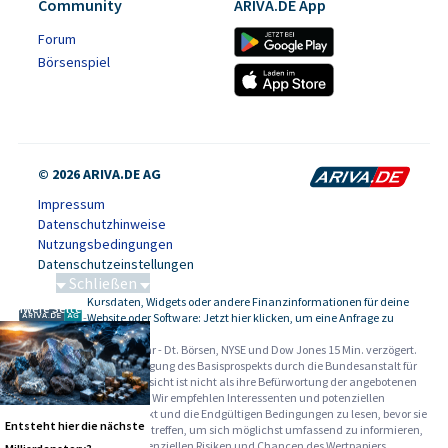
Community
ARIVA.DE App
Forum
Börsenspiel
© 2026 ARIVA.DE AG
Impressum
Datenschutzhinweise
Nutzungsbedingungen
Datenschutzeinstellungen
Schließen
Kursdaten, Widgets oder andere Finanzinformationen für deine
Schwere Seltene Erden
-
Website oder Software: Jetzt hier klicken, um eine Anfrage zu
stellen.
Alle Angaben ohne Gewähr - Dt. Börsen, NYSE und Dow Jones 15 Min. verzögert.
Werbehinweise:
Die Billigung des Basisprospekts durch die Bundesanstalt für
Finanzdienstleistungsaufsicht ist nicht als ihre Befürwortung der angebotenen
Wertpapiere zu verstehen. Wir empfehlen Interessenten und potenziellen
Anlegern den Basisprospekt und die Endgültigen Bedingungen zu lesen, bevor sie
Entsteht hier die nächste
eine Anlageentscheidung treffen, um sich möglichst umfassend zu informieren,
insbesondere über die potenziellen Risiken und Chancen des Wertpapiers.