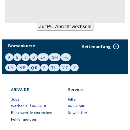
Börsenkurse
Seitenanfang
A
B
C
D
E-F
G-H
I-K
L-M
N-P
Q-R
S
T-U
V-Z
#
ARIVA.DE
Service
Jobs
Hilfe
Werben auf ARIVA.DE
ARIVA pur
Beschwerde einreichen
Newsletter
Fehler melden