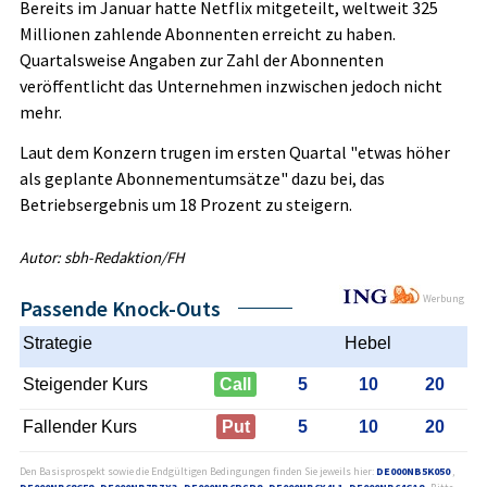
Bereits im Januar hatte Netflix mitgeteilt, weltweit 325
Millionen zahlende Abonnenten erreicht zu haben.
Quartalsweise Angaben zur Zahl der Abonnenten
veröffentlicht das Unternehmen inzwischen jedoch nicht
mehr.
Laut dem Konzern trugen im ersten Quartal "etwas höher
als geplante Abonnementumsätze" dazu bei, das
Betriebsergebnis um 18 Prozent zu steigern.
Autor: sbh-Redaktion/FH
Werbung
Passende Knock-Outs
Strategie
Hebel
Steigender Kurs
Call
5
10
20
Fallender Kurs
Put
5
10
20
Den Basisprospekt sowie die Endgültigen Bedingungen finden Sie jeweils hier:
DE000NB5K050
,