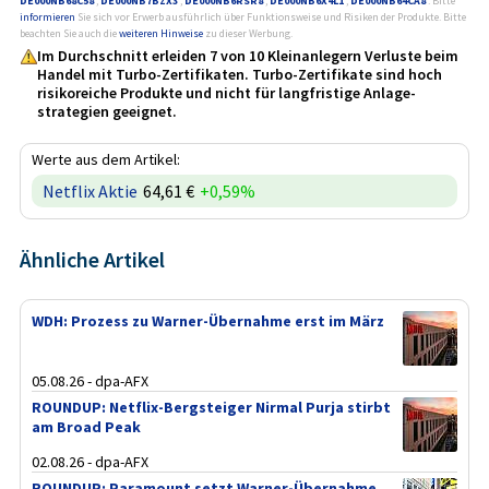
DE000NB68C58
,
DE000NB7BZX3
,
DE000NB6RSR8
,
DE000NB6X4L1
,
DE000NB64CA8
. Bitte
informieren
Sie sich vor Erwerb ausführlich über Funktionsweise und Risiken der Produkte. Bitte
beachten Sie auch die
weiteren Hinweise
zu dieser Werbung.
Im Durchschnitt erleiden 7 von 10 Kleinanlegern Verluste beim
Handel mit Turbo-Zertifikaten. Turbo-Zertifikate sind hoch
risikoreiche Produkte und nicht für langfristige Anlage­
strategien geeignet.
Werte aus dem Artikel:
Netflix Aktie
64,61 €
+0,59%
Ähnliche Artikel
WDH: Prozess zu Warner-Übernahme erst im März
05.08.26 - dpa-AFX
ROUNDUP: Netflix-Bergsteiger Nirmal Purja stirbt
am Broad Peak
02.08.26 - dpa-AFX
ROUNDUP: Paramount setzt Warner-Übernahme