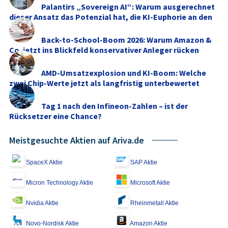
Palantirs „Sovereign AI“: Warum ausgerechnet
dieser Ansatz das Potenzial hat, die KI-Euphorie an den
...
Back-to-School-Boom 2026: Warum Amazon &
Co. jetzt ins Blickfeld konservativer Anleger rücken
AMD-Umsatzexplosion und KI-Boom: Welche
zwei Chip-Werte jetzt als langfristig unterbewertet
gelten
Tag 1 nach den Infineon-Zahlen – ist der
Rücksetzer eine Chance?
Meistgesuchte Aktien auf Ariva.de
SpaceX Aktie
SAP Aktie
Micron Technology Aktie
Microsoft Aktie
Nvidia Aktie
Rheinmetall Aktie
Novo-Nordisk Aktie
Amazon Aktie