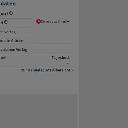
sdaten
Brief
- / -
Börse auswählen
ad
-
ss Vortag
-
delte Stücke
0
svolumen Vortag
-
tief
Tageshoch
-
zur Handelsplatz-Übersicht »