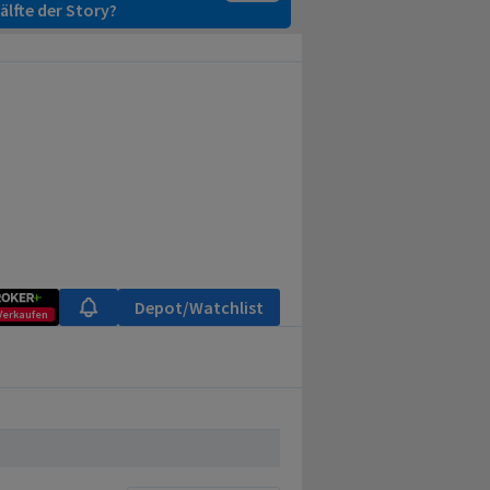
älfte der Story?
Depot/Watchlist
Verkaufen