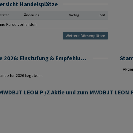
ersicht Handelsplätze
etzter
Änderung
Vortag
Zeit
ine Kurse vorhanden
Weitere Börsenplätze
MWDBJT LEON P /Z Prognose 2026: Einstufung & Empfehlung von Analysten
Sta
Aktie
ce für 2026 liegt bei -.
r MWDBJT LEON P /Z Aktie und zum MWDBJT LEON P