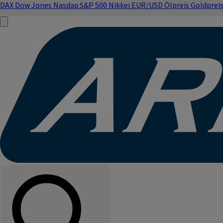
DAX
Dow Jones
Nasdaq
S&P 500
Nikkei
EUR/USD
Ölpreis
Goldprei