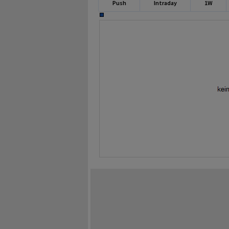
Push
Intraday
1W