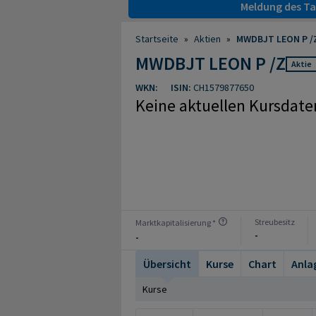
Meldung des Tag
Startseite
»
Aktien
»
MWDBJT LEON P /Z
MWDBJT LEON P /Z
Aktie
WKN:
ISIN:
CH1579877650
Keine aktuellen Kursdate
Streubesitz
Marktkapitalisierung *
-
-
Übersicht
Kurse
Chart
Anla
Kurse