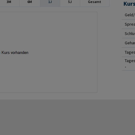
3M
6M
1J
5J
Gesamt
Kur
Geld/
Spre
Schlu
Gehan
Tage
Tages
-