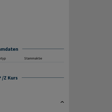
mmdaten
ntyp
Stammaktie
 /Z Kurs