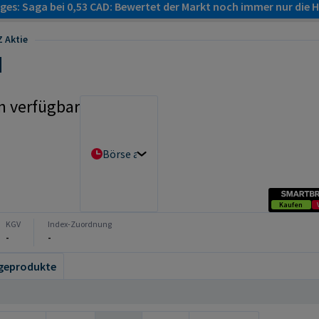
es: Saga bei 0,53 CAD: Bewertet der Markt noch immer nur die H
 Aktie
n verfügbar
Börse auswählen
Kaufen
KGV
Index-Zuordnung
-
-
geprodukte