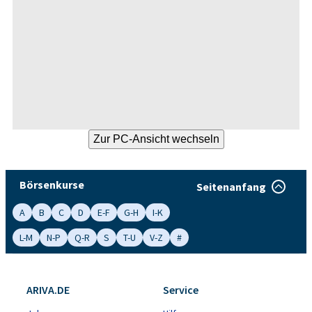
Börsenkurse
Seitenanfang
A
B
C
D
E-F
G-H
I-K
L-M
N-P
Q-R
S
T-U
V-Z
#
ARIVA.DE
Service