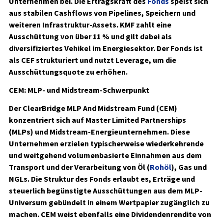
Unternehmen bei. Die Ertragskraft des
Fonds
speist sich
aus stabilen Cashflows von Pipelines, Speichern und
weiteren Infrastruktur-Assets. KMF zahlt eine
Ausschüttung von über 11 % und gilt dabei als
diversifiziertes Vehikel im Energiesektor. Der Fonds ist
als CEF strukturiert und nutzt Leverage, um die
Ausschüttungsquote zu erhöhen.
CEM: MLP- und Midstream-Schwerpunkt
Der ClearBridge MLP And Midstream Fund (CEM)
konzentriert sich auf Master Limited Partnerships
(MLPs) und Midstream-Energieunternehmen. Diese
Unternehmen erzielen typischerweise wiederkehrende
und weitgehend volumenbasierte Einnahmen aus dem
Transport und der Verarbeitung von Öl (
Rohöl
), Gas und
NGLs. Die Struktur des Fonds erlaubt es, Erträge und
steuerlich begünstigte Ausschüttungen aus dem MLP-
Universum gebündelt in einem Wertpapier zugänglich zu
machen. CEM weist ebenfalls eine Dividendenrendite von