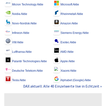
Micron Technology Aktie
Microsoft Aktie
Nvidia Aktie
Rheinmetall Aktie
Novo-Nordisk Aktie
Amazon Aktie
Infineon Aktie
Siemens Energy Aktie
VW Aktie
Evotec Aktie
Lufthansa Aktie
AMD Aktie
Palantir Technologies Aktie
Apple Aktie
Deutsche Telekom Aktie
Xiaomi Aktie
Tesla Aktie
Alphabet (Google) Aktie
DAX aktuell: Alle 40 Einzelwerte live in Echtzeit »