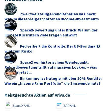
Zwei zweistellige Renditeperlen im Check:
Warum diese vielgescholtenen Income-Investments
besser ...
SpaceX-Bewertung unter Druck: Warum der
jüngste Kursrutsch viele Fragen aufwirft
Fed verliert die Kontrolle: Der US-Bondmarkt
wird zum Risiko
SpaceX vor historischem Wendepunkt:
Rekordbewertung trifft auf massiven Lock-up – was
Anleger jetzt ...
Einkommensstrategie mit über 10 % Rendite:
Wie ein „Income Farm Portfolio“ die Zinswende nutzt
Meistgesuchte Aktien auf Ariva.de
SpaceX Aktie
SAP Aktie