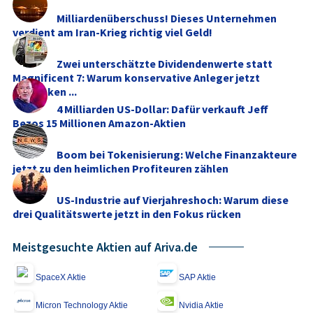
Milliardenüberschuss! Dieses Unternehmen
verdient am Iran-Krieg richtig viel Geld!
Zwei unterschätzte Dividendenwerte statt
Magnificent 7: Warum konservative Anleger jetzt
umdenken ...
4 Milliarden US-Dollar: Dafür verkauft Jeff
Bezos 15 Millionen Amazon-Aktien
Boom bei Tokenisierung: Welche Finanzakteure
jetzt zu den heimlichen Profiteuren zählen
US-Industrie auf Vierjahreshoch: Warum diese
drei Qualitätswerte jetzt in den Fokus rücken
Meistgesuchte Aktien auf Ariva.de
SpaceX Aktie
SAP Aktie
Micron Technology Aktie
Nvidia Aktie