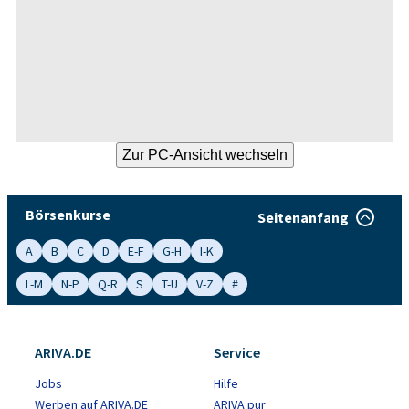
Börsenkurse
Seitenanfang
A
B
C
D
E-F
G-H
I-K
L-M
N-P
Q-R
S
T-U
V-Z
#
ARIVA.DE
Service
Jobs
Hilfe
Werben auf ARIVA.DE
ARIVA pur