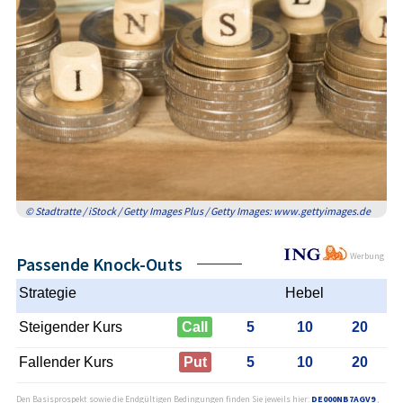
© Stadtratte / iStock / Getty Images Plus / Getty Images: www.gettyimages.de
Werbung
Passende Knock-Outs
Strategie
Hebel
Steigender Kurs
Call
5
10
20
Fallender Kurs
Put
5
10
20
Den Basisprospekt sowie die Endgültigen Bedingungen finden Sie jeweils hier:
DE000NB7AGV9
,