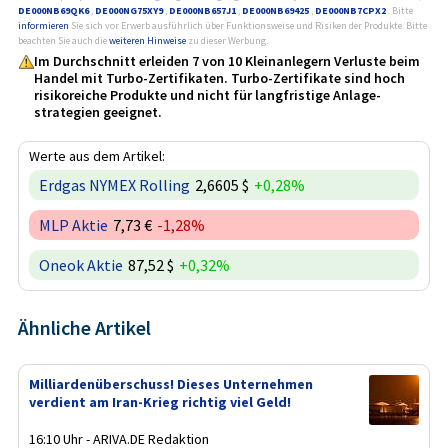
DE000NB69QK6
,
DE000NG75XY9
,
DE000NB657J1
,
DE000NB69425
,
DE000NB7CPX2
. Bitte
informieren
Sie sich vor Erwerb ausführlich über Funktionsweise und Risiken der Produkte. Bitte
beachten Sie auch die
weiteren Hinweise
zu dieser Werbung.
Im Durchschnitt erleiden 7 von 10 Kleinanlegern Verluste beim
Handel mit Turbo-Zertifikaten. Turbo-Zertifikate sind hoch
risikoreiche Produkte und nicht für langfristige Anlage­
strategien geeignet.
Werte aus dem Artikel:
Erdgas NYMEX Rolling
2,6605 $
+0,28%
MLP Aktie
7,73 €
-1,28%
Oneok Aktie
87,52 $
+0,32%
Ähnliche Artikel
Milliardenüberschuss! Dieses Unternehmen
verdient am Iran-Krieg richtig viel Geld!
16:10 Uhr - ARIVA.DE Redaktion