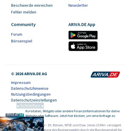
Beschwerde einreichen
Newsletter
Fehler melden
Community
ARIVA.DE App
Forum
Börsenspiel
© 2026 ARIVA.DE AG
Impressum
Datenschutzhinweise
Nutzungsbedingungen
Datenschutzeinstellungen
Schließen
Kursdaten, Widgets oder andere Finanzinformationen für deine
Schwere Seltene Erden
-
Website oder Software: Jetzt hier klicken, um eine Anfrage zu
stellen.
Alle Angaben ohne Gewähr - Dt. Börsen, NYSE und Dow Jones 15 Min. verzögert.
Werbehinweise:
Die Billigung des Basisprospekts durch die Bundesanstalt für