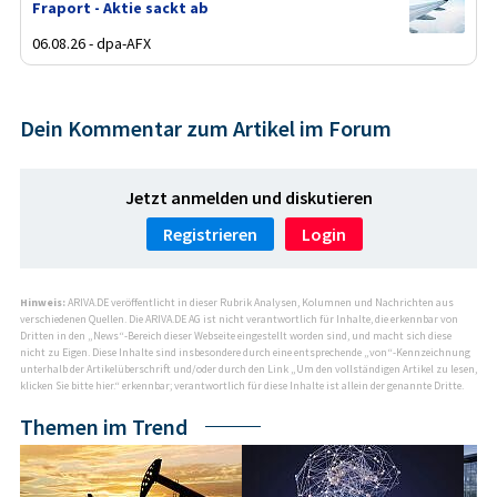
Fraport - Aktie sackt ab
06.08.26 - dpa-AFX
Dein Kommentar zum Artikel im Forum
Jetzt anmelden und diskutieren
Registrieren
Login
Hinweis:
ARIVA.DE veröffentlicht in dieser Rubrik Analysen, Kolumnen und Nachrichten aus
verschiedenen Quellen. Die ARIVA.DE AG ist nicht verantwortlich für Inhalte, die erkennbar von
Dritten in den „News“-Bereich dieser Webseite eingestellt worden sind, und macht sich diese
nicht zu Eigen. Diese Inhalte sind insbesondere durch eine entsprechende „von“-Kennzeichnung
unterhalb der Artikelüberschrift und/oder durch den Link „Um den vollständigen Artikel zu lesen,
klicken Sie bitte hier.“ erkennbar; verantwortlich für diese Inhalte ist allein der genannte Dritte.
Themen im Trend