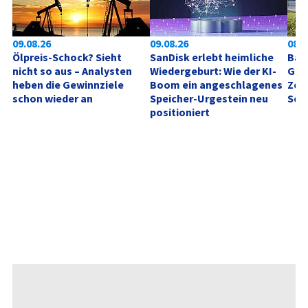
09.08.26
09.08.26
08:0
Ölpreis-Schock? Sieht 
SanDisk erlebt heimliche 
Bay
nicht so aus – Analysten 
Wiedergeburt: Wie der KI-
Gly
heben die Gewinnziele 
Boom ein angeschlagenes 
Zeit
schon wieder an
Speicher-Urgestein neu 
Sep
positioniert