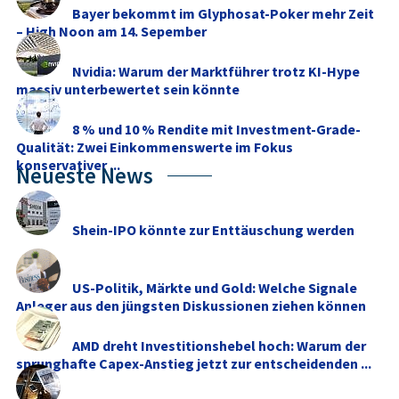
Bayer bekommt im Glyphosat-Poker mehr Zeit
– High Noon am 14. Sepember
Nvidia: Warum der Marktführer trotz KI-Hype
massiv unterbewertet sein könnte
8 % und 10 % Rendite mit Investment-Grade-
Qualität: Zwei Einkommenswerte im Fokus
konservativer ...
Neueste News
Shein-IPO könnte zur Enttäuschung werden
US-Politik, Märkte und Gold: Welche Signale
Anleger aus den jüngsten Diskussionen ziehen können
AMD dreht Investitionshebel hoch: Warum der
sprunghafte Capex-Anstieg jetzt zur entscheidenden ...