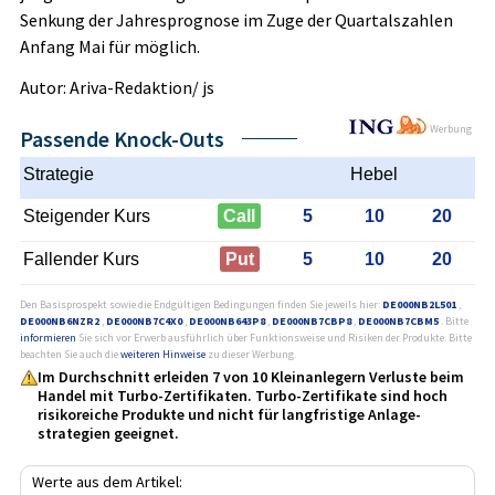
Senkung der Jahresprognose im Zuge der Quartalszahlen
Anfang Mai für möglich.
Autor: Ariva-Redaktion/ js
Werbung
Passende Knock-Outs
Strategie
Hebel
Steigender Kurs
Call
5
10
20
Fallender Kurs
Put
5
10
20
Den Basisprospekt sowie die Endgültigen Bedingungen finden Sie jeweils hier:
DE000NB2L501
,
DE000NB6NZR2
,
DE000NB7C4X0
,
DE000NB643P8
,
DE000NB7CBP8
,
DE000NB7CBM5
. Bitte
informieren
Sie sich vor Erwerb ausführlich über Funktionsweise und Risiken der Produkte. Bitte
beachten Sie auch die
weiteren Hinweise
zu dieser Werbung.
Im Durchschnitt erleiden 7 von 10 Kleinanlegern Verluste beim
Handel mit Turbo-Zertifikaten. Turbo-Zertifikate sind hoch
risikoreiche Produkte und nicht für langfristige Anlage­
strategien geeignet.
Werte aus dem Artikel: