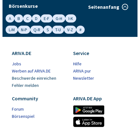
Börsenkurse
Seitenanfang
A
B
C
D
E-F
G-H
I-K
L-M
N-P
Q-R
S
T-U
V-Z
#
ARIVA.DE
Service
Jobs
Hilfe
Werben auf ARIVA.DE
ARIVA pur
Beschwerde einreichen
Newsletter
Fehler melden
Community
ARIVA.DE App
Forum
Börsenspiel