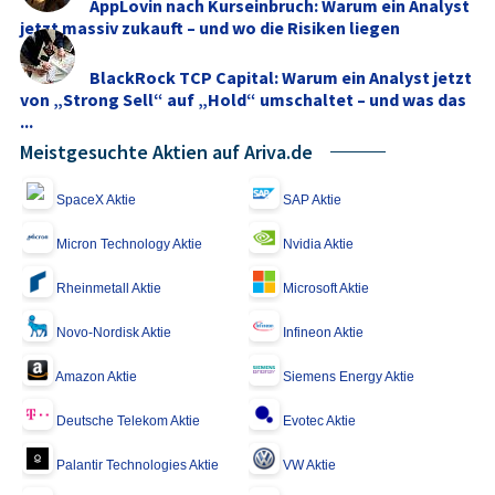
AppLovin nach Kurseinbruch: Warum ein Analyst
jetzt massiv zukauft – und wo die Risiken liegen
BlackRock TCP Capital: Warum ein Analyst jetzt
von „Strong Sell“ auf „Hold“ umschaltet – und was das
...
Meistgesuchte Aktien auf Ariva.de
SpaceX Aktie
SAP Aktie
Micron Technology Aktie
Nvidia Aktie
Rheinmetall Aktie
Microsoft Aktie
Novo-Nordisk Aktie
Infineon Aktie
Amazon Aktie
Siemens Energy Aktie
Deutsche Telekom Aktie
Evotec Aktie
Palantir Technologies Aktie
VW Aktie