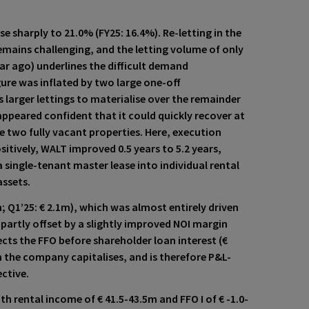
se sharply to 21.0%
(FY25: 16.4%). Re-letting in the
emains challenging, and the letting volume of only
ear ago) underlines the difficult demand
ure was inflated by two large one-off
arger lettings to materialise over the remainder
appeared confident that it could quickly recover at
e two fully vacant properties. Here, execution
sitively,
WALT improved 0.5 years to 5.2 years
,
a single-tenant master lease into individual rental
assets.
; Q1’25: € 2.1m), which was almost entirely driven
 partly offset by a slightly improved NOI margin
lects the FFO before shareholder loan interest (€
h the company capitalises,
and is therefore P&L-
ective.
th rental income of € 41.5-43.5m and FFO I of € -1.0-