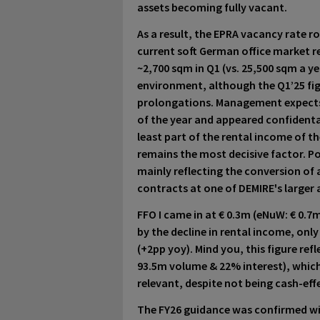
assets becoming fully vacant.
As a result, the
EPRA vacancy rate ro
current soft German office market r
~2,700 sqm in Q1 (vs. 25,500 sqm a y
environment, although the Q1’25 fig
prolongations. Management expects l
of the year and appeared confident
least part of the rental income
of th
remains the most decisive factor. Po
mainly reflecting the conversion of 
contracts at one of DEMIRE's larger 
FFO I came in at € 0.3m
(eNuW: € 0.7m
by the decline in rental income, only
(+2pp yoy). Mind you, this figure ref
93.5m volume & 22% interest), whic
relevant, despite not being cash-eff
The
FY26 guidance was confirmed
wi