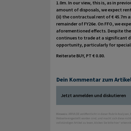
1.0m. In our view, this is, as in prev
amount of disposals, we expect renta
(ii) the contractual rent of € 45.7m a
remainder of FY26e. On FFO, we expe
aforementioned effects. Despite th
continues to trade at a significant 
opportunity, particularly for special
Reiterate BUY, PT € 0.80.
Dein Kommentar zum Artike
Jetzt anmelden und diskutieren
Hinweis:
ARIVA.DE veröffentlicht in dieser Rubrik Analysen,
Webseite eingestellt worden sind, und macht sich diese nic
vollständigen Artikel zu lesen, klicken Sie bitte hier.“ erkenn