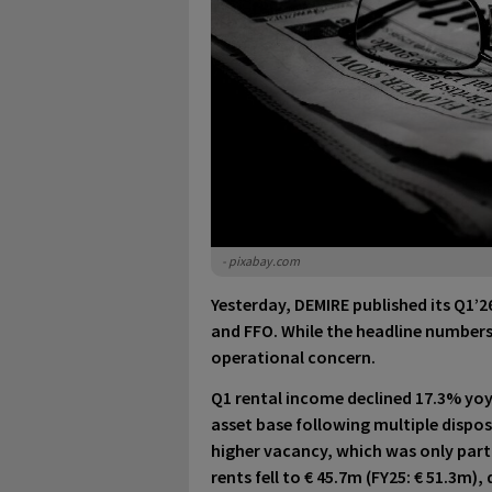
- pixabay.com
Yesterday,
DEMIRE published its Q1’26
and FFO. While the headline numbers
operational concern.
Q1 rental income declined 17.3% yoy
asset base following multiple dispos
higher vacancy, which was only part
rents fell to € 45.7m (FY25: € 51.3m),