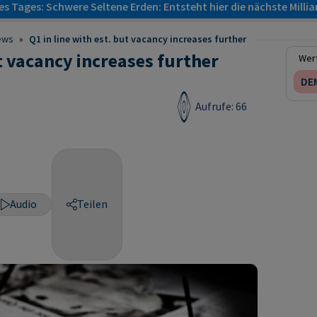
s Tages: Schwere Seltene Erden: Entsteht hier die nächste Milli
ews
»
Q1 in line with est. but vacancy increases further
ut vacancy increases further
Wert
DEM
Aufrufe: 66
Audio
Teilen