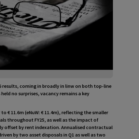
 results
, coming in broadly in linw on both top-line
 held no surprises, vacancy remains a key
 to € 11.6m
(eNuW: € 11.4m), reflecting the smaller
als throughout FY25, as well as the impact of
ly offset by rent indexation. Annualised contractual
 driven by two asset disposals in Q1 as well as two