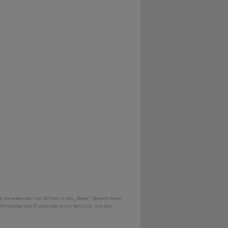
e, die erkennbar von Dritten in den „News“-Bereich dieser
 Artikelüberschrift und/oder durch den Link „Um den