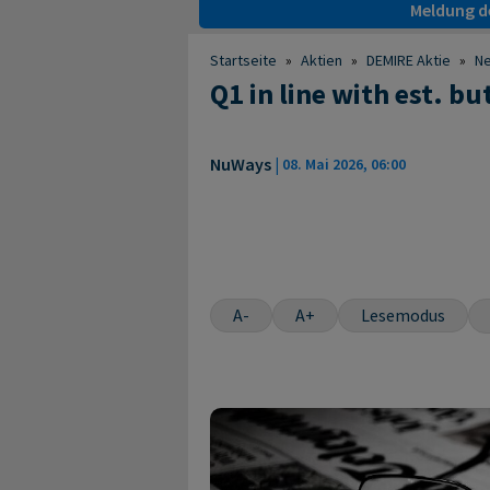
Meldung de
Startseite
»
Aktien
»
DEMIRE Aktie
»
N
Q1 in line with est. b
NuWays
|
08. Mai 2026, 06:00
A-
A+
Lesemodus