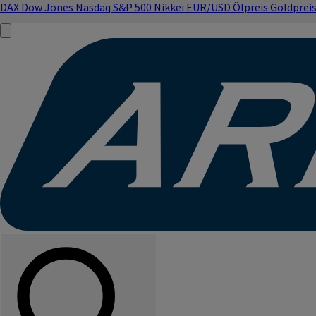
DAX
Dow Jones
Nasdaq
S&P 500
Nikkei
EUR/USD
Ölpreis
Goldprei