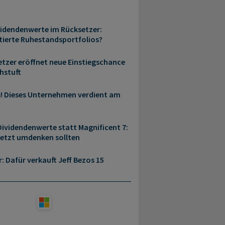
idendenwerte im Rücksetzer:
ierte Ruhestandsportfolios?
etzer eröffnet neue Einstiegschance
hstuft
s! Dieses Unternehmen verdient am
ividendenwerte statt Magnificent 7:
jetzt umdenken sollten
r: Dafür verkauft Jeff Bezos 15