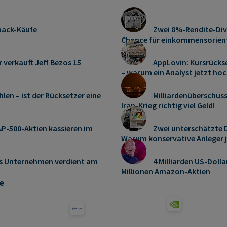
pack-Käufe
Zwei 8%-Rendite-Div
Chance für einkommensorient
r verkauft Jeff Bezos 15
AppLovin: Kursrücks
– warum ein Analyst jetzt hoc
len – ist der Rücksetzer eine
Milliardenüberschus
Iran-Krieg richtig viel Geld!
P-500-Aktien kassieren im
Zwei unterschätzte D
Warum konservative Anleger 
es Unternehmen verdient am
4 Milliarden US-Dolla
Millionen Amazon-Aktien
e