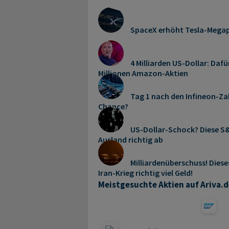
SpaceX erhöht Tesla-Mega
4 Milliarden US-Dollar: Dafü
Millionen Amazon-Aktien
Tag 1 nach den Infineon-Zah
Chance?
US-Dollar-Schock? Diese S&
Ausland richtig ab
Milliardenüberschuss! Dies
Iran-Krieg richtig viel Geld!
Meistgesuchte Aktien auf Ariva.d