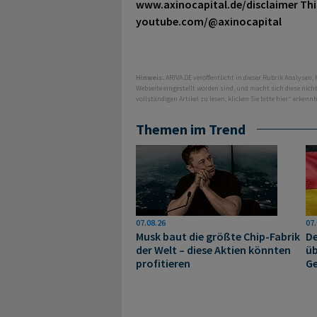
www.axinocapital.de/disclaimer This 
youtube.com/@axinocapital
Hinweis:
ARIVA.DE veröffentlicht in dieser Rubrik Analysen,
Webseite eingestellt worden sind, und macht sich diese nic
vollständigen Artikel zu lesen, klicken Sie bitte hier.“ erkenn
Themen im Trend
07.08.26
07.
Musk baut die größte Chip-Fabrik
De
der Welt – diese Aktien könnten
üb
profitieren
Ge