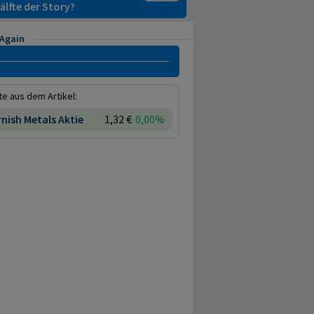
älfte der Story?
 Again
e aus dem Artikel:
nish Metals Aktie
1,32 €
0,00%