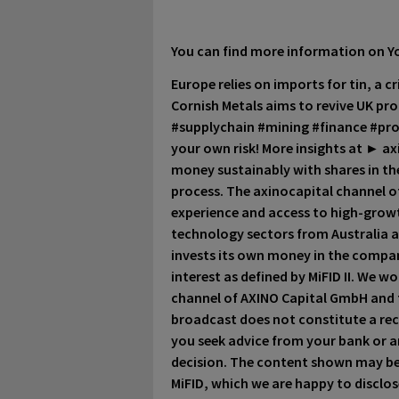
You can find more information on Y
Europe relies on imports for tin, a c
Cornish Metals aims to revive UK pro
#supplychain #mining #finance #pro
your own risk! More insights at ► a
money sustainably with shares in th
process. The axinocapital channel of
experience and access to high-grow
technology sectors from Australia
invests its own money in the compani
interest as defined by MiFID II. We w
channel of AXINO Capital GmbH and t
broadcast does not constitute a r
you seek advice from your bank or 
decision. The content shown may be 
MiFID, which we are happy to disclos