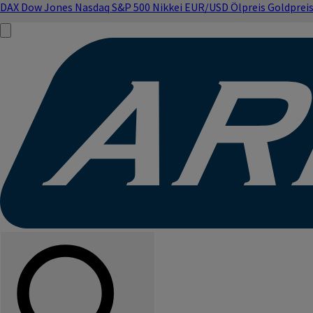
DAX
Dow Jones
Nasdaq
S&P 500
Nikkei
EUR/USD
Ölpreis
Goldprei