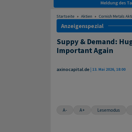
Meldung des Tag
Startseite
»
Aktien
»
Cornish Metals Akt
Anzeigenspezial
Suppy & Demand: Huge
Important Again
axinocapital.de
|
13. Mai 2026, 18:00
A-
A+
Lesemodus