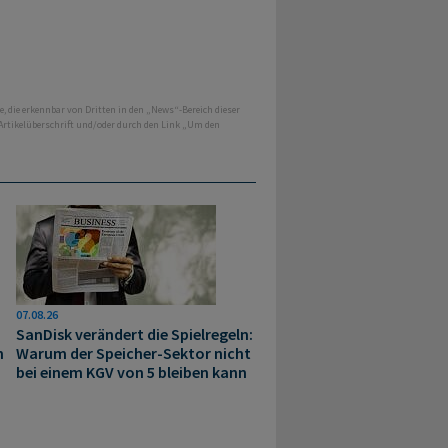
e, die erkennbar von Dritten in den „News“-Bereich dieser
 Artikelüberschrift und/oder durch den Link „Um den
07.08.26
SanDisk verändert die Spielregeln:
n
Warum der Speicher-Sektor nicht
bei einem KGV von 5 bleiben kann