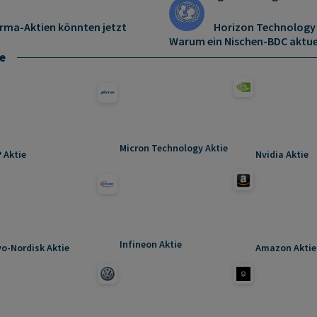
harma-Aktien könnten jetzt
Horizon Technology F
Warum ein Nischen-BDC aktuel
e
Micron Technology Aktie
 Aktie
Nvidia Aktie
Infineon Aktie
o-Nordisk Aktie
Amazon Aktie