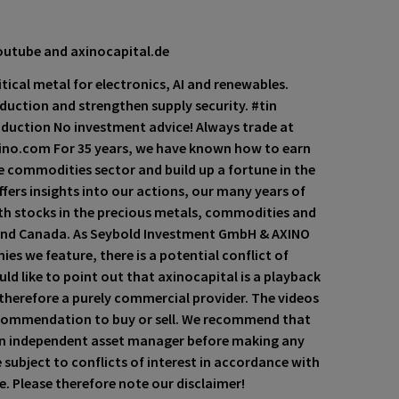
outube and axinocapital.de
ritical metal for electronics, AI and renewables.
duction and strengthen supply security. #tin
duction No investment advice! Always trade at
xino.com For 35 years, we have known how to earn
e commodities sector and build up a fortune in the
fers insights into our actions, our many years of
th stocks in the precious metals, commodities and
 and Canada. As Seybold Investment GmbH & AXINO
es we feature, there is a potential conflict of
ould like to point out that axinocapital is a playback
herefore a purely commercial provider. The videos
ecommendation to buy or sell. We recommend that
an independent asset manager before making any
subject to conflicts of interest in accordance with
e. Please therefore note our disclaimer!