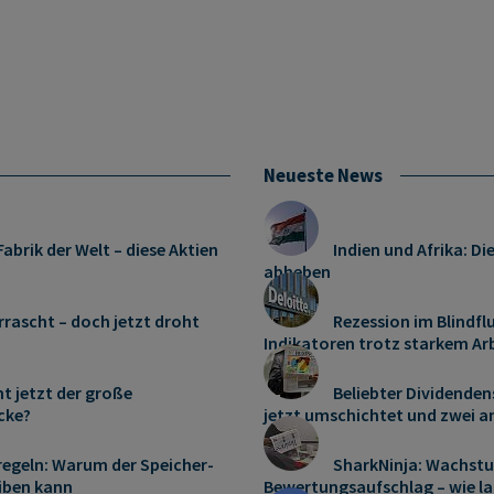
Neueste News
abrik der Welt – diese Aktien
Indien und Afrika: D
abheben
rrascht – doch jetzt droht
Rezession im Blindfl
Indikatoren trotz starkem Ar
t jetzt der große
Beliebter Dividenden
cke?
jetzt umschichtet und zwei a
lregeln: Warum der Speicher-
SharkNinja: Wachst
eiben kann
Bewertungsaufschlag – wie la