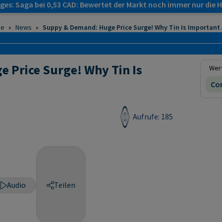
es: Saga bei 0,53 CAD: Bewertet der Markt noch immer nur die H
ie
»
News
»
Suppy & Demand: Huge Price Surge! Why Tin Is Important
 Price Surge! Why Tin Is
Wert
Cor
Aufrufe: 185
Audio
Teilen