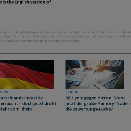
is the English version of
 Kolumnen und Nachrichten aus verschiedenen Quellen. Die ARIVA.DE AG ist nicht verantwortlich für Inhalt
ht zu Eigen. Diese Inhalte sind insbesondere durch eine entsprechende „von“-Kennzeichnung unterhalb der
bar; verantwortlich für diese Inhalte ist allein der genannte Dritte.
08.26
07.08.26
utschlands Industrie
SK Hynix gegen Micron: Dreht
errascht – doch jetzt droht
jetzt der große Memory‑Trade i
fahr vom Rhein
die Bewertungs-Lücke?