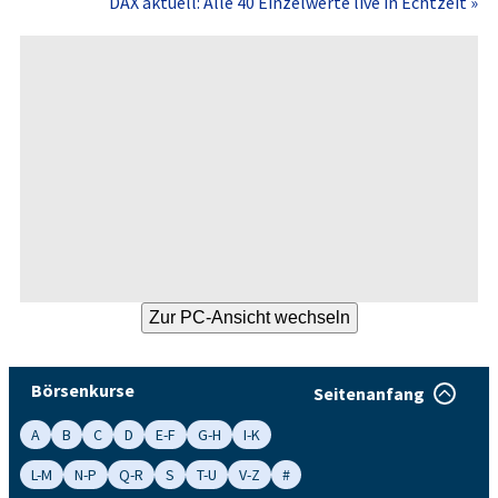
DAX aktuell: Alle 40 Einzelwerte live in Echtzeit »
Börsenkurse
Seitenanfang
A
B
C
D
E-F
G-H
I-K
L-M
N-P
Q-R
S
T-U
V-Z
#