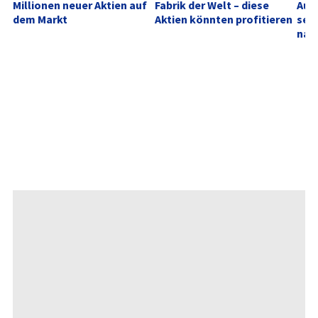
Millionen neuer Aktien auf 
Fabrik der Welt – diese 
Aufh
dem Markt
Aktien könnten profitieren
sehe