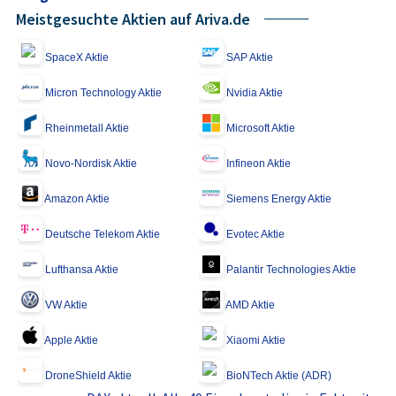
Meistgesuchte Aktien auf Ariva.de
SpaceX Aktie
SAP Aktie
Micron Technology Aktie
Nvidia Aktie
Rheinmetall Aktie
Microsoft Aktie
Novo-Nordisk Aktie
Infineon Aktie
Amazon Aktie
Siemens Energy Aktie
Deutsche Telekom Aktie
Evotec Aktie
Lufthansa Aktie
Palantir Technologies Aktie
VW Aktie
AMD Aktie
Apple Aktie
Xiaomi Aktie
DroneShield Aktie
BioNTech Aktie (ADR)