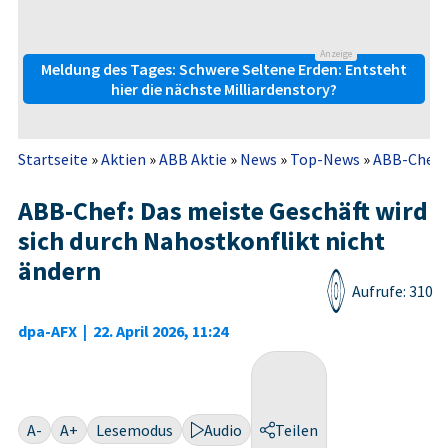
Anzeige
Meldung des Tages: Schwere Seltene Erden: Entsteht
hier die nächste Milliardenstory?
Startseite
»
Aktien
»
ABB Aktie
»
News
»
Top-News
»
ABB-Chef: 
ABB-Chef: Das meiste Geschäft wird
sich durch Nahostkonflikt nicht
ändern
Aufrufe: 310
dpa-AFX
|
22. April 2026, 11:24
A-
A+
Lesemodus
Audio
Teilen