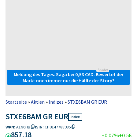
Anzeige
Meldung des Tages: Saga bei 0,53 CAD: Bewertet der
Markt noch immer nur die Hälfte der Story?
Startseite
»
Aktien
»
Indizes
»
STXE6BAM GR EUR
STXE6BAM GR EUR
Index
WKN:
A1N6HB
ISIN:
CH0147788985
857,18
+0,07%
+0,56