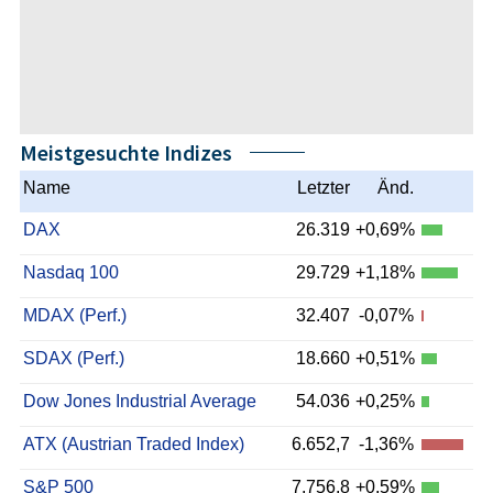
Meistgesuchte Indizes
Name
Letzter
Änd.
DAX
26.319
+0,69%
Nasdaq 100
29.729
+1,18%
MDAX (Perf.)
32.407
-0,07%
SDAX (Perf.)
18.660
+0,51%
Dow Jones Industrial Average
54.036
+0,25%
ATX (Austrian Traded Index)
6.652,7
-1,36%
S&P 500
7.756,8
+0,59%