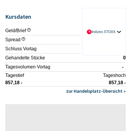
Kursdaten
Geld/Brief
- / -
Indizes STOXX
Spread
-
Schluss Vortag
856,62 -
Gehandelte Stücke
0
Tagesvolumen Vortag
-
Tagestief
Tageshoch
857,18 -
857,18 -
zur Handelsplatz-Übersicht »