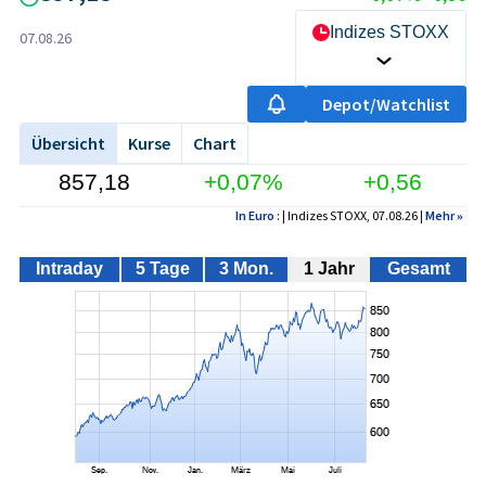
Indizes STOXX
07.08.26
Depot/Watchlist
Übersicht
Kurse
Chart
857,18
+0,07%
+0,56
In Euro
: | Indizes STOXX, 07.08.26 |
Mehr
»
Intraday
5 Tage
3 Mon.
1 Jahr
Gesamt