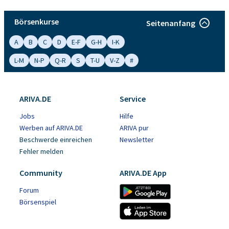
Börsenkurse
Seitenanfang
A
B
C
D
E-F
G-H
I-K
L-M
N-P
Q-R
S
T-U
V-Z
#
ARIVA.DE
Service
Jobs
Hilfe
Werben auf ARIVA.DE
ARIVA pur
Beschwerde einreichen
Newsletter
Fehler melden
Community
ARIVA.DE App
Forum
Börsenspiel