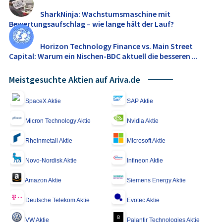
SharkNinja: Wachstumsmaschine mit
Bewertungsaufschlag – wie lange hält der Lauf?
Horizon Technology Finance vs. Main Street
Capital: Warum ein Nischen-BDC aktuell die besseren ...
Meistgesuchte Aktien auf Ariva.de
SpaceX Aktie
SAP Aktie
Micron Technology Aktie
Nvidia Aktie
Rheinmetall Aktie
Microsoft Aktie
Novo-Nordisk Aktie
Infineon Aktie
Amazon Aktie
Siemens Energy Aktie
Deutsche Telekom Aktie
Evotec Aktie
VW Aktie
Palantir Technologies Aktie