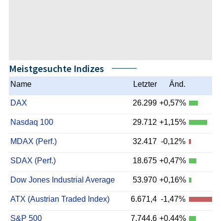
Meistgesuchte Indizes
Name
Letzter
Änd.
DAX
26.299
+0,57%
Nasdaq 100
29.712
+1,15%
MDAX (Perf.)
32.417
-0,12%
SDAX (Perf.)
18.675
+0,47%
Dow Jones Industrial Average
53.970
+0,16%
ATX (Austrian Traded Index)
6.671,4
-1,47%
S&P 500
7.744,6
+0,44%