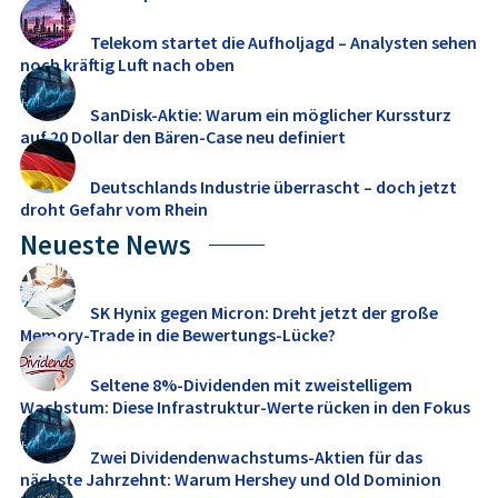
Telekom startet die Aufholjagd – Analysten sehen
noch kräftig Luft nach oben
SanDisk-Aktie: Warum ein möglicher Kurssturz
auf 20 Dollar den Bären-Case neu definiert
Deutschlands Industrie überrascht – doch jetzt
droht Gefahr vom Rhein
Neueste News
SK Hynix gegen Micron: Dreht jetzt der große
Memory‑Trade in die Bewertungs-Lücke?
Seltene 8%-Dividenden mit zweistelligem
Wachstum: Diese Infrastruktur-Werte rücken in den Fokus
Zwei Dividendenwachstums-Aktien für das
nächste Jahrzehnt: Warum Hershey und Old Dominion