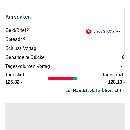
Kursdaten
Geld/Brief
- / -
Indizes STOXX
Spread
-
Schluss Vortag
127,91 -
Gehandelte Stücke
0
Tagesvolumen Vortag
-
Tagestief
Tageshoch
125,82 -
128,10 -
zur Handelsplatz-Übersicht »