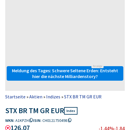
Anzeige
Meldung des Tages: Schwere Seltene Erden: Entsteht
hier die nächste Milliardenstory?
Startseite
»
Aktien
»
Indizes
»
STX BR TM GR EUR
STX BR TM GR EUR
Index
WKN:
A1KPZH
ISIN:
CH0121750498
126,07
-1,44%
-1,84