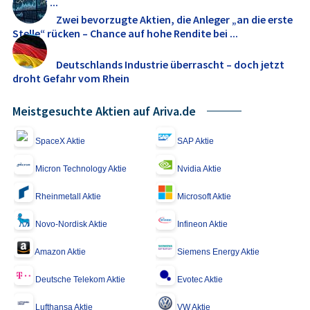
Freight ...
Zwei bevorzugte Aktien, die Anleger „an die erste
Stelle“ rücken – Chance auf hohe Rendite bei ...
Deutschlands Industrie überrascht – doch jetzt
droht Gefahr vom Rhein
Meistgesuchte Aktien auf Ariva.de
SpaceX Aktie
SAP Aktie
Micron Technology Aktie
Nvidia Aktie
Rheinmetall Aktie
Microsoft Aktie
Novo-Nordisk Aktie
Infineon Aktie
Amazon Aktie
Siemens Energy Aktie
Deutsche Telekom Aktie
Evotec Aktie
Lufthansa Aktie
VW Aktie