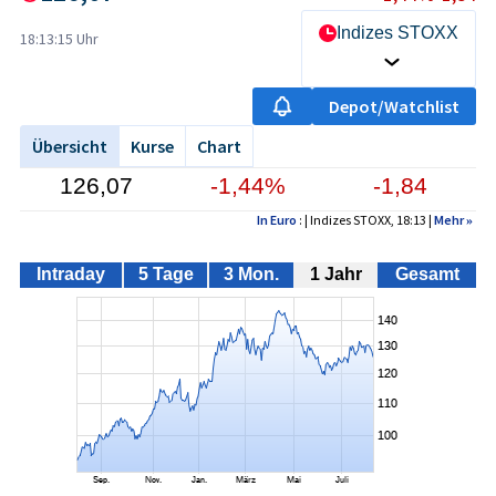
Indizes STOXX
18:13:15 Uhr
Depot/Watchlist
Übersicht
Kurse
Chart
126,07
-1,44%
-1,84
In Euro
: | Indizes STOXX, 18:13 |
Mehr
»
Intraday
5 Tage
3 Mon.
1 Jahr
Gesamt