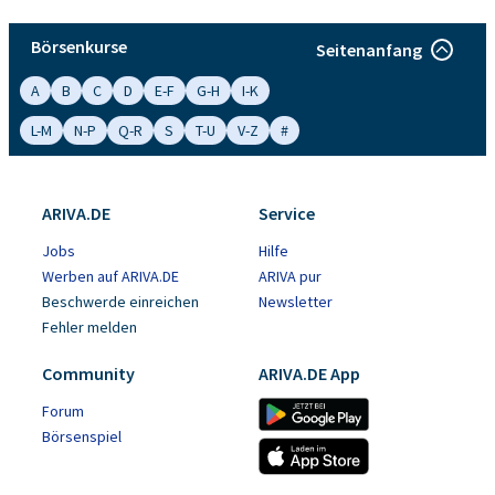
Börsenkurse
Seitenanfang
A
B
C
D
E-F
G-H
I-K
L-M
N-P
Q-R
S
T-U
V-Z
#
ARIVA.DE
Service
Jobs
Hilfe
Werben auf ARIVA.DE
ARIVA pur
Beschwerde einreichen
Newsletter
Fehler melden
Community
ARIVA.DE App
Forum
Börsenspiel