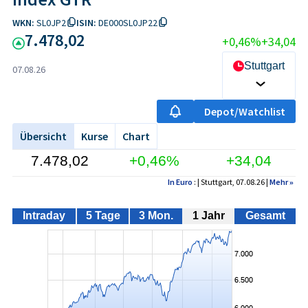
WKN:
SL0JP2
ISIN:
DE000SL0JP22
7.478,02
+0,46%
+34,04
Stuttgart
07.08.26
Depot/Watchlist
Übersicht
Kurse
Chart
7.478,02
+0,46%
+34,04
In Euro
: | Stuttgart, 07.08.26 |
Mehr
»
Intraday
5 Tage
3 Mon.
1 Jahr
Gesamt