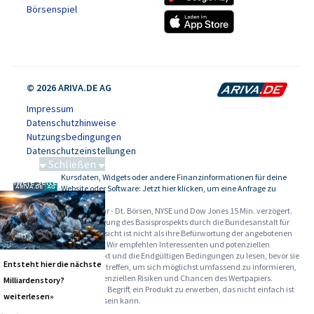
Börsenspiel
© 2026 ARIVA.DE AG
Impressum
Datenschutzhinweise
Nutzungsbedingungen
Datenschutzeinstellungen
Schließen
Kursdaten, Widgets oder andere Finanzinformationen für deine
Schwere Seltene Erden
-
Website oder Software: Jetzt hier klicken, um eine Anfrage zu
stellen.
Alle Angaben ohne Gewähr - Dt. Börsen, NYSE und Dow Jones 15 Min. verzögert.
Werbehinweise:
Die Billigung des Basisprospekts durch die Bundesanstalt für
Finanzdienstleistungsaufsicht ist nicht als ihre Befürwortung der angebotenen
Wertpapiere zu verstehen. Wir empfehlen Interessenten und potenziellen
Anlegern den Basisprospekt und die Endgültigen Bedingungen zu lesen, bevor sie
Entsteht hier die nächste
eine Anlageentscheidung treffen, um sich möglichst umfassend zu informieren,
insbesondere über die potenziellen Risiken und Chancen des Wertpapiers.
Milliardenstory?
Warnhinweise: Sie sind im Begriff, ein Produkt zu erwerben, das nicht einfach ist
weiterlesen»
und schwer zu verstehen sein kann.