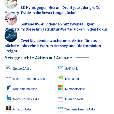
SK Hynix gegen Micron: Dreht jetzt der große
Memory‑Trade in die Bewertungs-Lücke?
Seltene 8%-Dividenden mit zweistelligem
Wachstum: Diese Infrastruktur-Werte rücken in den Fokus
Zwei Dividendenwachstums-Aktien für das
nächste Jahrzehnt: Warum Hershey und Old Dominion
Freight ...
Meistgesuchte Aktien auf Ariva.de
SpaceX Aktie
SAP Aktie
Micron Technology Aktie
Nvidia Aktie
Rheinmetall Aktie
Microsoft Aktie
Novo-Nordisk Aktie
Infineon Aktie
Amazon Aktie
Siemens Energy Aktie