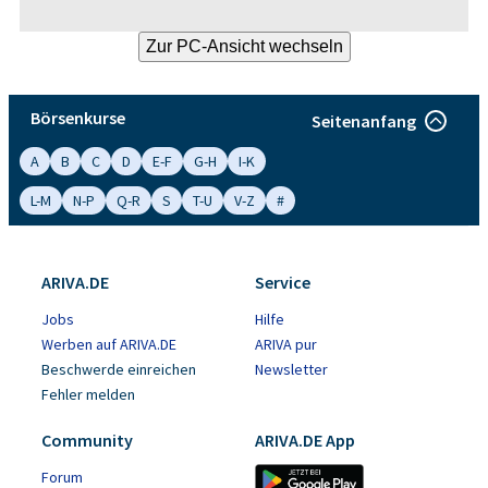
Börsenkurse
Seitenanfang
A
B
C
D
E-F
G-H
I-K
L-M
N-P
Q-R
S
T-U
V-Z
#
ARIVA.DE
Service
Jobs
Hilfe
Werben auf ARIVA.DE
ARIVA pur
Beschwerde einreichen
Newsletter
Fehler melden
Community
ARIVA.DE App
Forum