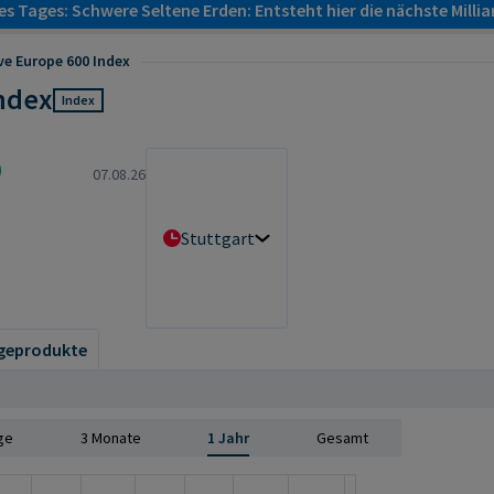
s Tages: Schwere Seltene Erden: Entsteht hier die nächste Milli
ve Europe 600 Index
Index
Index
9
07.08.26
Stuttgart
geprodukte
ge
3 Monate
1 Jahr
Gesamt