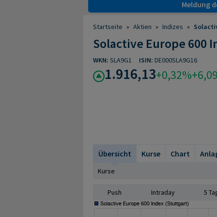
Meldung de
Startseite
»
Aktien
»
Indizes
»
Solacti
Solactive Europe 600 
WKN:
SLA9G1
ISIN:
DE000SLA9G16
1.916,13
+0,32%
+6,0
Übersicht
Kurse
Chart
Anla
Kurse
Push
Intraday
5 Ta