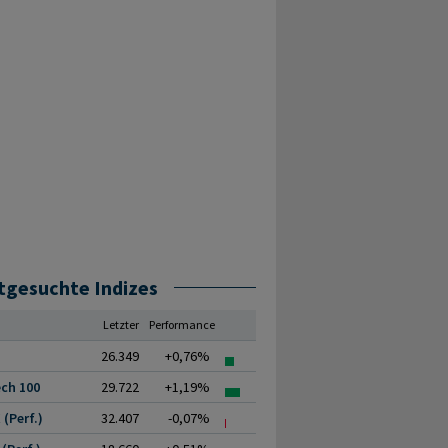
tgesuchte Indizes
Letzter
Performance
26.349
+0,76%
ch 100
29.722
+1,19%
(Perf.)
32.407
-0,07%