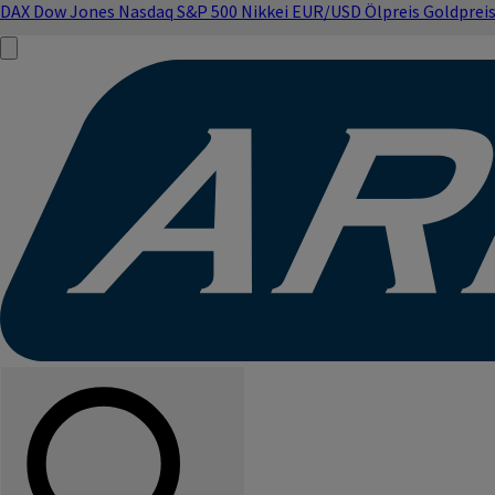
DAX
Dow Jones
Nasdaq
S&P 500
Nikkei
EUR/USD
Ölpreis
Goldprei