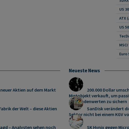
SDAX 
US 30
US 5
TecDA
MSCI
Euro 
Neueste News
 neuer Aktien auf dem Markt
200.000 Dollar umsch
Mietobjekt verkauft, um pas
Dividendenwerten zu sichern
abrik der Welt – diese Aktien
SanDisk verändert di
Sektor nicht bei einem KGV vo
jagd – Analysten sehen noch
SK Hynix gegen Micro