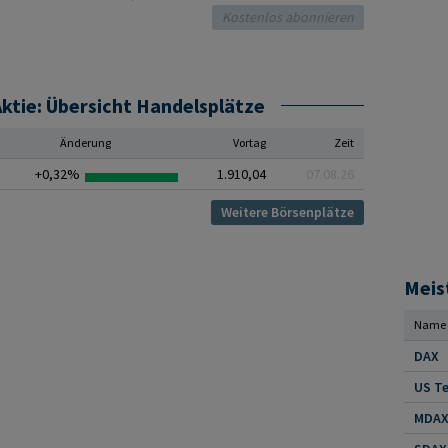
ktie: Übersicht Handelsplätze
Änderung
Vortag
Zeit
+0,32%
1.910,04
07.08.26
Weitere Börsenplätze
Meis
Name
DAX
US Te
MDAX 