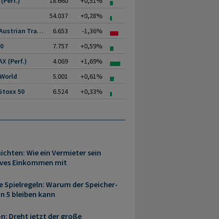
(Perf.)
18.660
+0,51%
54.037
+0,28%
ATX (Austrian Traded.
6.653
-1,36%
00
7.757
+0,59%
X (Perf.)
4.069
+1,69%
 World
5.001
+0,61%
Stoxx 50
6.524
+0,33%
ichten: Wie ein Vermieter sein
sives Einkommen mit
e Spielregeln: Warum der Speicher-
n 5 bleiben kann
n: Dreht jetzt der große