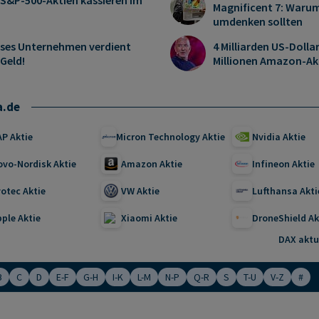
 S&P-500-Aktien kassieren im
Magnificent 7: Warum
umdenken sollten
ieses Unternehmen verdient
4 Milliarden US-Dolla
 Geld!
Millionen Amazon-Ak
a.de
AP Aktie
Micron Technology Aktie
Nvidia Aktie
ovo-Nordisk Aktie
Amazon Aktie
Infineon Aktie
otec Aktie
VW Aktie
Lufthansa Akti
ple Aktie
Xiaomi Aktie
DroneShield Ak
DAX aktue
B
C
D
E-F
G-H
I-K
L-M
N-P
Q-R
S
T-U
V-Z
#