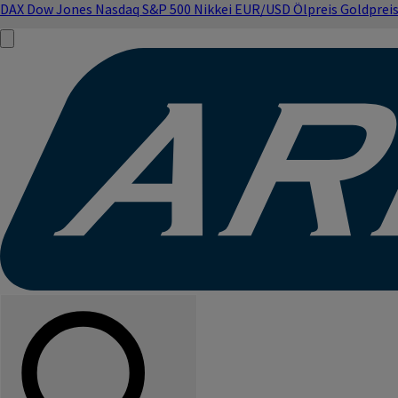
DAX
Dow Jones
Nasdaq
S&P 500
Nikkei
EUR/USD
Ölpreis
Goldprei