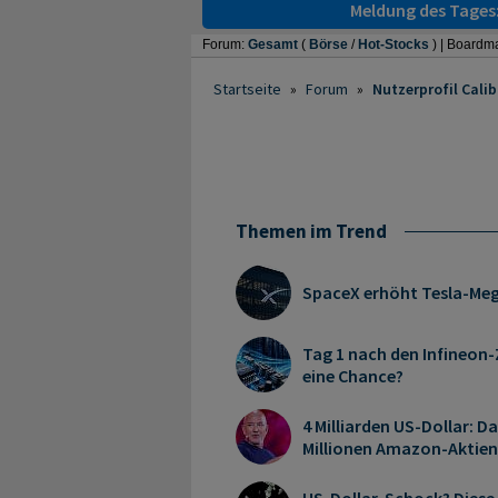
Meldung des Tages
Forum:
Gesamt
(
Börse
/
Hot-Stocks
) |
Boardma
Startseite
»
Forum
»
Nutzerprofil Cali
Themen im Trend
SpaceX erhöht Tesla-Me
Tag 1 nach den Infineon-
eine Chance?
4 Milliarden US-Dollar: D
Millionen Amazon-Aktien