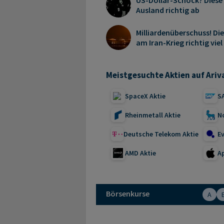
US-Dollar-Schock? Diese
Ausland richtig ab
Milliardenüberschuss! D
am Iran-Krieg richtig viel
Meistgesuchte Aktien auf Ariv
SpaceX Aktie
S
Rheinmetall Aktie
N
Deutsche Telekom Aktie
Ev
AMD Aktie
Ap
Börsenkurse
A