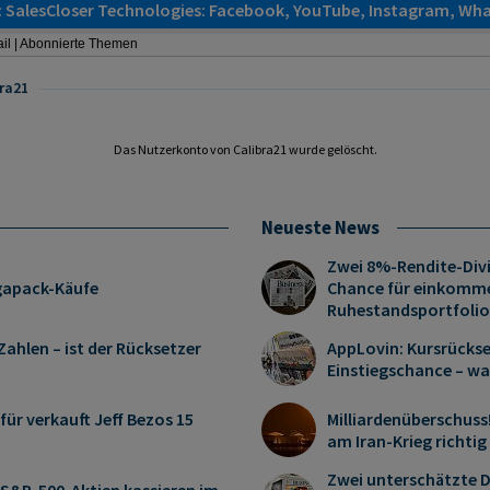
: SalesCloser Technologies: Facebook, YouTube, Instagram, Wha
il
|
Abonnierte Themen
bra21
Das Nutzerkonto von Calibra21 wurde gelöscht.
Neueste News
Zwei 8%-Rendite-Div
gapack-Käufe
Chance für einkomme
Ruhestandsportfolio
Zahlen – ist der Rücksetzer
AppLovin: Kursrückse
Einstiegschance – wa
afür verkauft Jeff Bezos 15
Milliardenüberschuss
am Iran-Krieg richtig 
Zwei unterschätzte 