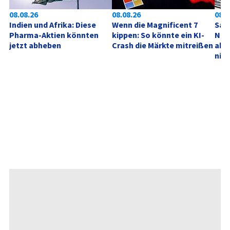
08.08.26
08.08.26
08.0
Indien und Afrika: Diese 
Wenn die Magnificent 7 
SanD
Pharma-Aktien könnten 
kippen: So könnte ein KI-
Neu
jetzt abheben
Crash die Märkte mitreißen
akt
nich