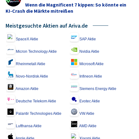
Wenn die Magnificent 7 kippen: So könnte ein
KI-Crash die Märkte mitreißen
Meistgesuchte Aktien auf Ariva.de
SpaceX Aktie
SAP Aktie
Micron Technology Aktie
Nvidia Aktie
Rheinmetall Aktie
Microsoft Aktie
Novo-Nordisk Aktie
Infineon Aktie
Amazon Aktie
Siemens Energy Aktie
Deutsche Telekom Aktie
Evotec Aktie
Palantir Technologies Aktie
VW Aktie
Lufthansa Aktie
AMD Aktie
Apple Aktie
Xiaomi Aktie