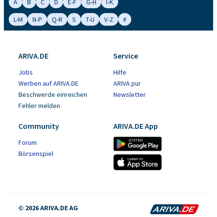
A
B
C
D
E-F
G-H
I-K
L-M
N-P
Q-R
S
T-U
V-Z
#
ARIVA.DE
Service
Jobs
Hilfe
Werben auf ARIVA.DE
ARIVA pur
Beschwerde einreichen
Newsletter
Fehler melden
Community
ARIVA.DE App
Forum
Börsenspiel
© 2026 ARIVA.DE AG