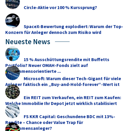
Circle-Aktie vor 100 % Kurssprung?
SpaceX-Bewertung explodiert: Warum der Top-
Konzern für Anleger dennoch zum Risiko wird
Neueste News
15 % Ausschüttungsrendite mit Buffetts
Portfolio? Neuer OMAH-Fonds zielt auf
einkommensorientierte ...
Microsoft: Warum dieser Tech-Gigant für viele
Anleger faktisch ein „Buy-and-Hold-forever“-Wert ist
Ein REIT zum Verkaufen, ein REIT zum Kaufen:
Welche Immobilie Ihr Depot jetzt wirklich stabilisiert
FS KKR Capital: Geschundene BDC mit 13%-
Rendite – Chance oder Value Trap für
Einkommensanleger?