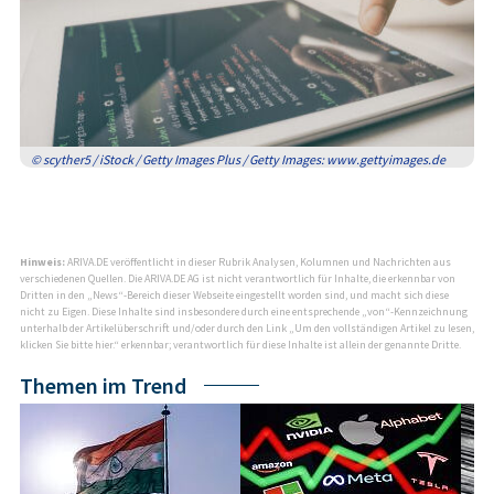
© scyther5 / iStock / Getty Images Plus / Getty Images: www.gettyimages.de
Hinweis:
ARIVA.DE veröffentlicht in dieser Rubrik Analysen, Kolumnen und Nachrichten aus
verschiedenen Quellen. Die ARIVA.DE AG ist nicht verantwortlich für Inhalte, die erkennbar von
Dritten in den „News“-Bereich dieser Webseite eingestellt worden sind, und macht sich diese
nicht zu Eigen. Diese Inhalte sind insbesondere durch eine entsprechende „von“-Kennzeichnung
unterhalb der Artikelüberschrift und/oder durch den Link „Um den vollständigen Artikel zu lesen,
klicken Sie bitte hier.“ erkennbar; verantwortlich für diese Inhalte ist allein der genannte Dritte.
Themen im Trend