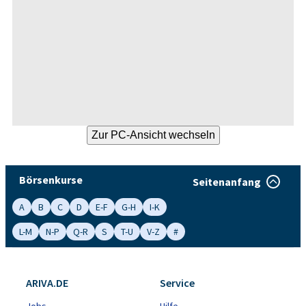
Börsenkurse
Seitenanfang
A
B
C
D
E-F
G-H
I-K
L-M
N-P
Q-R
S
T-U
V-Z
#
ARIVA.DE
Service
Jobs
Hilfe