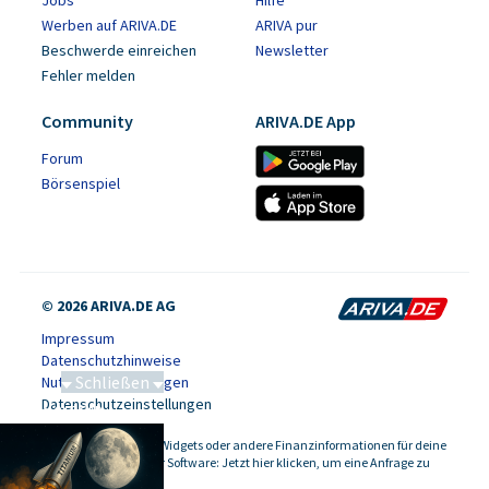
Werben auf ARIVA.DE
ARIVA pur
Beschwerde einreichen
Newsletter
Fehler melden
Community
ARIVA.DE App
Forum
Börsenspiel
© 2026 ARIVA.DE AG
Impressum
Datenschutzhinweise
Schließen
Nutzungsbedingungen
Datenschutzeinstellungen
Saga bei 0,53 CAD
Kursdaten, Widgets oder andere Finanzinformationen für deine
-
Website oder Software: Jetzt hier klicken, um eine Anfrage zu
stellen.