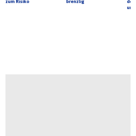
zum Risiko
brenzlig
des
unt