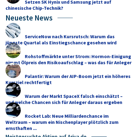
Setzen SK Hynix und Samsung jetzt auf
chinesische Chip-Technik?
Neueste News
ServiceNow nach Kursrutsch: Warum das
jüngste Quartal als Einstiegschance gesehen wird
Rohstoffmärkte unter Strom: Hormon-Einigung
nimmt Ölpreis den Risikoaufschlag – was das für Anleger
...
Palantir: Warum der AIP-Boom jetzt ein höheres
Kursziel rechtfertigt
Warum der Markt SpaceX falsch einschätzt –
und welche Chancen sich für Anleger daraus ergeben
Rocket Lab: Neue Milliardenchance im
Weltraum – warum ein Nischenplayer plötzlich zum
ernsthaften ...
Meistgesuchte Aktien auf Ariva.de