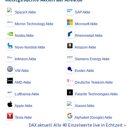
SpaceX Aktie
SAP Aktie
Micron Technology Aktie
Microsoft Aktie
Nvidia Aktie
Rheinmetall Aktie
Novo-Nordisk Aktie
Amazon Aktie
Infineon Aktie
Siemens Energy Aktie
VW Aktie
Evotec Aktie
AMD Aktie
Deutsche Telekom Aktie
Lufthansa Aktie
Palantir Technologies Aktie
Apple Aktie
Xiaomi Aktie
Tesla Aktie
Alphabet (Google) Aktie
DAX aktuell: Alle 40 Einzelwerte live in Echtzeit »