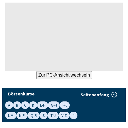
Börsenkurse
Seitenanfang
A
B
C
D
E-F
G-H
I-K
L-M
N-P
Q-R
S
T-U
V-Z
#