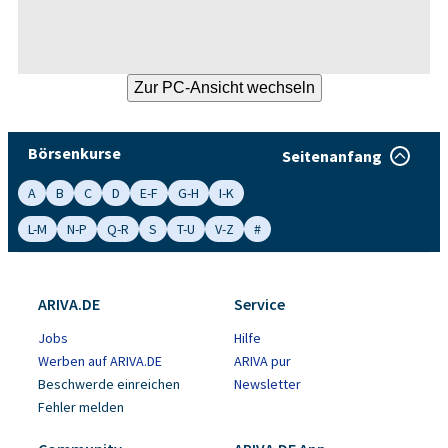
Börsenkurse
Seitenanfang
A
B
C
D
E-F
G-H
I-K
L-M
N-P
Q-R
S
T-U
V-Z
#
ARIVA.DE
Service
Jobs
Hilfe
Werben auf ARIVA.DE
ARIVA pur
Beschwerde einreichen
Newsletter
Fehler melden