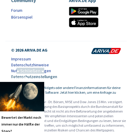
Community
ARIVA.DE App
Forum
Börsenspiel
© 2026 ARIVA.DE AG
Impressum
Datenschutzhinweise
Schließen
Nutzungsbedingungen
Datenschutzeinstellungen
Saga bei 0,53 CAD
Kursdaten, Widgets oder andere Finanzinformationen für deine
-
Website oder Software: Jetzt hier klicken, um eine Anfrage zu
stellen.
Alle Angaben ohne Gewähr - Dt. Börsen, NYSE und Dow Jones 15 Min. verzögert.
Werbehinweise:
Die Billigung des Basisprospekts durch die Bundesanstalt für
Finanzdienstleistungsaufsicht ist nicht als ihre Befürwortung der angebotenen
Wertpapiere zu verstehen. Wir empfehlen Interessenten und potenziellen
Bewertet der Markt noch
Anlegern den Basisprospekt und die Endgültigen Bedingungen zu lesen, bevor sie
immer nur die Hälfte der
eine Anlageentscheidung treffen, um sich möglichst umfassend zu informieren,
insbesondere über die potenziellen Risiken und Chancen des Wertpapiers.
Story?