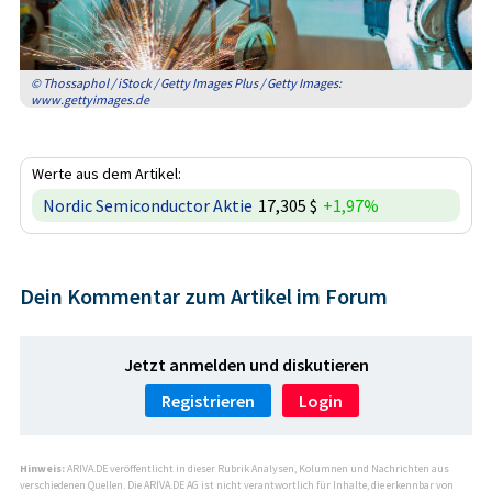
© Thossaphol / iStock / Getty Images Plus / Getty Images:
www.gettyimages.de
Werte aus dem Artikel:
Nordic Semiconductor Aktie
17,305 $
+1,97%
Dein Kommentar zum Artikel im Forum
Jetzt anmelden und diskutieren
Registrieren
Login
Hinweis:
ARIVA.DE veröffentlicht in dieser Rubrik Analysen, Kolumnen und Nachrichten aus
verschiedenen Quellen. Die ARIVA.DE AG ist nicht verantwortlich für Inhalte, die erkennbar von