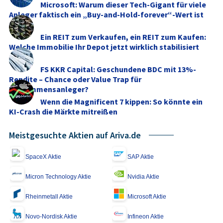
Microsoft: Warum dieser Tech-Gigant für viele
Anleger faktisch ein „Buy-and-Hold-forever“-Wert ist
Ein REIT zum Verkaufen, ein REIT zum Kaufen:
Welche Immobilie Ihr Depot jetzt wirklich stabilisiert
FS KKR Capital: Geschundene BDC mit 13%-
Rendite – Chance oder Value Trap für
Einkommensanleger?
Wenn die Magnificent 7 kippen: So könnte ein
KI-Crash die Märkte mitreißen
Meistgesuchte Aktien auf Ariva.de
SpaceX Aktie
SAP Aktie
Micron Technology Aktie
Nvidia Aktie
Rheinmetall Aktie
Microsoft Aktie
Novo-Nordisk Aktie
Infineon Aktie