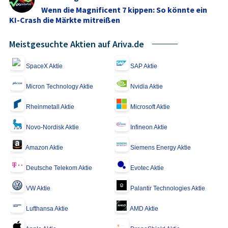
Wenn die Magnificent 7 kippen: So könnte ein
KI-Crash die Märkte mitreißen
Meistgesuchte Aktien auf Ariva.de
SpaceX Aktie
SAP Aktie
Micron Technology Aktie
Nvidia Aktie
Rheinmetall Aktie
Microsoft Aktie
Novo-Nordisk Aktie
Infineon Aktie
Amazon Aktie
Siemens Energy Aktie
Deutsche Telekom Aktie
Evotec Aktie
VW Aktie
Palantir Technologies Aktie
Lufthansa Aktie
AMD Aktie