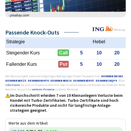
- pixabay.com
Werbung
Passende Knock-Outs
Strategie
Hebel
Steigender Kurs
Call
5
10
20
Fallender Kurs
Put
5
10
20
Den Basisprospekt sowie die Endgültigen Bedingungen finden Sie jeweils hier:
DE000NB2MCW2
,
DE000NB6BEZ5
,
DE000NB6VHF8
,
DE000NB4BBZ6
,
DE000NB6DR97
,
DE000NB29QP9
. Bitte
informieren
Sie sich vor Erwerb ausführlich über Funktionsweise und Risiken der Produkte. Bitte
beachten Sie auch die
weiteren Hinweise
zu dieser Werbung.
Im Durchschnitt erleiden 7 von 10 Kleinanlegern Verluste beim
Handel mit Turbo-Zertifikaten. Turbo-Zertifikate sind hoch
risikoreiche Produkte und nicht für langfristige Anlage­
strategien geeignet.
Werte aus dem Artikel: