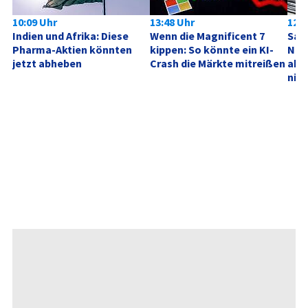
10:09 Uhr
13:48 Uhr
12:4
Indien und Afrika: Diese 
Wenn die Magnificent 7 
SanD
Pharma-Aktien könnten 
kippen: So könnte ein KI-
Neu
jetzt abheben
Crash die Märkte mitreißen
akt
nich