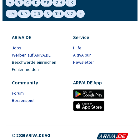
A
B
C
D
E-F
G-H
I-K
L-M
N-P
Q-R
S
T-U
V-Z
#
ARIVA.DE
Service
Jobs
Hilfe
Werben auf ARIVA.DE
ARIVA pur
Beschwerde einreichen
Newsletter
Fehler melden
Community
ARIVA.DE App
Forum
Börsenspiel
© 2026 ARIVA.DE AG