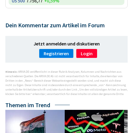
US 500
7.756,77
+0,59%
Dein Kommentar zum Artikel im Forum
Jetzt anmelden und diskutieren
Registrieren
Login
Hinweis:
ARIVA.DE veröffentlicht in dieser Rubrik Analysen, Kolumnen und Nachrichten aus
verschiedenen Quellen. Die ARIVA.DE AG ist nicht verantwortlich für Inhalte, die erkennbar von
Dritten in den „News“-Bereich dieser Webseite eingestellt worden sind, und macht sich diese
nicht zu Eigen. Diese Inhalte sind insbesondere durch eine entsprechende „von“-Kennzeichnung
unterhalb der Artikelüberschrift und/oder durch den Link „Um den vollständigen Artikel zu lesen,
klicken Sie bitte hier.“ erkennbar; verantwortlich für diese Inhalte ist allein der genannte Dritte.
Themen im Trend