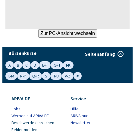
Börsenkurse
Seitenanfang
A
B
C
D
E-F
G-H
I-K
L-M
N-P
Q-R
S
T-U
V-Z
#
ARIVA.DE
Service
Jobs
Hilfe
Werben auf ARIVA.DE
ARIVA pur
Beschwerde einreichen
Newsletter
Fehler melden