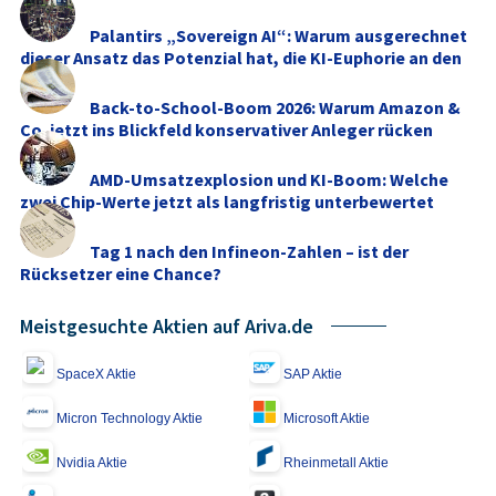
Palantirs „Sovereign AI“: Warum ausgerechnet
dieser Ansatz das Potenzial hat, die KI-Euphorie an den
...
Back-to-School-Boom 2026: Warum Amazon &
Co. jetzt ins Blickfeld konservativer Anleger rücken
AMD-Umsatzexplosion und KI-Boom: Welche
zwei Chip-Werte jetzt als langfristig unterbewertet
gelten
Tag 1 nach den Infineon-Zahlen – ist der
Rücksetzer eine Chance?
Meistgesuchte Aktien auf Ariva.de
SpaceX Aktie
SAP Aktie
Micron Technology Aktie
Microsoft Aktie
Nvidia Aktie
Rheinmetall Aktie