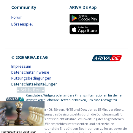
Community
ARIVA.DE App
Forum
Börsenspiel
© 2026 ARIVA.DE AG
Impressum
Datenschutzhinweise
Nutzungsbedingungen
Datenschutzeinstellungen
Schließen
Kursdaten, Widgets oder andere Finanzinformationen für deine
SalesCloser Technologies
-
Website oder Software: Jetzt hier klicken, um eine Anfrage zu
stellen.
Alle Angaben ohne Gewähr - Dt. Börsen, NYSE und Dow Jones 15 Min. verzögert.
Werbehinweise:
Die Billigung des Basisprospekts durch die Bundesanstalt für
Finanzdienstleistungsaufsicht ist nicht als ihre Befürwortung der angebotenen
Wertpapiere zu verstehen. Wir empfehlen Interessenten und potenziellen
Anlegern den Basisprospekt und die Endgültigen Bedingungen zu lesen, bevor sie
Einzigartige Leistung