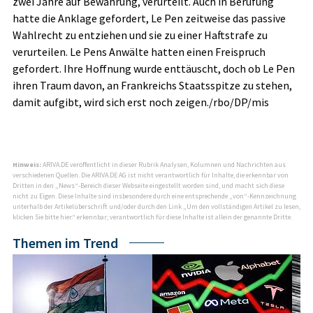
zwei Jahre auf Bewährung, verurteilt. Auch in Berufung
hatte die Anklage gefordert, Le Pen zeitweise das passive
Wahlrecht zu entziehen und sie zu einer Haftstrafe zu
verurteilen. Le Pens Anwälte hatten einen Freispruch
gefordert. Ihre Hoffnung wurde enttäuscht, doch ob Le Pen
ihren Traum davon, an Frankreichs Staatsspitze zu stehen,
damit aufgibt, wird sich erst noch zeigen./rbo/DP/mis
Hinweis:
ARIVA.DE veröffentlicht in dieser Rubrik Analysen, Kolumnen und Nachrichten aus
verschiedenen Quellen. Die ARIVA.DE AG ist nicht verantwortlich für Inhalte, die erkennbar von
Dritten in den „News“-Bereich dieser Webseite eingestellt worden sind, und macht sich diese
nicht zu Eigen. Diese Inhalte sind insbesondere durch eine entsprechende „von“-Kennzeichnung
unterhalb der Artikelüberschrift und/oder durch den Link „Um den vollständigen Artikel zu lesen,
klicken Sie bitte hier.“ erkennbar; verantwortlich für diese Inhalte ist allein der genannte Dritte.
Themen im Trend