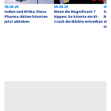
08.08.26
08.08.26
08.0
Indien und Afrika: Diese 
Wenn die Magnificent 7 
SanD
Pharma-Aktien könnten 
kippen: So könnte ein KI-
Neu
jetzt abheben
Crash die Märkte mitreißen
akt
nich