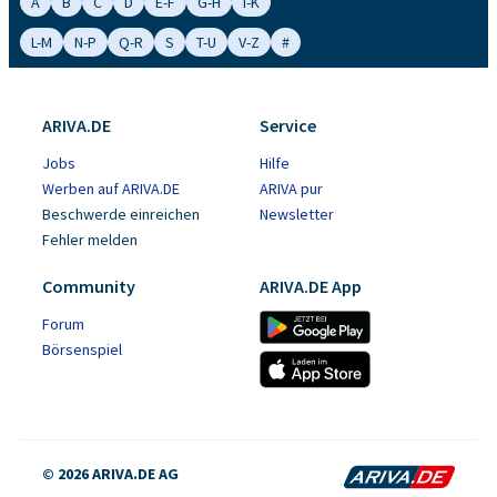
A
B
C
D
E-F
G-H
I-K
L-M
N-P
Q-R
S
T-U
V-Z
#
ARIVA.DE
Service
Jobs
Hilfe
Werben auf ARIVA.DE
ARIVA pur
Beschwerde einreichen
Newsletter
Fehler melden
Community
ARIVA.DE App
Forum
Börsenspiel
© 2026 ARIVA.DE AG