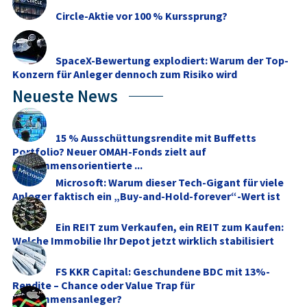
Circle-Aktie vor 100 % Kurssprung?
SpaceX-Bewertung explodiert: Warum der Top-
Konzern für Anleger dennoch zum Risiko wird
Neueste News
15 % Ausschüttungsrendite mit Buffetts
Portfolio? Neuer OMAH-Fonds zielt auf
einkommensorientierte ...
Microsoft: Warum dieser Tech-Gigant für viele
Anleger faktisch ein „Buy-and-Hold-forever“-Wert ist
Ein REIT zum Verkaufen, ein REIT zum Kaufen:
Welche Immobilie Ihr Depot jetzt wirklich stabilisiert
FS KKR Capital: Geschundene BDC mit 13%-
Rendite – Chance oder Value Trap für
Einkommensanleger?