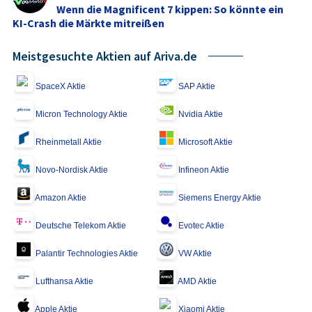
Wenn die Magnificent 7 kippen: So könnte ein
KI-Crash die Märkte mitreißen
Meistgesuchte Aktien auf Ariva.de
SpaceX Aktie
SAP Aktie
Micron Technology Aktie
Nvidia Aktie
Rheinmetall Aktie
Microsoft Aktie
Novo-Nordisk Aktie
Infineon Aktie
Amazon Aktie
Siemens Energy Aktie
Deutsche Telekom Aktie
Evotec Aktie
Palantir Technologies Aktie
VW Aktie
Lufthansa Aktie
AMD Aktie
Apple Aktie
Xiaomi Aktie