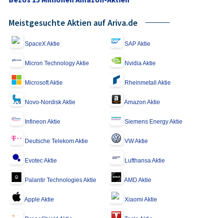
Meistgesuchte Aktien auf Ariva.de
SpaceX Aktie
SAP Aktie
Micron Technology Aktie
Nvidia Aktie
Microsoft Aktie
Rheinmetall Aktie
Novo-Nordisk Aktie
Amazon Aktie
Infineon Aktie
Siemens Energy Aktie
Deutsche Telekom Aktie
VW Aktie
Evotec Aktie
Lufthansa Aktie
Palantir Technologies Aktie
AMD Aktie
Apple Aktie
Xiaomi Aktie