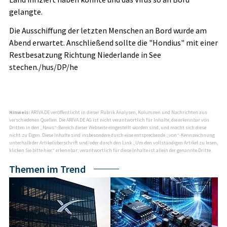
gelangte.
Die Ausschiffung der letzten Menschen an Bord wurde am
Abend erwartet. Anschließend sollte die "Hondius" mit einer
Restbesatzung Richtung Niederlande in See
stechen./hus/DP/he
Hinweis:
ARIVA.DE veröffentlicht in dieser Rubrik Analysen, Kolumnen und Nachrichten aus
verschiedenen Quellen. Die ARIVA.DE AG ist nicht verantwortlich für Inhalte, die erkennbar von
Dritten in den „News“-Bereich dieser Webseite eingestellt worden sind, und macht sich diese
nicht zu Eigen. Diese Inhalte sind insbesondere durch eine entsprechende „von“-Kennzeichnung
unterhalb der Artikelüberschrift und/oder durch den Link „Um den vollständigen Artikel zu lesen,
klicken Sie bitte hier.“ erkennbar; verantwortlich für diese Inhalte ist allein der genannte Dritte.
Themen im Trend