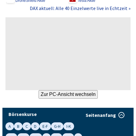
DroneShield Aktie
Tesla Aktie
DAX aktuell: Alle 40 Einzelwerte live in Echtzeit »
Börsenkurse
Seitenanfang
A
B
C
D
E-F
G-H
I-K