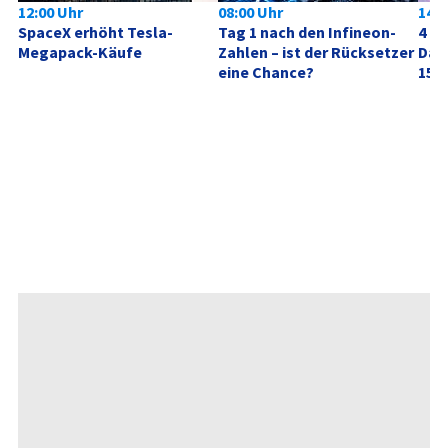
12:00 Uhr
08:00 Uhr
14:1
SpaceX erhöht Tesla-
Tag 1 nach den Infineon-
4 Mi
Megapack-Käufe
Zahlen – ist der Rücksetzer 
Dafü
eine Chance?
15 