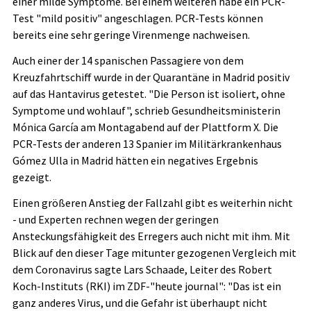
einer milde Symptome. Bei einem weiteren habe ein PCR-
Test "mild positiv" angeschlagen. PCR-Tests können
bereits eine sehr geringe Virenmenge nachweisen.
Auch einer der 14 spanischen Passagiere von dem
Kreuzfahrtschiff wurde in der Quarantäne in Madrid positiv
auf das Hantavirus getestet. "Die Person ist isoliert, ohne
Symptome und wohlauf", schrieb Gesundheitsministerin
Mónica García am Montagabend auf der Plattform X. Die
PCR-Tests der anderen 13 Spanier im Militärkrankenhaus
Gómez Ulla in Madrid hätten ein negatives Ergebnis
gezeigt.
Einen größeren Anstieg der Fallzahl gibt es weiterhin nicht
- und Experten rechnen wegen der geringen
Ansteckungsfähigkeit des Erregers auch nicht mit ihm. Mit
Blick auf den dieser Tage mitunter gezogenen Vergleich mit
dem Coronavirus sagte Lars Schaade, Leiter des Robert
Koch-Instituts (RKI) im ZDF-"heute journal": "Das ist ein
ganz anderes Virus, und die Gefahr ist überhaupt nicht