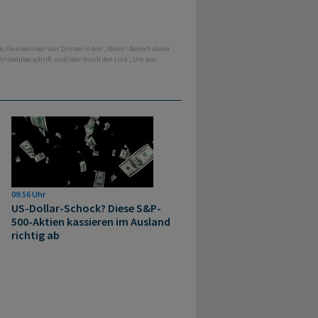
e, die erkennbar von Dritten in den „News“-Bereich dieser
 Artikelüberschrift und/oder durch den Link „Um den
09:56 Uhr
US-Dollar-Schock? Diese S&P-
500-Aktien kassieren im Ausland
richtig ab