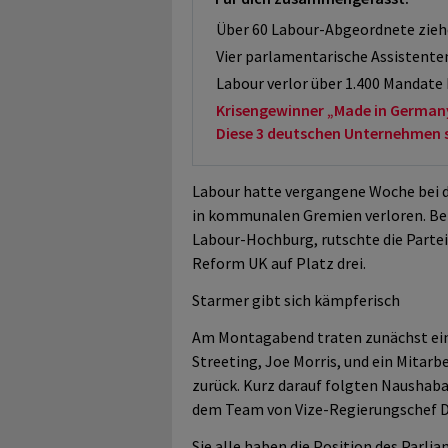
Über 60 Labour-Abgeordnete zieh
Vier parlamentarische Assistenten
Labour verlor über 1.400 Mandat
Krisengewinner „Made in German
Diese 3 deutschen Unternehmen sol
Labour hatte vergangene Woche bei 
in kommunalen Gremien verloren. Bei
Labour-Hochburg, rutschte die Partei
Reform UK auf Platz drei.
Starmer gibt sich kämpferisch
Am Montagabend traten zunächst ein
Streeting, Joe Morris, und ein Mita
zurück. Kurz darauf folgten Naushab
dem Team von Vize-Regierungschef 
Sie alle haben die Position des Parlia