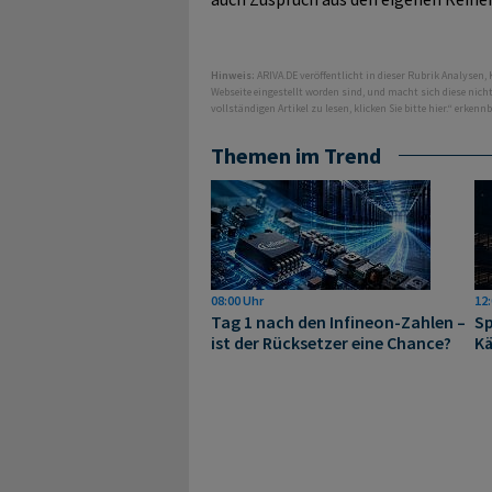
Hinweis:
ARIVA.DE veröffentlicht in dieser Rubrik Analysen,
Webseite eingestellt worden sind, und macht sich diese nic
vollständigen Artikel zu lesen, klicken Sie bitte hier.“ erkenn
Themen im Trend
08:00 Uhr
12:
Tag 1 nach den Infineon-Zahlen –
Sp
ist der Rücksetzer eine Chance?
Kä