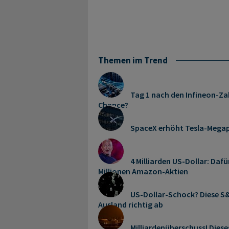
Themen im Trend
Tag 1 nach den Infineon-Zah
Chance?
SpaceX erhöht Tesla-Mega
4 Milliarden US-Dollar: Dafü
Millionen Amazon-Aktien
US-Dollar-Schock? Diese S&
Ausland richtig ab
Milliardenüberschuss! Dies