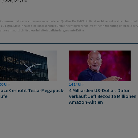
 Kolumnen und Nachrichten aus verschiedenen Quellen. Die ARIVA.DE AG ist nicht verantwortlich für Inhalt
ht zu Eigen. Diese Inhalte sind insbesondere durch eine entsprechende „von“-Kennzeichnung unterhalb der
bar; verantwortlich für diese Inhalte ist allein der genannte Dritte.
00 Uhr
14:14 Uhr
aceX erhöht Tesla-Megapack-
4 Milliarden US-Dollar: Dafür
ufe
verkauft Jeff Bezos 15 Millionen
Amazon-Aktien