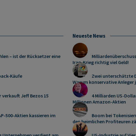
Neueste News
len – ist der Rücksetzer eine
Milliardenüberschus
Iran-Krieg richtig viel Geld!
pack-Käufe
Zwei unterschätzte D
Warum konservative Anleger 
r verkauft Jeff Bezos 15
4 Milliarden US-Dolla
Millionen Amazon-Aktien
P-500-Aktien kassieren im
Boom bei Tokenisier
den heimlichen Profiteuren z
es Unternehmen verdient am
US-Industrie auf Vie