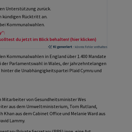
en Unterstützung zurück.
 kündigen Rücktritt an.
e bei Kommunalwahlen.
y“:
ltest du jetzt im Blick behalten! (hier klicken)
den Kommunalwahlen in England über 1.400 Mandate
 der Parlamentswahl in Wales, der jahrzehntelangen
 hinter die Unabhängigkeitspartei Plaid Cymru und
 Mitarbeiter von Gesundheitsminister Wes
rbeiter aus dem Umweltministerium, Tom Rutland,
ah Khan aus dem Cabinet Office und Melanie Ward aus
David Lammy.
mentary Private Secretary (PPS) inne, eine Art