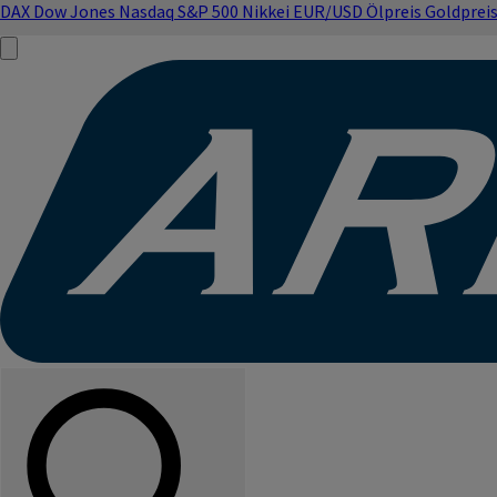
DAX
Dow Jones
Nasdaq
S&P 500
Nikkei
EUR/USD
Ölpreis
Goldprei