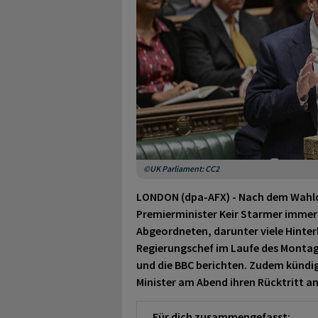
©UK Parliament: CC2
LONDON (dpa-AFX) - Nach dem Wahlde
Premierminister Keir Starmer immer 
Abgeordneten, darunter viele Hinte
Regierungschef im Laufe des Montags
und die BBC berichten. Zudem kündig
Minister am Abend ihren Rücktritt a
Für dich zusammengefasst: