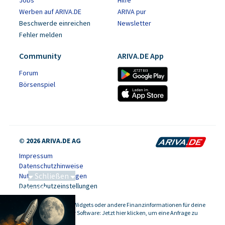
Werben auf ARIVA.DE
ARIVA pur
Beschwerde einreichen
Newsletter
Fehler melden
Community
ARIVA.DE App
Forum
Börsenspiel
© 2026 ARIVA.DE AG
Impressum
Datenschutzhinweise
Schließen
Nutzungsbedingungen
Datenschutzeinstellungen
Saga bei 0,53 CAD
Kursdaten, Widgets oder andere Finanzinformationen für deine
-
Website oder Software: Jetzt hier klicken, um eine Anfrage zu
stellen.