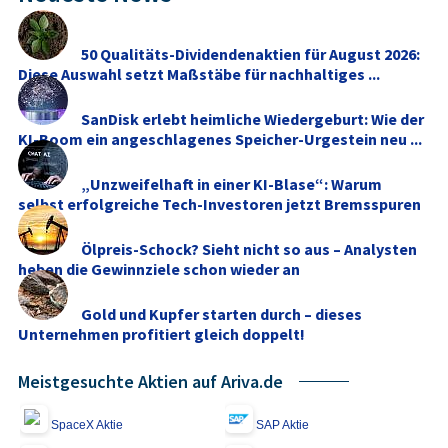
50 Qualitäts-Dividendenaktien für August 2026:
Diese Auswahl setzt Maßstäbe für nachhaltiges ...
SanDisk erlebt heimliche Wiedergeburt: Wie der
KI-Boom ein angeschlagenes Speicher-Urgestein neu ...
„Unzweifelhaft in einer KI-Blase“: Warum
selbst erfolgreiche Tech-Investoren jetzt Bremsspuren
...
Ölpreis-Schock? Sieht nicht so aus – Analysten
heben die Gewinnziele schon wieder an
Gold und Kupfer starten durch – dieses
Unternehmen profitiert gleich doppelt!
Meistgesuchte Aktien auf Ariva.de
SpaceX Aktie
SAP Aktie