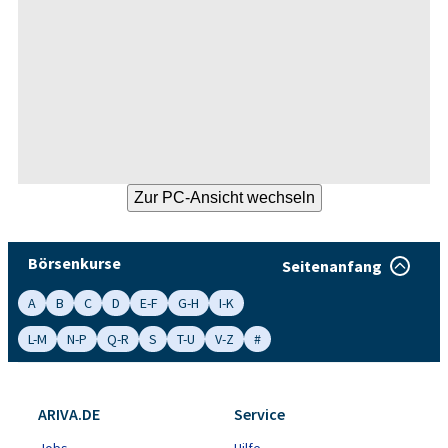
Börsenkurse
Seitenanfang
A
B
C
D
E-F
G-H
I-K
L-M
N-P
Q-R
S
T-U
V-Z
#
ARIVA.DE
Service
Jobs
Hilfe