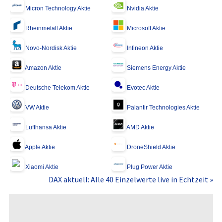
Micron Technology Aktie
Nvidia Aktie
Rheinmetall Aktie
Microsoft Aktie
Novo-Nordisk Aktie
Infineon Aktie
Amazon Aktie
Siemens Energy Aktie
Deutsche Telekom Aktie
Evotec Aktie
VW Aktie
Palantir Technologies Aktie
Lufthansa Aktie
AMD Aktie
Apple Aktie
DroneShield Aktie
Xiaomi Aktie
Plug Power Aktie
DAX aktuell: Alle 40 Einzelwerte live in Echtzeit »