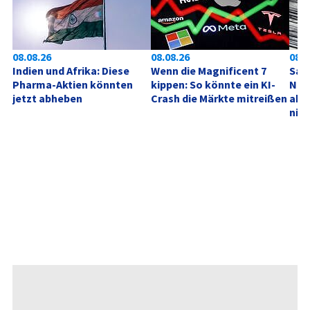
08.08.26
08.08.26
08.0
Indien und Afrika: Diese 
Wenn die Magnificent 7 
SanD
Pharma-Aktien könnten 
kippen: So könnte ein KI-
Neu
jetzt abheben
Crash die Märkte mitreißen
akt
nich