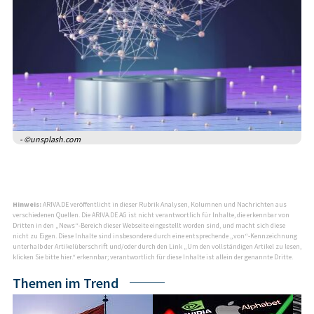
- ©unsplash.com
Hinweis:
ARIVA.DE veröffentlicht in dieser Rubrik Analysen, Kolumnen und Nachrichten aus
verschiedenen Quellen. Die ARIVA.DE AG ist nicht verantwortlich für Inhalte, die erkennbar von
Dritten in den „News“-Bereich dieser Webseite eingestellt worden sind, und macht sich diese
nicht zu Eigen. Diese Inhalte sind insbesondere durch eine entsprechende „von“-Kennzeichnung
unterhalb der Artikelüberschrift und/oder durch den Link „Um den vollständigen Artikel zu lesen,
klicken Sie bitte hier.“ erkennbar; verantwortlich für diese Inhalte ist allein der genannte Dritte.
Themen im Trend