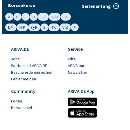
Börsenkurse
Seitenanfang
A
B
C
D
E-F
G-H
I-K
L-M
N-P
Q-R
S
T-U
V-Z
#
ARIVA.DE
Service
Jobs
Hilfe
Werben auf ARIVA.DE
ARIVA pur
Beschwerde einreichen
Newsletter
Fehler melden
Community
ARIVA.DE App
Forum
Börsenspiel