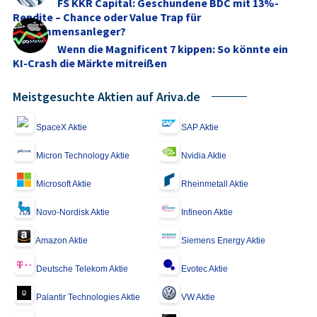
FS KKR Capital: Geschundene BDC mit 13%-
Rendite – Chance oder Value Trap für
Einkommensanleger?
Wenn die Magnificent 7 kippen: So könnte ein
KI-Crash die Märkte mitreißen
Meistgesuchte Aktien auf Ariva.de
SpaceX Aktie
SAP Aktie
Micron Technology Aktie
Nvidia Aktie
Microsoft Aktie
Rheinmetall Aktie
Novo-Nordisk Aktie
Infineon Aktie
Amazon Aktie
Siemens Energy Aktie
Deutsche Telekom Aktie
Evotec Aktie
Palantir Technologies Aktie
VW Aktie