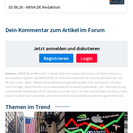
03.06.26 - ARIVA.DE Redaktion
Dein Kommentar zum Artikel im Forum
Jetzt anmelden und diskutieren
Registrieren
Login
Hinweis:
ARIVA.DE veröffentlicht in dieser Rubrik Analysen, Kolumnen und Nachrichten aus
verschiedenen Quellen. Die ARIVA.DE AG ist nicht verantwortlich für Inhalte, die erkennbar von
Dritten in den „News“-Bereich dieser Webseite eingestellt worden sind, und macht sich diese
nicht zu Eigen. Diese Inhalte sind insbesondere durch eine entsprechende „von“-Kennzeichnung
unterhalb der Artikelüberschrift und/oder durch den Link „Um den vollständigen Artikel zu lesen,
klicken Sie bitte hier.“ erkennbar; verantwortlich für diese Inhalte ist allein der genannte Dritte.
Themen im Trend