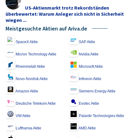
US-Aktienmarkt trotz Rekordständen
überbewertet: Warum Anleger sich nicht in Sicherheit
wiegen ...
Meistgesuchte Aktien auf Ariva.de
SpaceX Aktie
SAP Aktie
Micron Technology Aktie
Nvidia Aktie
Rheinmetall Aktie
Microsoft Aktie
Novo-Nordisk Aktie
Infineon Aktie
Amazon Aktie
Siemens Energy Aktie
Deutsche Telekom Aktie
Evotec Aktie
VW Aktie
Palantir Technologies Aktie
Lufthansa Aktie
AMD Aktie