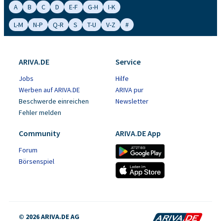
A
B
C
D
E-F
G-H
I-K
L-M
N-P
Q-R
S
T-U
V-Z
#
ARIVA.DE
Service
Jobs
Hilfe
Werben auf ARIVA.DE
ARIVA pur
Beschwerde einreichen
Newsletter
Fehler melden
Community
ARIVA.DE App
Forum
Börsenspiel
© 2026 ARIVA.DE AG