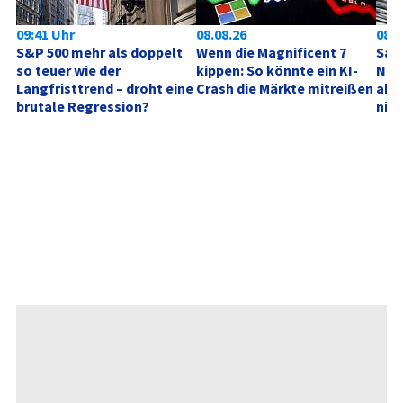
09:41 Uhr
08.08.26
08.0
S&P 500 mehr als doppelt 
Wenn die Magnificent 7 
SanD
so teuer wie der 
kippen: So könnte ein KI-
Neu
Langfristtrend – droht eine 
Crash die Märkte mitreißen
akt
brutale Regression?
nich