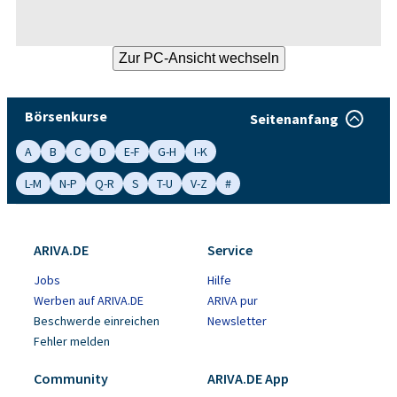
Börsenkurse
Seitenanfang
A
B
C
D
E-F
G-H
I-K
L-M
N-P
Q-R
S
T-U
V-Z
#
ARIVA.DE
Service
Jobs
Hilfe
Werben auf ARIVA.DE
ARIVA pur
Beschwerde einreichen
Newsletter
Fehler melden
Community
ARIVA.DE App