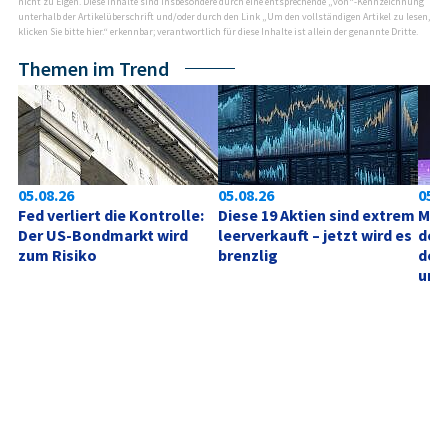
nicht zu Eigen. Diese Inhalte sind insbesondere durch eine entsprechende „von“-Kennzeichnung
unterhalb der Artikelüberschrift und/oder durch den Link „Um den vollständigen Artikel zu lesen,
klicken Sie bitte hier.“ erkennbar; verantwortlich für diese Inhalte ist allein der genannte Dritte.
Themen im Trend
05.08.26
05.08.26
05.0
Fed verliert die Kontrolle: 
Diese 19 Aktien sind extrem 
Mic
Der US-Bondmarkt wird 
leerverkauft – jetzt wird es 
der 
zum Risiko
brenzlig
des
unt