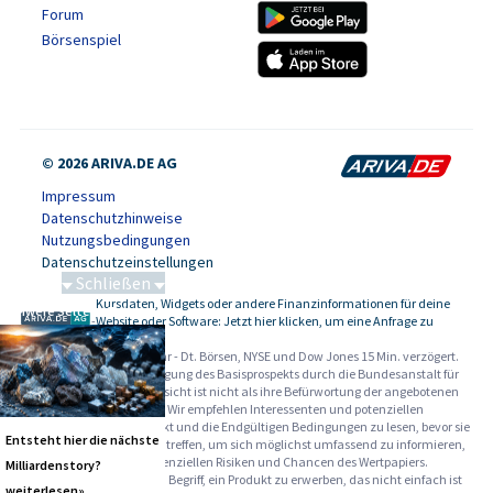
Forum
Börsenspiel
© 2026 ARIVA.DE AG
Impressum
Datenschutzhinweise
Nutzungsbedingungen
Datenschutzeinstellungen
Schließen
Kursdaten, Widgets oder andere Finanzinformationen für deine
Schwere Seltene Erden
-
Website oder Software: Jetzt hier klicken, um eine Anfrage zu
stellen.
Alle Angaben ohne Gewähr - Dt. Börsen, NYSE und Dow Jones 15 Min. verzögert.
Werbehinweise:
Die Billigung des Basisprospekts durch die Bundesanstalt für
Finanzdienstleistungsaufsicht ist nicht als ihre Befürwortung der angebotenen
Wertpapiere zu verstehen. Wir empfehlen Interessenten und potenziellen
Anlegern den Basisprospekt und die Endgültigen Bedingungen zu lesen, bevor sie
Entsteht hier die nächste
eine Anlageentscheidung treffen, um sich möglichst umfassend zu informieren,
insbesondere über die potenziellen Risiken und Chancen des Wertpapiers.
Milliardenstory?
Warnhinweise: Sie sind im Begriff, ein Produkt zu erwerben, das nicht einfach ist
weiterlesen»