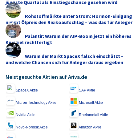
jüngste Quartal als Einstiegschance gesehen wird
Rohstoffmärkte unter Strom: Hormon-Einigung
nimmt Ölpreis den Risikoaufschlag – was das für Anleger
...
Palantir: Warum der AIP-Boom jetzt ein höheres
Kursziel rechtfertigt
Warum der Markt SpaceX falsch einschätzt –
und welche Chancen sich für Anleger daraus ergeben
Meistgesuchte Aktien auf Ariva.de
SpaceX Aktie
SAP Aktie
Micron Technology Aktie
Microsoft Aktie
Nvidia Aktie
Rheinmetall Aktie
Novo-Nordisk Aktie
Amazon Aktie