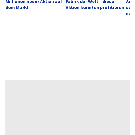
Millionen neuer Aktien auf 
Fabrik der Welt – diese 
Aufh
dem Markt
Aktien könnten profitieren
sehe