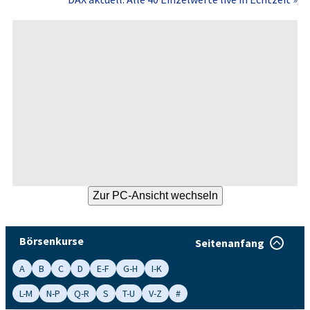
Börsenkurse
Seitenanfang
A
B
C
D
E-F
G-H
I-K
L-M
N-P
Q-R
S
T-U
V-Z
#