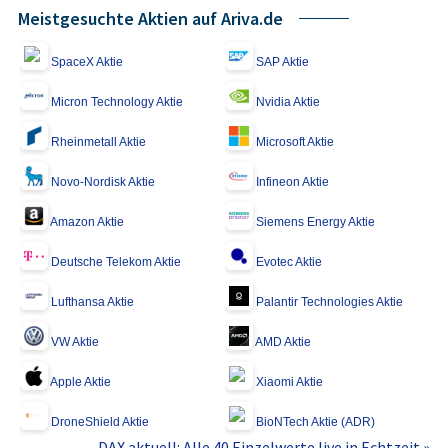
Meistgesuchte Aktien auf Ariva.de
SpaceX Aktie
SAP Aktie
Micron Technology Aktie
Nvidia Aktie
Rheinmetall Aktie
Microsoft Aktie
Novo-Nordisk Aktie
Infineon Aktie
Amazon Aktie
Siemens Energy Aktie
Deutsche Telekom Aktie
Evotec Aktie
Lufthansa Aktie
Palantir Technologies Aktie
VW Aktie
AMD Aktie
Apple Aktie
Xiaomi Aktie
DroneShield Aktie
BioNTech Aktie (ADR)
DAX aktuell: Alle 40 Einzelwerte live in Echtzeit »