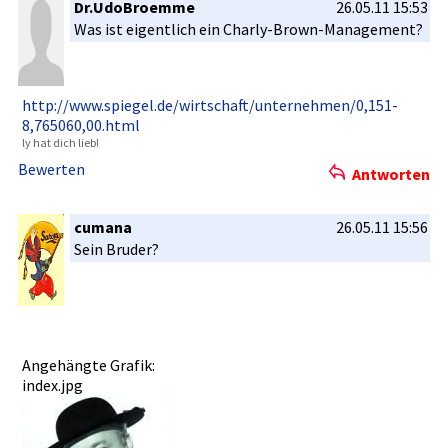
Dr.UdoBroemme
26.05.11 15:53
Was ist eigentlich­ ein Charly-Bro­wn-Managem­ent?
http://www­.spiegel.d­e/wirtscha­ft/unterne­hmen/0,151­
8,765060,0­0.html
ly hat dich lieb!
Bewerten
Antworten
cumana
26.05.11 15:56
Sein Bruder?
Angehängte Grafik:
index.jpg