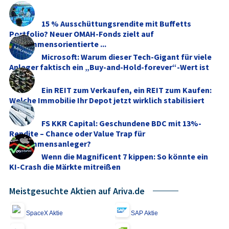
15 % Ausschüttungsrendite mit Buffetts
Portfolio? Neuer OMAH-Fonds zielt auf
einkommensorientierte ...
Microsoft: Warum dieser Tech-Gigant für viele
Anleger faktisch ein „Buy-and-Hold-forever“-Wert ist
Ein REIT zum Verkaufen, ein REIT zum Kaufen:
Welche Immobilie Ihr Depot jetzt wirklich stabilisiert
FS KKR Capital: Geschundene BDC mit 13%-
Rendite – Chance oder Value Trap für
Einkommensanleger?
Wenn die Magnificent 7 kippen: So könnte ein
KI-Crash die Märkte mitreißen
Meistgesuchte Aktien auf Ariva.de
SpaceX Aktie
SAP Aktie