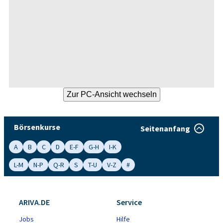
Börsenkurse
Seitenanfang
A
B
C
D
E-F
G-H
I-K
L-M
N-P
Q-R
S
T-U
V-Z
#
ARIVA.DE
Service
Jobs
Hilfe