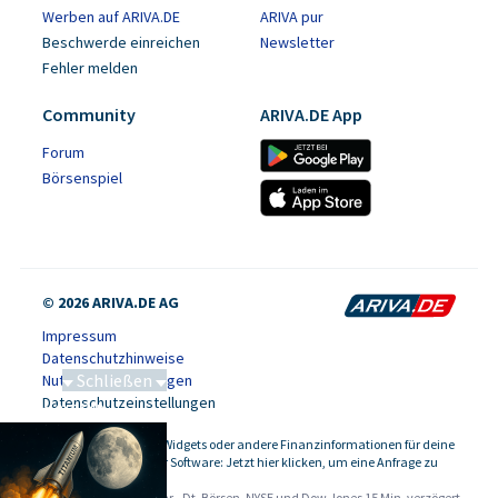
Werben auf ARIVA.DE
ARIVA pur
Beschwerde einreichen
Newsletter
Fehler melden
Community
ARIVA.DE App
Forum
Börsenspiel
© 2026 ARIVA.DE AG
Impressum
Datenschutzhinweise
Schließen
Nutzungsbedingungen
Datenschutzeinstellungen
Saga bei 0,53 CAD
Kursdaten, Widgets oder andere Finanzinformationen für deine
-
Website oder Software: Jetzt hier klicken, um eine Anfrage zu
stellen.
Alle Angaben ohne Gewähr - Dt. Börsen, NYSE und Dow Jones 15 Min. verzögert.