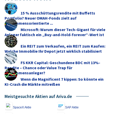
15 % Ausschüttungsrendite mit Buffetts
Portfolio? Neuer OMAH-Fonds zielt auf
einkommensorientierte ...
Microsoft: Warum dieser Tech-Gigant für viele
Anleger faktisch ein „Buy-and-Hold-forever“-Wert ist
Ein REIT zum Verkaufen, ein REIT zum Kaufen:
Welche Immobilie Ihr Depot jetzt wirklich stabilisiert
FS KKR Capital: Geschundene BDC mit 13%-
Rendite – Chance oder Value Trap für
Einkommensanleger?
Wenn die Magnificent 7 kippen: So könnte ein
KI-Crash die Märkte mitreißen
Meistgesuchte Aktien auf Ariva.de
SpaceX Aktie
SAP Aktie