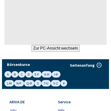
Börsenkurse
Seitenanfang
A
B
C
D
E-F
G-H
I-K
L-M
N-P
Q-R
S
T-U
V-Z
#
ARIVA.DE
Service
Jobs
Hilfe