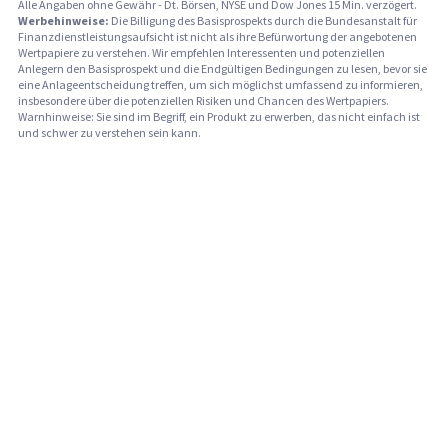
Alle Angaben ohne Gewähr - Dt. Börsen, NYSE und Dow Jones 15 Min. verzögert.
Werbehinweise:
Die Billigung des Basisprospekts durch die Bundesanstalt für
Finanzdienstleistungsaufsicht ist nicht als ihre Befürwortung der angebotenen
Wertpapiere zu verstehen. Wir empfehlen Interessenten und potenziellen
Anlegern den Basisprospekt und die Endgültigen Bedingungen zu lesen, bevor sie
eine Anlageentscheidung treffen, um sich möglichst umfassend zu informieren,
insbesondere über die potenziellen Risiken und Chancen des Wertpapiers.
Warnhinweise: Sie sind im Begriff, ein Produkt zu erwerben, das nicht einfach ist
und schwer zu verstehen sein kann.