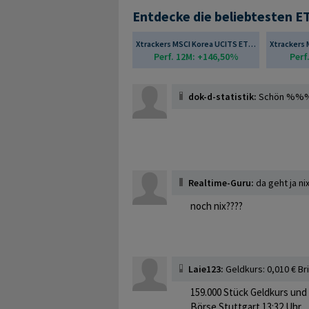
Entdecke die beliebtesten E
Xtrackers MSCI Korea UCITS ETF 1C
Perf. 12M: +146,50%
Perf
dok-d-statistik:
Schön 
Realtime-Guru:
da geht ja nix.
noch nix????
Laie123:
Geldkurs: 0,010 € Br
159.000 Stück Geldkurs und 
Börse Stuttgart 13:32 Uhr