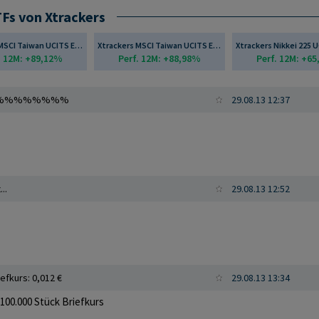
TFs von Xtrackers
Xtrackers MSCI Taiwan UCITS ETF 1D
Xtrackers MSCI Taiwan UCITS ETF 1C
. 12M: +89,12%
Perf. 12M: +88,98%
Perf. 12M: +6
%%%%%%%%%%
29.08.13 12:37
..
29.08.13 12:52
iefkurs: 0,012 €
29.08.13 13:34
100.000 Stück Briefkurs