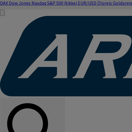
DAX
Dow Jones
Nasdaq
S&P 500
Nikkei
EUR/USD
Ölpreis
Goldprei