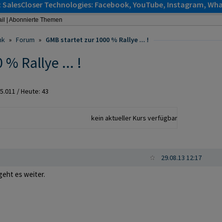
: SalesCloser Technologies: Facebook, YouTube, Instagram, Wha
il
|
Abonnierte Themen
nk
»
Forum
»
GMB startet zur 1000 % Rallye ... !
% Rallye ... !
5.011
/ Heute: 43
kein aktueller Kurs verfügbar
29.08.13 12:17
eht es weiter.