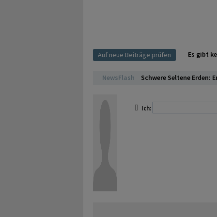
Es gibt k
Auf neue Beiträge prüfen
NewsFlash
Schwere Seltene Erden: E
Ich: