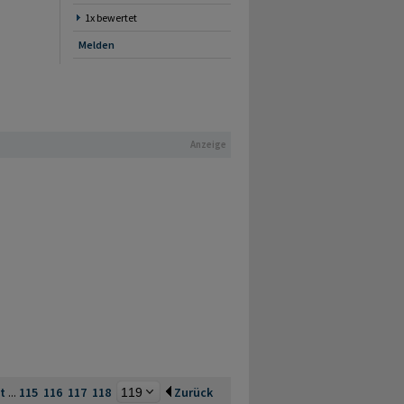
1x bewertet
Melden
Anzeige
ht
...
115
116
117
118
Zurück