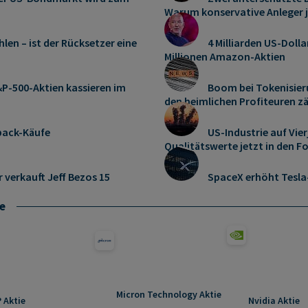
Warum konservative Anleger 
len – ist der Rücksetzer eine
4 Milliarden US-Dolla
Millionen Amazon-Aktien
P-500-Aktien kassieren im
Boom bei Tokenisier
den heimlichen Profiteuren z
pack-Käufe
US-Industrie auf Vie
Qualitätswerte jetzt in den F
r verkauft Jeff Bezos 15
SpaceX erhöht Tesl
e
Micron Technology Aktie
 Aktie
Nvidia Aktie