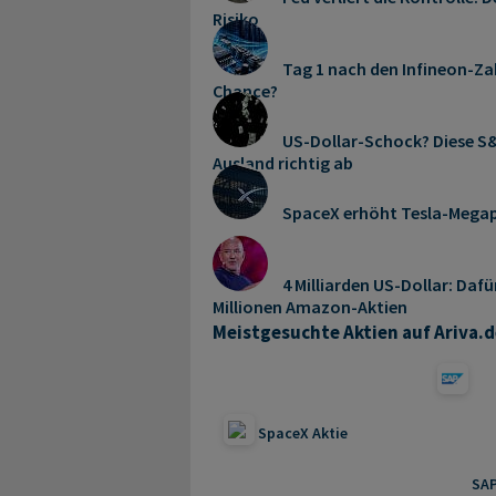
Risiko
Tag 1 nach den Infineon-Zah
Chance?
US-Dollar-Schock? Diese S&
Ausland richtig ab
SpaceX erhöht Tesla-Mega
4 Milliarden US-Dollar: Dafü
Millionen Amazon-Aktien
Meistgesuchte Aktien auf Ariva.d
SpaceX Aktie
SAP