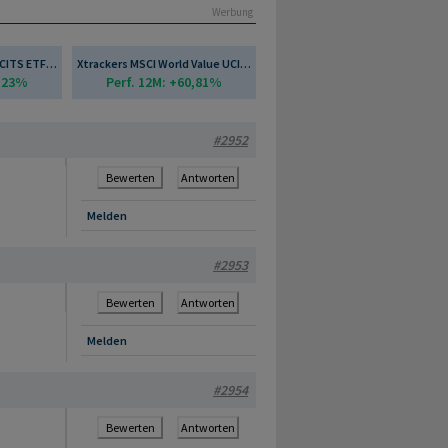
Werbung
Xtrackers Nikkei 225 UCITS ETF 2D - EUR Hedged
Xtrackers MSCI World Value UCITS ETF 1C
5,23%
Perf. 12M: +60,81%
#2952
Bewerten
Antworten
Melden
#2953
Bewerten
Antworten
Melden
#2954
Bewerten
Antworten