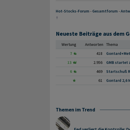
Hot-Stocks-Forum
-
Gesamtforum
-
Antw
Neueste Beiträge aus dem 
Wertung
Antworten
Thema
7
418
Gontard+Meta
13
2.956
GMB startet z
6
469
Startschuß Ra
61
Gontard 2,6 
Themen im Trend
Fed verliert die Kontrolle