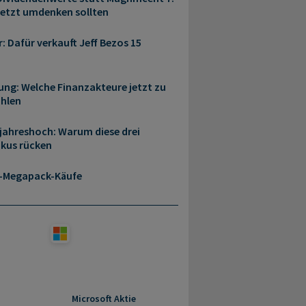
jetzt umdenken sollten
r: Dafür verkauft Jeff Bezos 15
ung: Welche Finanzakteure jetzt zu
ählen
rjahreshoch: Warum diese drei
okus rücken
a-Megapack-Käufe
Microsoft Aktie