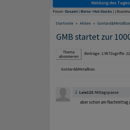
Meldung des Tages
Forum:
Gesamt
(
Börse
/
Hot-Stocks
) |
Boardma
Startseite
»
Aktien
»
Gontard&Metallba
GMB startet zur 1000 
Thema
Beiträge:
2.957
Zugriffe:
22
abonnieren
Gontard&Metallban.
Laie123:
Mittagspause
aber schon am Nachmittag g