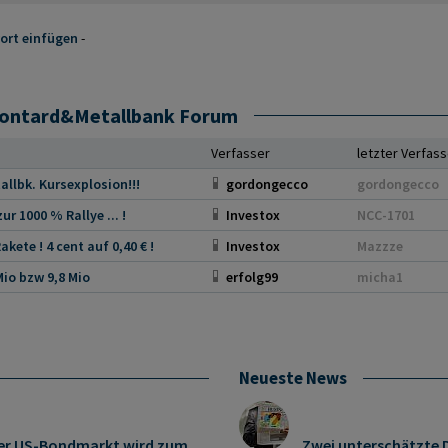
ort einfügen
-
Gontard&Metallbank Forum
Verfasser
letzter Verfass
llbk. Kursexplosion!!!
gordongecco
gordongecco
ur 1000 % Rallye ... !
Investox
NCC-1701
kete ! 4 cent auf 0,40 € !
Investox
Mazzze
Mio bzw 9,8 Mio
erfolg99
micha1
Neueste News
: Der US-Bondmarkt wird zum
Zwei unterschätzte D