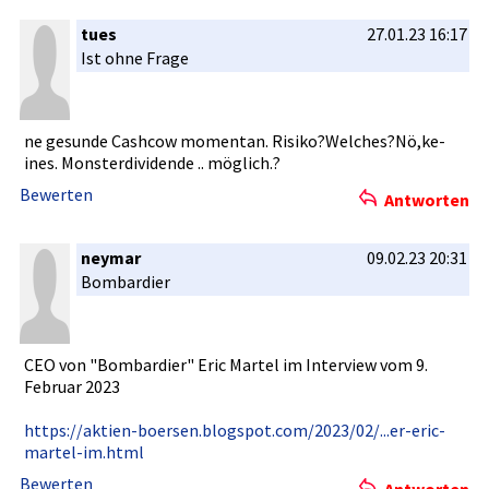
tues
27.01.23 16:17
Ist ohne Frage
ne gesunde Cashcow momentan. Risiko?Wel­ches?Nö,ke­
ines. Monsterdiv­idende .. möglich.?
Bewerten
Antworten
neymar
09.02.23 20:31
Bombardier­
CEO von "Bombardie­r" Eric Martel im Interview vom 9.
Februar 2023
https://ak­tien-boers­en.blogspo­t.com/2023­/02/...er-­eric-
marte­l-im.html
Bewerten