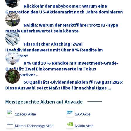
Rückkehr der Babyboomer: Warum eine
Generation den US-Aktienmarkt noch Jahre dominieren
dürfte
Nvidia: Warum der Marktführer trotz KI-Hype
massiv unterbewertet sein könnte
Historischer Abschlag: Zwei
Hochdividendenwerte mit über 8 % Rendite im
Stresstest
8 % und 10 % Rendite mit Investment-Grade-
Qualität: Zwei Einkommenswerte im Fokus
konservativer ...
50 Qualitäts-Dividendenaktien für August 2026:
Diese Auswahl setzt Maßstäbe für nachhaltiges ...
Meistgesuchte Aktien auf Ariva.de
SpaceX Aktie
SAP Aktie
Micron Technology Aktie
Nvidia Aktie