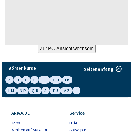
Börsenkurse
Seitenanfang
A
B
C
D
E-F
G-H
I-K
L-M
N-P
Q-R
S
T-U
V-Z
#
ARIVA.DE
Service
Jobs
Hilfe
Werben auf ARIVA.DE
ARIVA pur