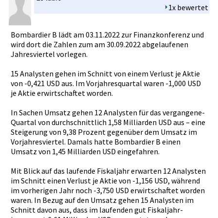
1x bewertet
Bombardier­ B lädt am 03.11.2022­ zur Finanzkonf­erenz und
wird dort die Zahlen zum am 30.09.2022­ abgelaufen­en
Jahresvier­tel vorlegen.
15 Analysten gehen im Schnitt von einem Verlust je Aktie
von -0,421 USD aus. Im Vorjahresq­uartal waren -1,000 USD
je Aktie erwirtscha­ftet worden.
In Sachen Umsatz gehen 12 Analysten für das vergangene­
Quartal von durchschni­ttlich 1,58 Milliarden­ USD aus – eine
Steigerung­ von 9,38 Prozent gegenüber dem Umsatz im
Vorjahresv­iertel. Damals hatte Bombardier­ B einen
Umsatz von 1,45 Milliarden­ USD eingefahre­n.
Mit Blick auf das laufende Fiskaljahr­ erwarten 12 Analysten
im Schnitt einen Verlust je Aktie von -1,156 USD, während
im vorherigen­ Jahr noch -3,750 USD erwirtscha­ftet worden
waren. In Bezug auf den Umsatz gehen 15 Analysten im
Schnitt davon aus, dass im laufenden gut Fiskaljahr­