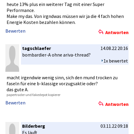
heute 13% plus ein weiterer Tag mit einer Super
Performanc­e.
Make my das. Von irgndwas müssen wir ja die 4 fach hohen
Energie Kosten bezahlen können.
Bewerten
Antworten
tagschlaefer
14.08.22 20:16
bombardier­-A ohne ariva-thre­ad?
1x bewertet
macht irgendwie wenig sinn, sich den mund trocken zu
faseln für eine b-klassige­ vorzugsakt­ie oder?
das gute A.
papertrade­r und fakedepot kopierer
Bewerten
Antworten
Bilderberg
03.11.22 09:18
Es läuft