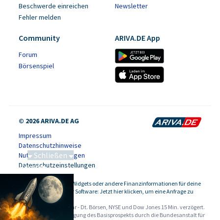
Beschwerde einreichen
Newsletter
Fehler melden
Community
ARIVA.DE App
Forum
Börsenspiel
© 2026 ARIVA.DE AG
Impressum
Datenschutzhinweise
Schließen
Nutzungsbedingungen
Datenschutzeinstellungen
Saga bei 0,53 CAD
Kursdaten, Widgets oder andere Finanzinformationen für deine
-
Website oder Software: Jetzt hier klicken, um eine Anfrage zu
stellen.
Alle Angaben ohne Gewähr - Dt. Börsen, NYSE und Dow Jones 15 Min. verzögert.
Werbehinweise:
Die Billigung des Basisprospekts durch die Bundesanstalt für