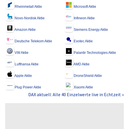
Rheinmetall Aktie
Microsoft Aktie
Novo-Nordisk Aktie
Infineon Aktie
Amazon Aktie
Siemens Energy Aktie
Deutsche Telekom Aktie
Evotec Aktie
VW Aktie
Palantir Technologies Aktie
Lufthansa Aktie
AMD Aktie
Apple Aktie
DroneShield Aktie
Plug Power Aktie
Xiaomi Aktie
DAX aktuell: Alle 40 Einzelwerte live in Echtzeit »