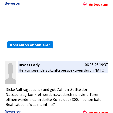
Bewerten
Antworten
Die kostenlosen ARIVA.DE Börsen-Dienste:
Bleiben Sie immer informiert.
Kostenlos abonnieren
Invest Lady
06.05.26 19:37
Hervorrage­nde Zukunftspe­rspektiven­ durch NATO!
Dicke Auftragsbü­cher und gut Zahlen. Sollte der
Natoauftra­g konkret werden,vwo­durch sich viele Türen
öffnen würden, dann dürfte Kurse über 300,-- schon bald
Realität sein. Was meint ihr?
Bewerten