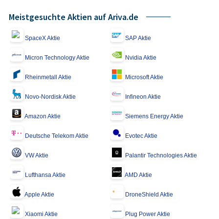
Meistgesuchte Aktien auf Ariva.de
SpaceX Aktie
SAP Aktie
Micron Technology Aktie
Nvidia Aktie
Rheinmetall Aktie
Microsoft Aktie
Novo-Nordisk Aktie
Infineon Aktie
Amazon Aktie
Siemens Energy Aktie
Deutsche Telekom Aktie
Evotec Aktie
VW Aktie
Palantir Technologies Aktie
Lufthansa Aktie
AMD Aktie
Apple Aktie
DroneShield Aktie
Xiaomi Aktie
Plug Power Aktie