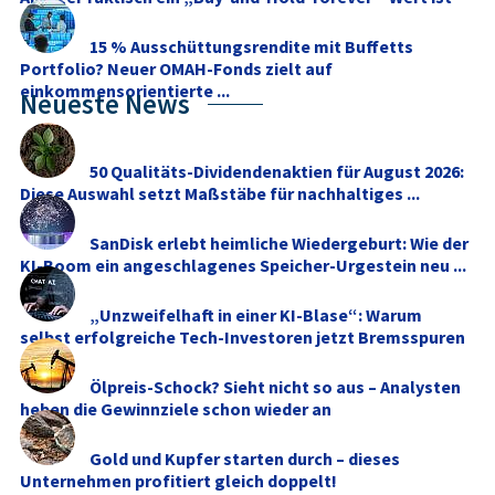
15 % Ausschüttungsrendite mit Buffetts
Portfolio? Neuer OMAH-Fonds zielt auf
einkommensorientierte ...
Neueste News
50 Qualitäts-Dividendenaktien für August 2026:
Diese Auswahl setzt Maßstäbe für nachhaltiges ...
SanDisk erlebt heimliche Wiedergeburt: Wie der
KI-Boom ein angeschlagenes Speicher-Urgestein neu ...
„Unzweifelhaft in einer KI-Blase“: Warum
selbst erfolgreiche Tech-Investoren jetzt Bremsspuren
...
Ölpreis-Schock? Sieht nicht so aus – Analysten
heben die Gewinnziele schon wieder an
Gold und Kupfer starten durch – dieses
Unternehmen profitiert gleich doppelt!