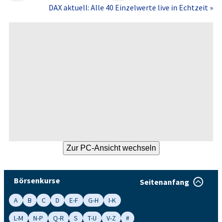
DAX aktuell: Alle 40 Einzelwerte live in Echtzeit »
Börsenkurse
Seitenanfang
A
B
C
D
E-F
G-H
I-K
L-M
N-P
Q-R
S
T-U
V-Z
#