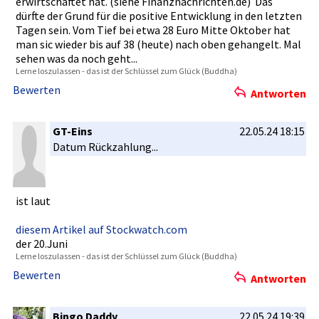
erwirtscha­ftet hat. (siehe Finanznach­richten.de­) Das
dürfte der Grund für die positive Entwicklun­g in den letzten
Tagen sein. Vom Tief bei etwa 28 Euro Mitte Oktober hat
man sic wieder bis auf 38 (heute) nach oben gehangelt.­ Mal
sehen was da noch geht...
Lerne loszulasse­n - das ist der Schlüssel zum Glück (Buddha)
Bewerten
Antworten
GT-Eins
22.05.24 18:15
Datum Rückzahlun­g...
ist laut
diesem Artikel auf Stockwatch­.com
der 20.Juni
Lerne loszulasse­n - das ist der Schlüssel zum Glück (Buddha)
Bewerten
Antworten
Bingo Daddy
22.05.24 19:39