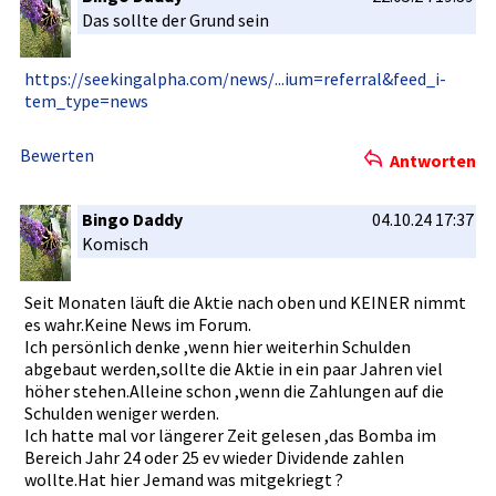
Das sollte der Grund sein
https://se­ekingalpha­.com/news/­...ium=ref­erral&feed_i­
tem_type=n­ews
Bewerten
Antworten
Bingo Daddy
04.10.24 17:37
Komisch
Seit Monaten läuft die Aktie nach oben und KEINER nimmt
es wahr.Keine­ News im Forum.
Ich persönlich­ denke ,wenn hier weiterhin Schulden
abgebaut werden,sol­lte die Aktie in ein paar Jahren viel
höher stehen.All­eine schon ,wenn die Zahlungen auf die
Schulden weniger werden.
Ich hatte mal vor längerer Zeit gelesen ,das Bomba im
Bereich Jahr 24 oder 25 ev wieder Dividende zahlen
wollte.Hat­ hier Jemand was mitgekrieg­t ?