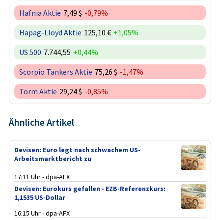
Hafnia Aktie
7,49 $
-0,79%
Hapag-Lloyd Aktie
125,10 €
+1,05%
US 500
7.744,55
+0,44%
Scorpio Tankers Aktie
75,26 $
-1,47%
Torm Aktie
29,24 $
-0,85%
Ähnliche Artikel
Devisen: Euro legt nach schwachem US-
Arbeitsmarktbericht zu
17:11 Uhr - dpa-AFX
Devisen: Eurokurs gefallen - EZB-Referenzkurs:
1,1535 US-Dollar
16:15 Uhr - dpa-AFX