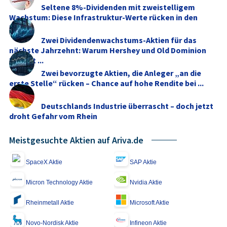
Seltene 8%-Dividenden mit zweistelligem
Wachstum: Diese Infrastruktur-Werte rücken in den
Fokus
Zwei Dividendenwachstums-Aktien für das
nächste Jahrzehnt: Warum Hershey und Old Dominion
Freight ...
Zwei bevorzugte Aktien, die Anleger „an die
erste Stelle“ rücken – Chance auf hohe Rendite bei ...
Deutschlands Industrie überrascht – doch jetzt
droht Gefahr vom Rhein
Meistgesuchte Aktien auf Ariva.de
SpaceX Aktie
SAP Aktie
Micron Technology Aktie
Nvidia Aktie
Rheinmetall Aktie
Microsoft Aktie
Novo-Nordisk Aktie
Infineon Aktie