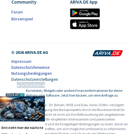
Community
ARIVA.DE App
Forum
Börsenspiel
© 2026 ARIVA.DE AG
Impressum
Datenschutzhinweise
Nutzungsbedingungen
Datenschutzeinstellungen
Schließen
Kursdaten, Widgets oder andere Finanzinformationen für deine
Schwere Seltene Erden
-
Website oder Software: Jetzt hier klicken, um eine Anfrage zu
stellen.
Alle Angaben ohne Gewähr - Dt. Börsen, NYSE und Dow Jones 15 Min. verzögert.
Werbehinweise:
Die Billigung des Basisprospekts durch die Bundesanstalt für
Finanzdienstleistungsaufsicht ist nicht als ihre Befürwortung der angebotenen
Wertpapiere zu verstehen. Wir empfehlen Interessenten und potenziellen
Anlegern den Basisprospekt und die Endgültigen Bedingungen zu lesen, bevor sie
Entsteht hier die nächste
eine Anlageentscheidung treffen, um sich möglichst umfassend zu informieren,
insbesondere über die potenziellen Risiken und Chancen des Wertpapiers.