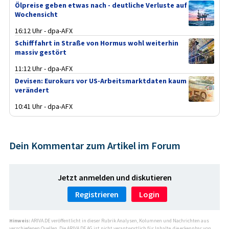
Ölpreise geben etwas nach - deutliche Verluste auf
Wochensicht
16:12 Uhr - dpa-AFX
Schifffahrt in Straße von Hormus wohl weiterhin
massiv gestört
11:12 Uhr - dpa-AFX
Devisen: Eurokurs vor US-Arbeitsmarktdaten kaum
verändert
10:41 Uhr - dpa-AFX
Dein Kommentar zum Artikel im Forum
Jetzt anmelden und diskutieren
Registrieren
Login
Hinweis:
ARIVA.DE veröffentlicht in dieser Rubrik Analysen, Kolumnen und Nachrichten aus
verschiedenen Quellen. Die ARIVA.DE AG ist nicht verantwortlich für Inhalte, die erkennbar von