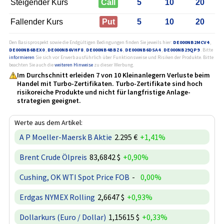
Steigender Kurs
Call
5
10
20
Fallender Kurs
Put
5
10
20
Den Basisprospekt sowie die Endgültigen Bedingungen finden Sie jeweils hier:
DE000NB2MCV4
,
DE000NB6BEX0
,
DE000NB6VHF8
,
DE000NB4BBZ6
,
DE000NB6DSA4
,
DE000NB29QP9
. Bitte
informieren
Sie sich vor Erwerb ausführlich über Funktionsweise und Risiken der Produkte. Bitte
beachten Sie auch die
weiteren Hinweise
zu dieser Werbung.
Im Durchschnitt erleiden 7 von 10 Kleinanlegern Verluste beim
Handel mit Turbo-Zertifikaten. Turbo-Zertifikate sind hoch
risikoreiche Produkte und nicht für langfristige Anlage­
strategien geeignet.
Werte aus dem Artikel:
A P Moeller-Maersk B Aktie
2.295 €
+1,41%
Brent Crude Ölpreis
83,6842 $
+0,90%
Cushing, OK WTI Spot Price FOB
-
0,00%
Erdgas NYMEX Rolling
2,6647 $
+0,93%
Dollarkurs (Euro / Dollar)
1,15615 $
+0,33%