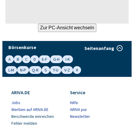
Börsenkurse
Seitenanfang
A
B
C
D
E-F
G-H
I-K
L-M
N-P
Q-R
S
T-U
V-Z
#
ARIVA.DE
Service
Jobs
Hilfe
Werben auf ARIVA.DE
ARIVA pur
Beschwerde einreichen
Newsletter
Fehler melden