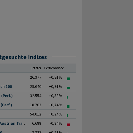
tgesuchte Indizes
Letzter
Performance
26.377
+0,91%
ch 100
29.640
+0,91%
(Perf.)
32.554
+0,38%
(Perf.)
18.703
+0,74%
54.012
+0,24%
ATX (Austrian Traded.
6.688
-0,84%
00
7.727
+0,21%