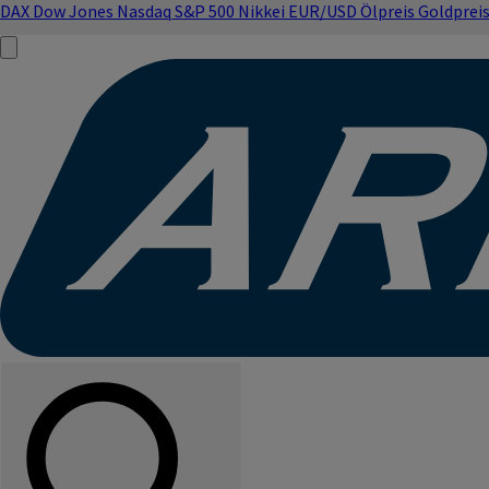
DAX
Dow Jones
Nasdaq
S&P 500
Nikkei
EUR/USD
Ölpreis
Goldprei