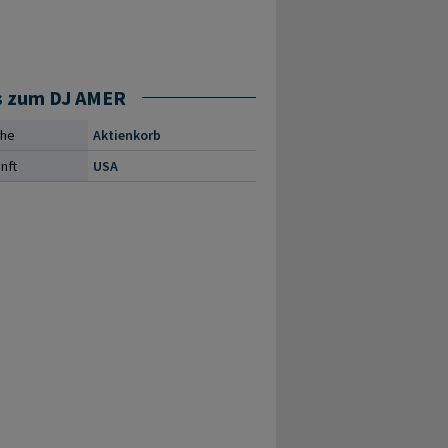
s zum DJ AMER
che
Aktienkorb
nft
USA