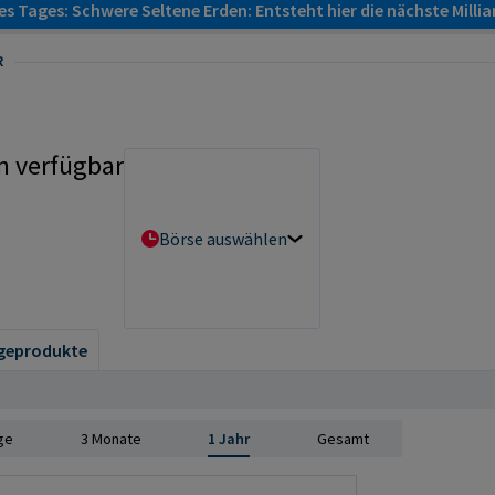
s Tages: Schwere Seltene Erden: Entsteht hier die nächste Milli
R
n verfügbar
Börse auswählen
geprodukte
ge
3 Monate
1 Jahr
Gesamt