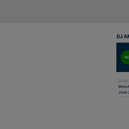
DJ A
N
21.06.
Minis
June 
Book 
EUR20