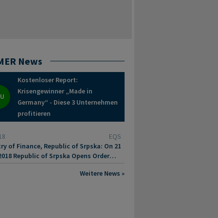
MER News
Kostenloser Report:
Krisengewinner „Made in
EU
Germany“ - Diese 3 Unternehmen
profitieren
18
EQS
try of Finance, Republic of Srpska: On 21
2018 Republic of Srpska Opens Order
for Eurobond Placement of up to
Weitere News »
0 Million