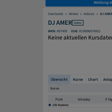
Meldung de
Startseite
»
Aktien
»
Indizes
»
DJ AME
DJ AMER
Index
WKN:
697493
ISIN:
XC0006974932
Keine aktuellen Kursdate
Übersicht
Kurse
Chart
Anla
Kurse
Push
Intraday
5 Ta