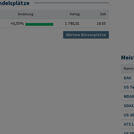
ndelsplätze
Änderung
Vortag
Zeit
+0,55%
1.740,01
16:55
Weitere Börsenplätze
Meis
Name
DAX
US Te
MDAX 
SDAX 
US 30
US 5