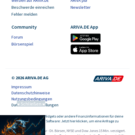
Werben auf ARIVA.DE
ARIVA pur
Beschwerde einreichen
Newsletter
Fehler melden
Community
ARIVA.DE App
Forum
Börsenspiel
© 2026 ARIVA.DE AG
Impressum
Datenschutzhinweise
Nutzungsbedingungen
Schließen
Datenschutzeinstellungen
86 von 86
Kursdaten, Widgets oder andere Finanzinformationen für deine
-
Website oder Software: Jetzt hier klicken, um eine Anfrage zu
stellen.
Alle Angaben ohne Gewähr - Dt. Börsen, NYSE und Dow Jones 15 Min. verzögert.