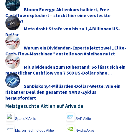
Bloom Energy: Aktienkurs halbiert, Free
Cashflow explodiert – steckt hier eine versteckte
Chance?
Meta droht Strafe von bis zu 1,4 Billionen US-
Dollar
Warum ein Dividenden-Experte jetzt zwei „Elite-
Cash-Flow-Maschinen“ anstelle von Anleihen nutzt
Mit Dividenden zum Ruhestand: So lässt sich ein
monatlicher Cashflow von 7.500 US‑Dollar ohne ...
SanDisks 9,4‑Milliarden-Dollar-Wette: Wie ein
riskanter Deal den gesamten NAND‑Zyklus
herausfordert
Meistgesuchte Aktien auf Ariva.de
SpaceX Aktie
SAP Aktie
Micron Technology Aktie
Nvidia Aktie