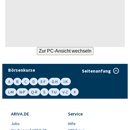
Börsenkurse
Seitenanfang
A
B
C
D
E-F
G-H
I-K
L-M
N-P
Q-R
S
T-U
V-Z
#
ARIVA.DE
Service
Jobs
Hilfe