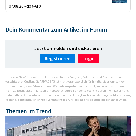
07.08.26 - dpa-AFX
Dein Kommentar zum Artikel im Forum
Jetzt anmelden und diskutieren
Registrieren
Login
Hinweis:
ARIVA.DE veröffentlicht in dieser Rubrik Analysen, Kolumnen und Nachrichten aus
verschiedenen Quellen. Die ARIVA.DE AG ist nicht verantwortlich für Inhalte, die erkennbar von
Dritten in den „News“-Bereich dieser Webseite eingestellt worden sind, und macht sich diese
nicht zu Eigen. Diese Inhalte sind insbesondere durch eine entsprechende „von“-Kennzeichnung
unterhalb der Artikelüberschrift und/oder durch den Link „Um den vollständigen Artikel zu lesen,
klicken Sie bitte hier.“ erkennbar; verantwortlich für diese Inhalte ist allein der genannte Dritte.
Themen im Trend