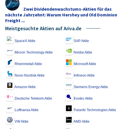
Fokus
Zwei Dividendenwachstums-Aktien für das
nächste Jahrzehnt: Warum Hershey und Old Dominion
Freight ...
Meistgesuchte Aktien auf Ariva.de
SpaceX Aktie
SAP Aktie
Micron Technology Aktie
Nvidia Aktie
Rheinmetall Aktie
Microsoft Aktie
Novo-Nordisk Aktie
Infineon Aktie
Amazon Aktie
Siemens Energy Aktie
Deutsche Telekom Aktie
Evotec Aktie
Lufthansa Aktie
Palantir Technologies Aktie
VW Aktie
AMD Aktie