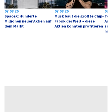
07.08.26
07.08.26
07.0
SpaceX: Hunderte 
Musk baut die größte Chip-
Tele
Millionen neuer Aktien auf 
Fabrik der Welt – diese 
Aufh
dem Markt
Aktien könnten profitieren
sehe