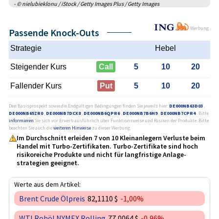
- © nielubieklonu / iStock / Getty Images Plus / Getty Images
Werbung
Passende Knock-Outs
Strategie
Hebel
Steigender Kurs
Call
5
10
20
Fallender Kurs
Put
5
10
20
Den Basisprospekt sowie die Endgültigen Bedingungen finden Sie jeweils hier:
DE000NB63D03
,
DE000NB65ZR0
,
DE000NB7DCX8
,
DE000NB6QPR6
,
DE000NB7B6H9
,
DE000NB7CPR4
. Bitte
informieren
Sie sich vor Erwerb ausführlich über Funktionsweise und Risiken der Produkte. Bitte
beachten Sie auch die
weiteren Hinweise
zu dieser Werbung.
Im Durchschnitt erleiden 7 von 10 Kleinanlegern Verluste beim
Handel mit Turbo-Zertifikaten. Turbo-Zertifikate sind hoch
risikoreiche Produkte und nicht für langfristige Anlage­
strategien geeignet.
Werte aus dem Artikel:
Brent Crude Ölpreis
82,1110 $
-1,00%
WTI Rohöl NYMEX Rolling
77,0064 $
-0,96%