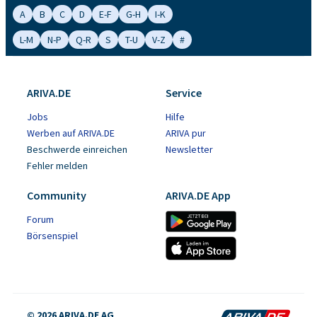
A
B
C
D
E-F
G-H
I-K
L-M
N-P
Q-R
S
T-U
V-Z
#
ARIVA.DE
Service
Jobs
Hilfe
Werben auf ARIVA.DE
ARIVA pur
Beschwerde einreichen
Newsletter
Fehler melden
Community
ARIVA.DE App
Forum
Börsenspiel
© 2026 ARIVA.DE AG