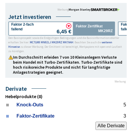
Werbung
Morgan Stanley
Jetzt investieren
Faktor 2-fach
Faktor 3-
Faktor Zertifikat
fallend
fallend
6,45 €
MK29RZ
Den Basisprospekt sowie die Endgültigen Bedingungen und die Basisinformationsblätter
erhalten Sie hier:
MC7LW8
MN92LJ
MK29RZ
MK7AAH
. Beachten Sie auch die
weiteren
Hinweise
zu dieser Werbung. Der Emittent ist berechtigt, Wertpapiere mit open end-Laufzeit
zu kündigen.
Im Durchschnitt erleiden 7 von 10 Kleinanlegern Verluste
beim Handel mit Turbo-Zertifikaten. Turbo-Zertifikate sind
hoch risikoreiche Produkte und nicht für langfristige
Anlage­strategien geeignet.
Werbung
Derivate
Hebelprodukte (8)
Knock-Outs
5
Faktor-Zertifikate
3