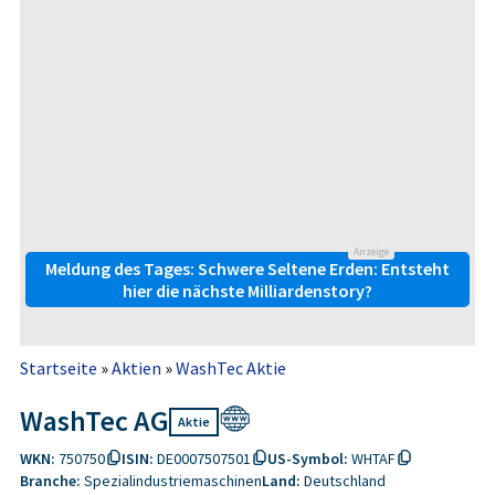
Anzeige
Meldung des Tages: Schwere Seltene Erden: Entsteht
hier die nächste Milliardenstory?
Startseite
»
Aktien
»
WashTec Aktie
WashTec AG
Aktie
WKN:
750750
ISIN:
DE0007507501
US-Symbol:
WHTAF
Branche:
Spezialindustriemaschinen
Land:
Deutschland