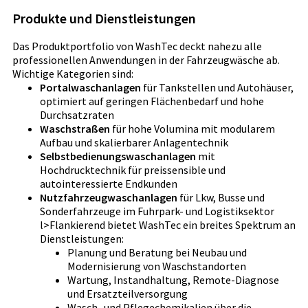
Produkte und Dienstleistungen
Das Produktportfolio von WashTec deckt nahezu alle
professionellen Anwendungen in der Fahrzeugwäsche ab.
Wichtige Kategorien sind:
Portalwaschanlagen
für Tankstellen und Autohäuser,
optimiert auf geringen Flächenbedarf und hohe
Durchsatzraten
Waschstraßen
für hohe Volumina mit modularem
Aufbau und skalierbarer Anlagentechnik
Selbstbedienungswaschanlagen
mit
Hochdrucktechnik für preissensible und
autointeressierte Endkunden
Nutzfahrzeugwaschanlagen
für Lkw, Busse und
Sonderfahrzeuge im Fuhrpark- und Logistiksektor
l>Flankierend bietet WashTec ein breites Spektrum an
Dienstleistungen:
Planung und Beratung bei Neubau und
Modernisierung von Waschstandorten
Wartung, Instandhaltung, Remote-Diagnose
und Ersatzteilversorgung
Wasch- und Pflegechemikalien über die