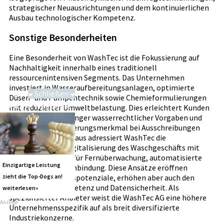
strategischer Neuausrichtungen und dem kontinuierlichen
Ausbau technologischer Kompetenz.
Sonstige Besonderheiten
Eine Besonderheit von WashTec ist die Fokussierung auf
Nachhaltigkeit innerhalb eines traditionell
ressourcenintensiven Segments. Das Unternehmen
investiert in Wasseraufbereitungsanlagen, optimierte
Schließen
Düsen- und Pumpentechnik sowie Chemieformulierungen
SalesCloser Technologies
mit reduzierter Umweltbelastung. Dies erleichtert Kunden
die Einhaltung strenger wasserrechtlicher Vorgaben und
kann als Differenzierungsmerkmal bei Ausschreibungen
dienen. Darüber hinaus adressiert WashTec die
fortschreitende Digitalisierung des Waschgeschäfts mit
Softwarelösungen für Fernüberwachung, automatisierte
Einzigartige Leistung
Abläufe und Kundenbindung. Diese Ansätze eröffnen
zusätzliche Ertragspotenziale, erhöhen aber auch den
zieht die Top-Dogs an!
Bedarf an IT-Kompetenz und Datensicherheit. Als
weiterlesen»
spezialisierter Anbieter weist die WashTec AG eine höhere
Anzeige
Unternehmensspezifik auf als breit diversifizierte
Industriekonzerne.