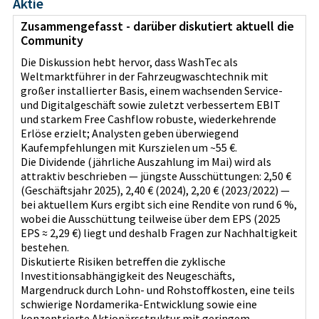
Aktie
Zusammengefasst - darüber diskutiert aktuell die
Community
Die Diskussion hebt hervor, dass WashTec als
Weltmarktführer in der Fahrzeugwaschtechnik mit
großer installierter Basis, einem wachsenden Service‑
und Digitalgeschäft sowie zuletzt verbessertem EBIT
und starkem Free Cashflow robuste, wiederkehrende
Erlöse erzielt; Analysten geben überwiegend
Kaufempfehlungen mit Kurszielen um ~55 €.
Die Dividende (jährliche Auszahlung im Mai) wird als
attraktiv beschrieben — jüngste Ausschüttungen: 2,50 €
(Geschäftsjahr 2025), 2,40 € (2024), 2,20 € (2023/2022) —
bei aktuellem Kurs ergibt sich eine Rendite von rund 6 %,
wobei die Ausschüttung teilweise über dem EPS (2025
EPS ≈ 2,29 €) liegt und deshalb Fragen zur Nachhaltigkeit
bestehen.
Diskutierte Risiken betreffen die zyklische
Investitionsabhängigkeit des Neugeschäfts,
Margendruck durch Lohn‑ und Rohstoffkosten, eine teils
schwierige Nordamerika‑Entwicklung sowie eine
konzentrierte Aktionärsstruktur mit geringem