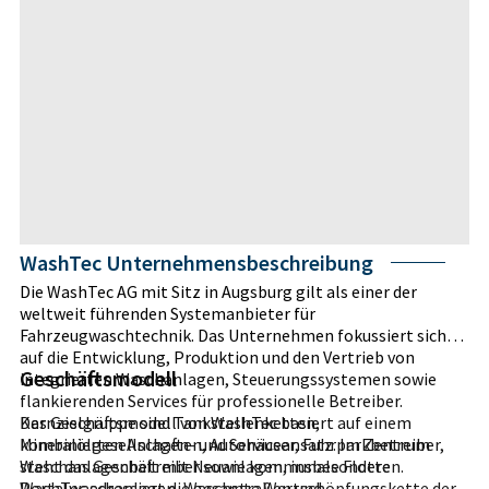
WashTec Unternehmensbeschreibung
Die WashTec AG mit Sitz in Augsburg gilt als einer der
weltweit führenden Systemanbieter für
Fahrzeugwaschtechnik. Das Unternehmen fokussiert sich
auf die Entwicklung, Produktion und den Vertrieb von
Geschäftsmodell
integrierten Waschanlagen, Steuerungssystemen sowie
flankierenden Services für professionelle Betreiber.
Kernzielgruppe sind Tankstellenketten,
Das Geschäftsmodell von WashTec basiert auf einem
Mineralölgesellschaften, Autohäuser, Fuhrparkbetreiber,
kombinierten Anlagen- und Serviceansatz. Im Zentrum
Waschanlagenbetreiber sowie kommunale Flotten.
steht das Geschäft mit Neuanlagen, insbesondere
WashTec adressiert die gesamte Wertschöpfungskette der
Portalwaschanlagen, Waschstraßen und