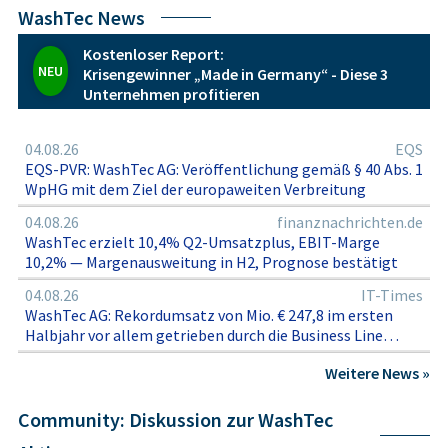
bleibt von den jeweiligen Zielen und Präferenzen der
WashTec News
Marktteilnehmer abhängig.
Kostenloser Report:
NEU
Krisengewinner „Made in Germany“ - Diese 3
Unternehmen profitieren
04.08.26
EQS
EQS-PVR: WashTec AG: Veröffentlichung gemäß § 40 Abs. 1
WpHG mit dem Ziel der europaweiten Verbreitung
04.08.26
finanznachrichten.de
WashTec erzielt 10,4% Q2-Umsatzplus, EBIT-Marge
10,2% — Margenausweitung in H2, Prognose bestätigt
04.08.26
IT-Times
WashTec AG: Rekordumsatz von Mio. € 247,8 im ersten
Halbjahr vor allem getrieben durch die Business Line
Equipment; EBIT Marge bei 7,1%
Weitere News »
Community: Diskussion zur WashTec