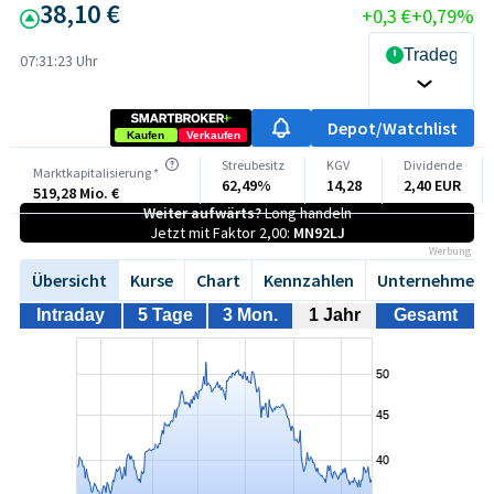
38,10 €
+0,3 €
+0,79%
Tradegate 
07:31:23 Uhr
Depot/Watchlist
Kaufen
Verkaufen
Streubesitz
KGV
Dividende
Marktkapitalisierung *
62,49%
14,28
2,40 EUR
519,28 Mio. €
Weiter aufwärts?
Long handeln
Jetzt mit Faktor 2,00:
MN92LJ
Werbung
Übersicht
Kurse
Chart
Kennzahlen
Unternehmen
Intraday
5 Tage
3 Mon.
1 Jahr
Gesamt